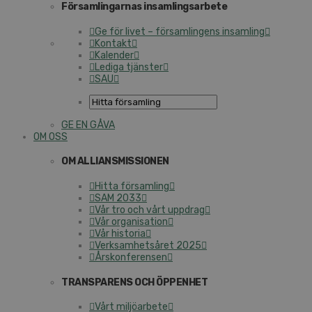
Församlingarnas insamlingsarbete
Ge för livet – församlingens insamling
Kontakt
Kalender
Lediga tjänster
SAU
GE EN GÅVA
OM OSS
OM ALLIANSMISSIONEN
Hitta församling
SAM 2033
Vår tro och vårt uppdrag
Vår organisation
Vår historia
Verksamhetsåret 2025
Årskonferensen
TRANSPARENS OCH ÖPPENHET
Vårt miljöarbete