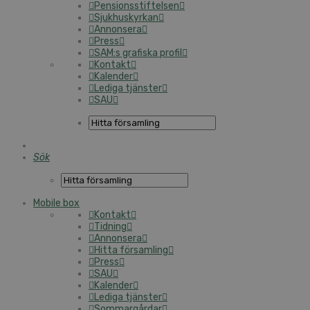
Pensionsstiftelsen
Sjukhuskyrkan
Annonsera
Press
SAM:s grafiska profil
Kontakt
Kalender
Lediga tjänster
SAU
Sök
Mobile box
Kontakt
Tidning
Annonsera
Hitta församling
Press
SAU
Kalender
Lediga tjänster
Sommargårdar