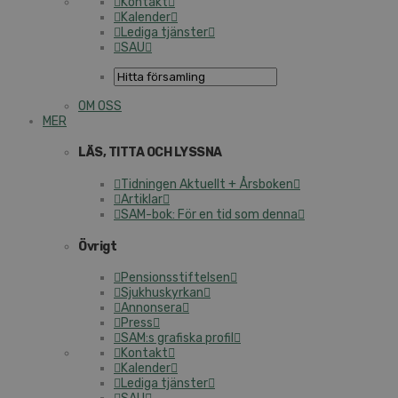
Kontakt
Kalender
Lediga tjänster
SAU
OM OSS
MER
LÄS, TITTA OCH LYSSNA
Tidningen Aktuellt + Årsboken
Artiklar
SAM-bok: För en tid som denna
Övrigt
Pensionsstiftelsen
Sjukhuskyrkan
Annonsera
Press
SAM:s grafiska profil
Kontakt
Kalender
Lediga tjänster