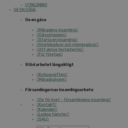
UTBILDNING
GE EN GÅVA
Ge en gåva
Månadens insamling
Gåvoshoppen
Starta en insamling
Högtidsgåvor och minnesgåvor
Att skriva testamente
För företag
Stöd arbetet långsiktigt
Kyrkoavgiften
Månadsgivare
Församlingarnas insamlingsarbete
Ge för livet – församlingens insamling
Kontakt
Kalender
Lediga tjänster
SAU