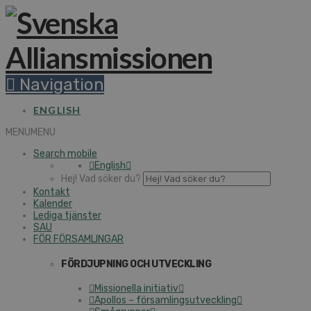
Navigation
ENGLISH
MENU
MENU
Search mobile
English
Hej! Vad söker du?
Kontakt
Kalender
Lediga tjänster
SAU
FÖR FÖRSAMLINGAR
FÖRDJUPNING OCH UTVECKLING
Missionella initiativ
Apollos – församlingsutveckling