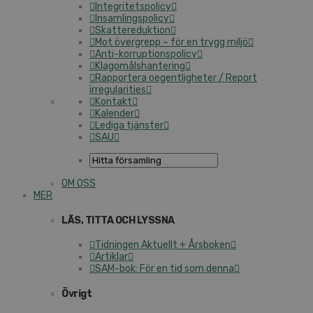
Integritetspolicy
Insamlingspolicy
Skattereduktion
Mot övergrepp – för en trygg miljö
Anti-korruptionspolicy
Klagomålshantering
Rapportera oegentligheter / Report
irregularities
Kontakt
Kalender
Lediga tjänster
SAU
OM OSS
MER
LÄS, TITTA OCH LYSSNA
Tidningen Aktuellt + Årsboken
Artiklar
SAM-bok: För en tid som denna
Övrigt