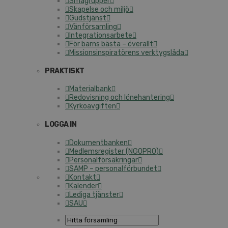
Smågrupper
Skapelse och miljö
Gudstjänst
Vänförsamling
Integrationsarbete
För barns bästa – överallt
Missionsinspiratörens verktygslåda
PRAKTISKT
Materialbank
Redovisning och lönehantering
Kyrkoavgiften
LOGGA IN
Dokumentbanken
Medlemsregister (NGOPRO)
Personalförsäkringar
SAMP – personalförbundet
Kontakt
Kalender
Lediga tjänster
SAU