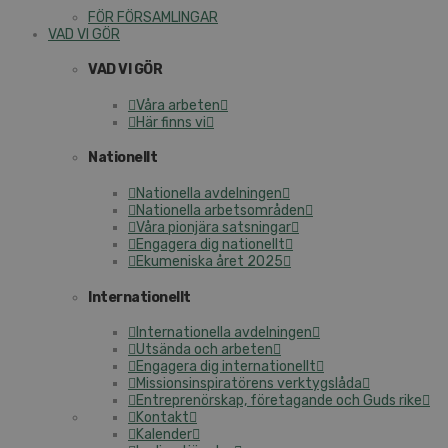
FÖR FÖRSAMLINGAR
VAD VI GÖR
VAD VI GÖR
Våra arbeten
Här finns vi
Nationellt
Nationella avdelningen
Nationella arbetsområden
Våra pionjära satsningar
Engagera dig nationellt
Ekumeniska året 2025
Internationellt
Internationella avdelningen
Utsända och arbeten
Engagera dig internationellt
Missionsinspiratörens verktygslåda
Entreprenörskap, företagande och Guds rike
Kontakt
Kalender