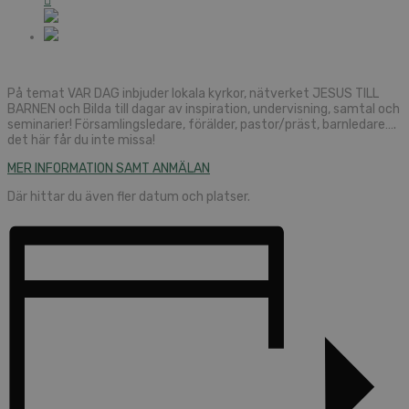
På temat VAR DAG inbjuder lokala kyrkor, nätverket JESUS TILL
BARNEN och Bilda till dagar av inspiration, undervisning, samtal och
seminarier! Församlingsledare, förälder, pastor/präst, barnledare….
det här får du inte missa!
MER INFORMATION SAMT ANMÄLAN
Där hittar du även fler datum och platser.