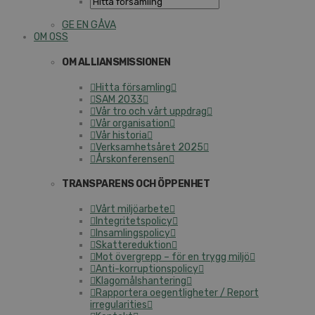
GE EN GÅVA
OM OSS
OM ALLIANSMISSIONEN
Hitta församling
SAM 2033
Vår tro och vårt uppdrag
Vår organisation
Vår historia
Verksamhetsåret 2025
Årskonferensen
TRANSPARENS OCH ÖPPENHET
Vårt miljöarbete
Integritetspolicy
Insamlingspolicy
Skattereduktion
Mot övergrepp – för en trygg miljö
Anti-korruptionspolicy
Klagomålshantering
Rapportera oegentligheter / Report
irregularities