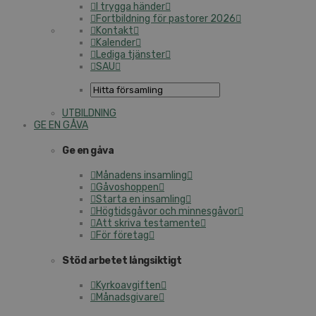
I trygga händer
Fortbildning för pastorer 2026
Kontakt
Kalender
Lediga tjänster
SAU
UTBILDNING
GE EN GÅVA
Ge en gåva
Månadens insamling
Gåvoshoppen
Starta en insamling
Högtidsgåvor och minnesgåvor
Att skriva testamente
För företag
Stöd arbetet långsiktigt
Kyrkoavgiften
Månadsgivare