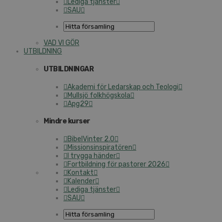
Lediga tjänster
SAU
VAD VI GÖR
UTBILDNING
UTBILDNINGAR
Akademi för Ledarskap och Teologi
Mullsjö folkhögskola
Apg29
Mindre kurser
BibelVinter 2.0
Missionsinspiratören
I trygga händer
Fortbildning för pastorer 2026
Kontakt
Kalender
Lediga tjänster
SAU