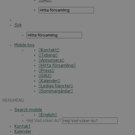
SAU
Sök
Mobile box
Kontakt
Tidning
Annonsera
Hitta församling
Press
SAU
Kalender
Lediga tjänster
Sommargårdar
MENU
MENU
Search mobile
English
Hej! Vad söker du?
Kontakt
Kalender