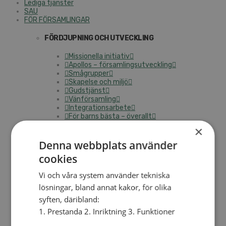
Lediga tjänster
SAU
FÖR FÖRSAMLINGAR
FÖRDJUPNING OCH UTVECKLING
Missionella initiativ
Apollos – församlingsutveckling
Smågrupper
Skapelse och miljö
Gudstjänst
Vänförsamling
Integrationsarbete
För barns bästa – överallt
Missionsinspiratörens verktygslåda
×
Denna webbplats använder
PRAKTISKT
cookies
Materialbank
Redovisning och lönehantering
Vi och våra system använder tekniska
Kyrkoavgiften
lösningar, bland annat kakor, för olika
LOGGA IN
syften, däribland:
1. Prestanda 2. Inriktning 3. Funktioner
Dokumentbanken
Medlemsregister (NGOPRO)