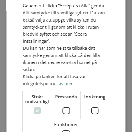
Personalförsäkringar
Genom att klicka ”Acceptera Alla” ger du
SAMP – personalförbundet
ditt samtycke till samtliga syften. Du kan
Kontakt
Kalender
också välja att uppge vilka syften du
Lediga tjänster
samtycker till genom att klicka i rutan
SAU
bredvid syftet och sedan ”Spara
inställningar”.
FÖR FÖRSAMLINGAR
Du kan när som helst ta tillbaka ditt
VAD VI GÖR
samtycke genom att klicka på den lilla
ikonen i det nedre vänstra hörnet på
VAD VI GÖR
sidan.
Våra arbeten
Klicka på länken för att läsa vår
Här finns vi
integritetspolicy
Läs mer
Nationellt
Strikt
Prestanda
Inriktning
Nationella avdelningen
nödvändigt
Nationella arbetsområden
Våra pionjära satsningar
Engagera dig nationellt
Ekumeniska året 2025
Funktioner
Internationellt