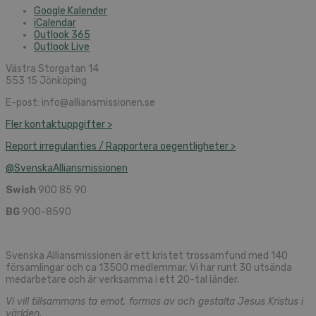
Google Kalender
iCalendar
Outlook 365
Outlook Live
Västra Storgatan 14
553 15 Jönköping
E-post: info@alliansmissionen.se
Fler kontaktuppgifter >
Report irregularities / Rapportera oegentligheter >
@SvenskaAlliansmissionen
Swish
900 85 90
BG
900-8590
Svenska Alliansmissionen är ett kristet trossamfund med 140
församlingar och ca 13500 medlemmar. Vi har runt 30 utsända
medarbetare och är verksamma i ett 20-tal länder.
Vi vill tillsammans ta emot, formas av och gestalta Jesus Kristus i
världen.