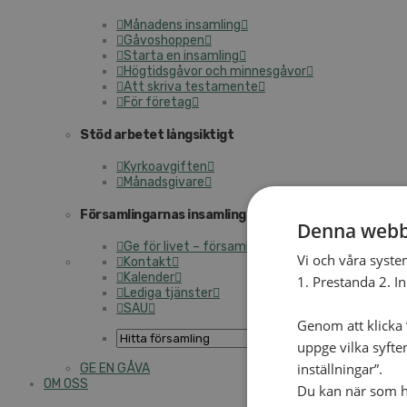
Månadens insamling
Gåvoshoppen
Starta en insamling
Högtidsgåvor och minnesgåvor
Att skriva testamente
För företag
Stöd arbetet långsiktigt
Kyrkoavgiften
Månadsgivare
Församlingarnas insamlingsarbete
Denna webb
Ge för livet – församlingens insamling
Vi och våra syste
Kontakt
Kalender
1. Prestanda 2. I
Lediga tjänster
SAU
Genom att klicka ”
uppge vilka syfte
inställningar”.
GE EN GÅVA
OM OSS
Du kan när som he