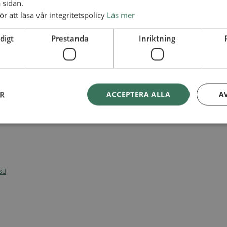
 sidan.
ör att läsa vår integritetspolicy
Läs mer
digt
Prestanda
Inriktning
ER
ACCEPTERA ALLA
A
s