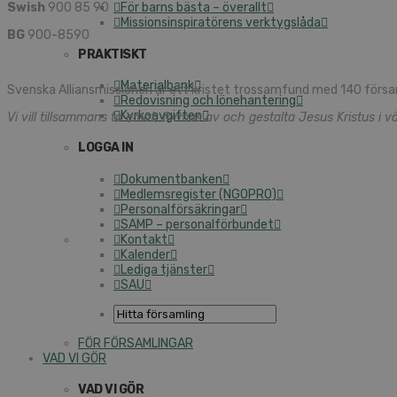
Swish
900 85 90
För barns bästa – överallt
Missionsinspiratörens verktygslåda
BG
900-8590
PRAKTISKT
Materialbank
Svenska Alliansmissionen är ett kristet trossamfund med 140 försa
Redovisning och lönehantering
Kyrkoavgiften
Vi vill tillsammans ta emot, formas av och gestalta Jesus Kristus i vä
LOGGA IN
Dokumentbanken
Medlemsregister (NGOPRO)
Personalförsäkringar
SAMP – personalförbundet
Kontakt
Kalender
Lediga tjänster
SAU
FÖR FÖRSAMLINGAR
VAD VI GÖR
VAD VI GÖR