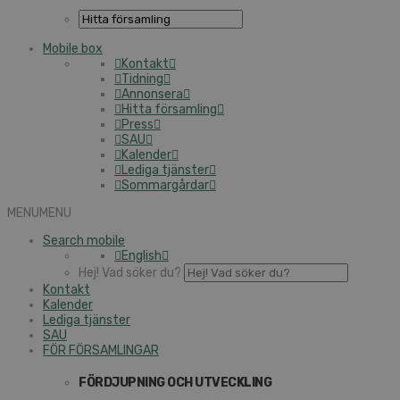
Mobile box
Kontakt
Tidning
Annonsera
Hitta församling
Press
SAU
Kalender
Lediga tjänster
Sommargårdar
MENU
MENU
Search mobile
English
Hej! Vad söker du?
Kontakt
Kalender
Lediga tjänster
SAU
FÖR FÖRSAMLINGAR
FÖRDJUPNING OCH UTVECKLING