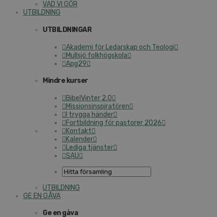
VAD VI GÖR
UTBILDNING
UTBILDNINGAR
Akademi för Ledarskap och Teologi
Mullsjö folkhögskola
Apg29
Mindre kurser
BibelVinter 2.0
Missionsinspiratören
I trygga händer
Fortbildning för pastorer 2026
Kontakt
Kalender
Lediga tjänster
SAU
UTBILDNING
GE EN GÅVA
Ge en gåva