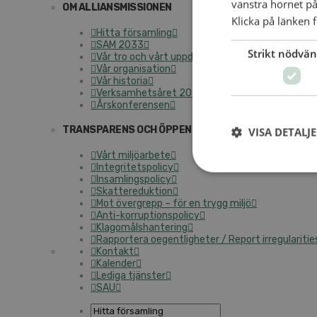
vänstra hörnet på
OM ALLIANSMISSIONEN
Klicka på länken f
Hitta församling
SAM 2033
Strikt nödvän
Vår tro och vårt uppdrag
Vår organisation
Vår historia
Verksamhetsåret 2025
Årskonferensen
TRANSPARENS OCH ÖPPENHET
VISA DETALJ
Vårt miljöarbete
Integritetspolicy
Insamlingspolicy
Skattereduktion
Mot övergrepp – för en trygg miljö
Anti-korruptionspolicy
Klagomålshantering
Rapportera oegentligheter / Report irregularitie
Kontakt
Kalender
Lediga tjänster
SAU