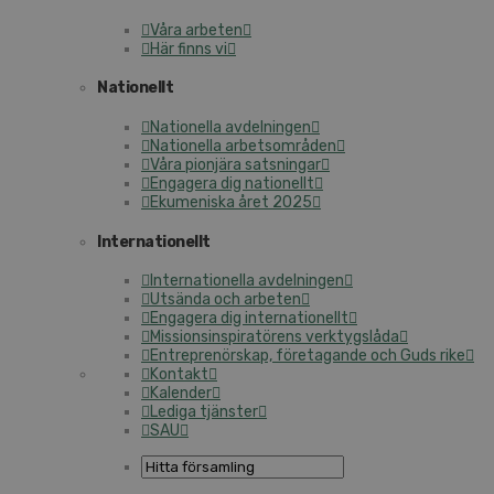
Våra arbeten
Här finns vi
Nationellt
Nationella avdelningen
Nationella arbetsområden
Våra pionjära satsningar
Engagera dig nationellt
Ekumeniska året 2025
Internationellt
Internationella avdelningen
Utsända och arbeten
Engagera dig internationellt
Missionsinspiratörens verktygslåda
Entreprenörskap, företagande och Guds rike
Kontakt
Kalender
Lediga tjänster
SAU