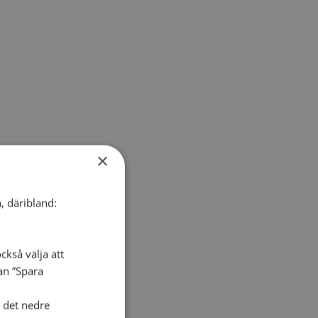
×
, däribland:
ckså välja att
dan ”Spara
i det nedre