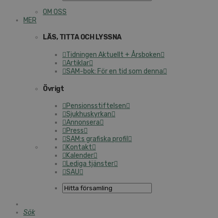
OM OSS
MER
LÄS, TITTA OCH LYSSNA
Tidningen Aktuellt + Årsboken
Artiklar
SAM-bok: För en tid som denna
Övrigt
Pensionsstiftelsen
Sjukhuskyrkan
Annonsera
Press
SAM:s grafiska profil
Kontakt
Kalender
Lediga tjänster
SAU
Sök