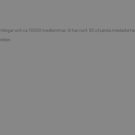
mlingar och ca 13500 medlemmar. Vi har runt 30 utsända medarbetare
rlden.