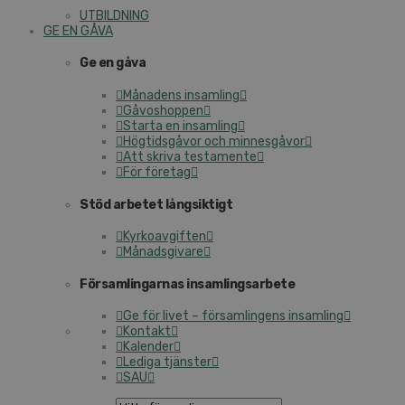
UTBILDNING
GE EN GÅVA
Ge en gåva
Månadens insamling
Gåvoshoppen
Starta en insamling
Högtidsgåvor och minnesgåvor
Att skriva testamente
För företag
Stöd arbetet långsiktigt
Kyrkoavgiften
Månadsgivare
Församlingarnas insamlingsarbete
Ge för livet – församlingens insamling
Kontakt
Kalender
Lediga tjänster
SAU