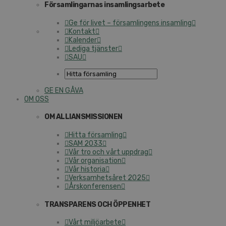
Församlingarnas insamlingsarbete
Ge för livet – församlingens insamling
Kontakt
Kalender
Lediga tjänster
SAU
GE EN GÅVA
OM OSS
OM ALLIANSMISSIONEN
Hitta församling
SAM 2033
Vår tro och vårt uppdrag
Vår organisation
Vår historia
Verksamhetsåret 2025
Årskonferensen
TRANSPARENS OCH ÖPPENHET
Vårt miljöarbete