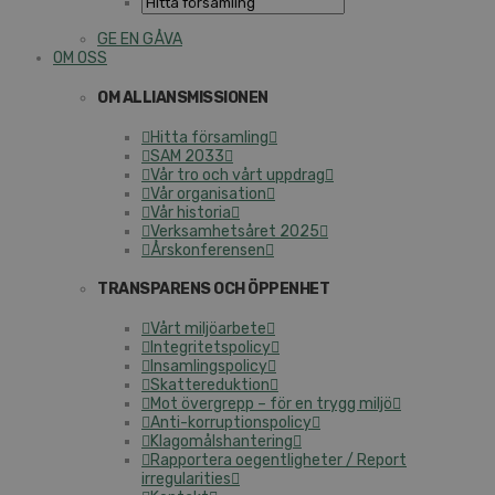
GE EN GÅVA
OM OSS
OM ALLIANSMISSIONEN
Hitta församling
SAM 2033
Vår tro och vårt uppdrag
Vår organisation
Vår historia
Verksamhetsåret 2025
Årskonferensen
TRANSPARENS OCH ÖPPENHET
Vårt miljöarbete
Integritetspolicy
Insamlingspolicy
Skattereduktion
Mot övergrepp – för en trygg miljö
Anti-korruptionspolicy
Klagomålshantering
Rapportera oegentligheter / Report
irregularities