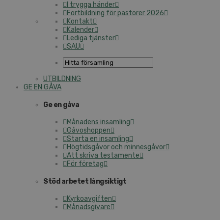
I trygga händer
Fortbildning för pastorer 2026
Kontakt
Kalender
Lediga tjänster
SAU
UTBILDNING
GE EN GÅVA
Ge en gåva
Månadens insamling
Gåvoshoppen
Starta en insamling
Högtidsgåvor och minnesgåvor
Att skriva testamente
För företag
Stöd arbetet långsiktigt
Kyrkoavgiften
Månadsgivare