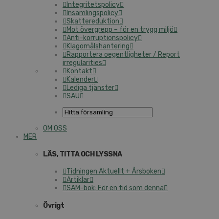
Integritetspolicy
Insamlingspolicy
Skattereduktion
Mot övergrepp – för en trygg miljö
Anti-korruptionspolicy
Klagomålshantering
Rapportera oegentligheter / Report
irregularities
Kontakt
Kalender
Lediga tjänster
SAU
OM OSS
MER
LÄS, TITTA OCH LYSSNA
Tidningen Aktuellt + Årsboken
Artiklar
SAM-bok: För en tid som denna
Övrigt