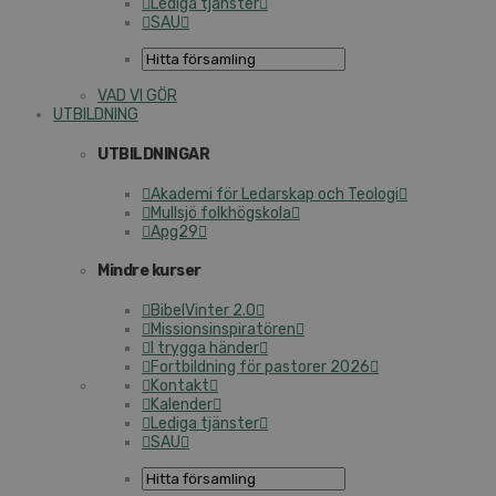
Lediga tjänster
SAU
VAD VI GÖR
UTBILDNING
UTBILDNINGAR
Akademi för Ledarskap och Teologi
Mullsjö folkhögskola
Apg29
Mindre kurser
BibelVinter 2.0
Missionsinspiratören
I trygga händer
Fortbildning för pastorer 2026
Kontakt
Kalender
Lediga tjänster
SAU