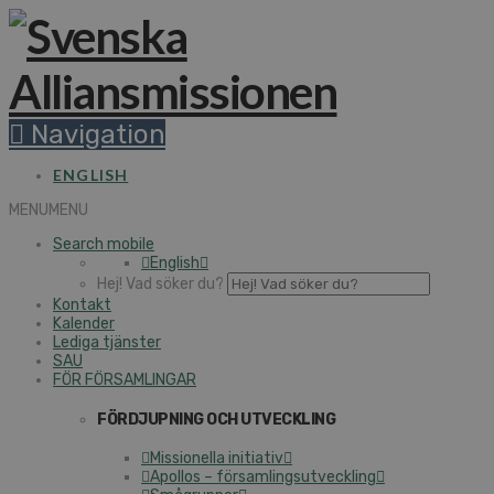
Navigation
ENGLISH
MENU
MENU
Search mobile
English
Hej! Vad söker du?
Kontakt
Kalender
Lediga tjänster
SAU
FÖR FÖRSAMLINGAR
FÖRDJUPNING OCH UTVECKLING
Missionella initiativ
Apollos – församlingsutveckling