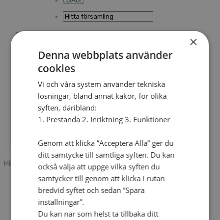
SAU
×
Sök
Denna webbplats använder
cookies
Mobile box
Kontakt
Vi och våra system använder tekniska
Tidning
lösningar, bland annat kakor, för olika
Annonsera
syften, däribland:
Hitta församling
Press
1. Prestanda 2. Inriktning 3. Funktioner
SAU
Kalender
Lediga tjänster
Genom att klicka ”Acceptera Alla” ger du
Sommargårdar
ditt samtycke till samtliga syften. Du kan
MENU
MENU
också välja att uppge vilka syften du
samtycker till genom att klicka i rutan
Search mobile
English
bredvid syftet och sedan ”Spara
Hej! Vad söker du?
inställningar”.
Kontakt
Du kan när som helst ta tillbaka ditt
Kalender