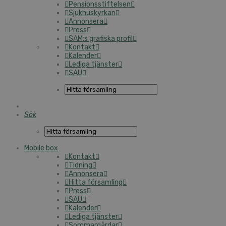
Pensionsstiftelsen
Sjukhuskyrkan
Annonsera
Press
SAM:s grafiska profil
Kontakt
Kalender
Lediga tjänster
SAU
Sök
Mobile box
Kontakt
Tidning
Annonsera
Hitta församling
Press
SAU
Kalender
Lediga tjänster
Sommargårdar