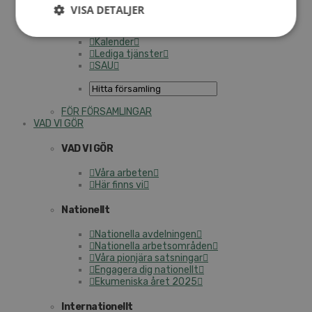
Personalförsäkringar
VISA DETALJER
SAMP – personalförbundet
Kontakt
Kalender
Lediga tjänster
SAU
FÖR FÖRSAMLINGAR
VAD VI GÖR
VAD VI GÖR
Våra arbeten
Här finns vi
Nationellt
Nationella avdelningen
Nationella arbetsområden
Våra pionjära satsningar
Engagera dig nationellt
Ekumeniska året 2025
Internationellt