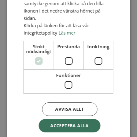
Lediga tjänster
samtycke genom att klicka på den lilla
SAU
ikonen i det nedre vänstra hörnet på
FÖR FÖRSAMLINGAR
sidan.
FÖRDJUPNING OCH UTVECKLING
Klicka på länken för att läsa vår
integritetspolicy
Läs mer
Missionella initiativ
Apollos – församlingsutveckling
Smågrupper
Strikt
Prestanda
Inriktning
Skapelse och miljö
nödvändigt
Gudstjänst
Vänförsamling
Integrationsarbete
För barns bästa – överallt
Funktioner
Missionsinspiratörens verktygslåda
PRAKTISKT
Materialbank
Redovisning och lönehantering
Kyrkoavgiften
AVVISA ALLT
LOGGA IN
ACCEPTERA ALLA
Dokumentbanken
Medlemsregister (NGOPRO)