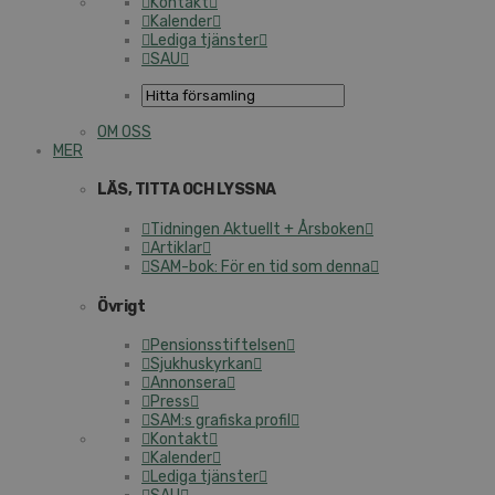
Kontakt
Kalender
Lediga tjänster
SAU
OM OSS
MER
LÄS, TITTA OCH LYSSNA
Tidningen Aktuellt + Årsboken
Artiklar
SAM-bok: För en tid som denna
Övrigt
Pensionsstiftelsen
Sjukhuskyrkan
Annonsera
Press
SAM:s grafiska profil
Kontakt
Kalender
Lediga tjänster