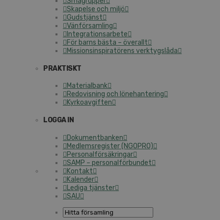
Smågrupper
Skapelse och miljö
Gudstjänst
Vänförsamling
Integrationsarbete
För barns bästa – överallt
Missionsinspiratörens verktygslåda
PRAKTISKT
Materialbank
Redovisning och lönehantering
Kyrkoavgiften
LOGGA IN
Dokumentbanken
Medlemsregister (NGOPRO)
Personalförsäkringar
SAMP – personalförbundet
Kontakt
Kalender
Lediga tjänster
SAU