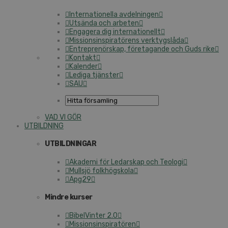
Internationella avdelningen
Utsända och arbeten
Engagera dig internationellt
Missionsinspiratörens verktygslåda
Entreprenörskap, företagande och Guds rike
Kontakt
Kalender
Lediga tjänster
SAU
VAD VI GÖR
UTBILDNING
UTBILDNINGAR
Akademi för Ledarskap och Teologi
Mullsjö folkhögskola
Apg29
Mindre kurser
BibelVinter 2.0
Missionsinspiratören