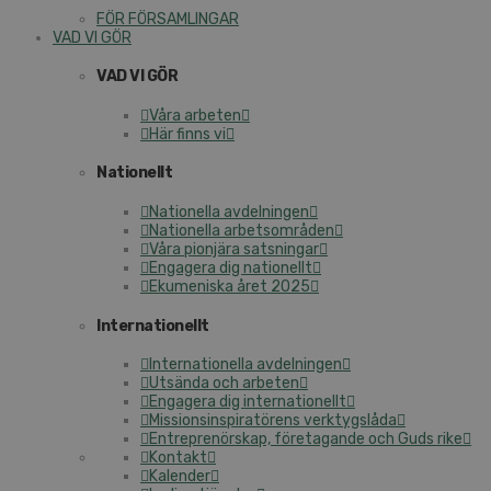
FÖR FÖRSAMLINGAR
VAD VI GÖR
VAD VI GÖR
Våra arbeten
Här finns vi
Nationellt
Nationella avdelningen
Nationella arbetsområden
Våra pionjära satsningar
Engagera dig nationellt
Ekumeniska året 2025
Internationellt
Internationella avdelningen
Utsända och arbeten
Engagera dig internationellt
Missionsinspiratörens verktygslåda
Entreprenörskap, företagande och Guds rike
Kontakt
Kalender