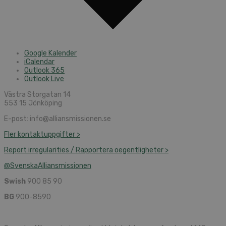
Google Kalender
iCalendar
Outlook 365
Outlook Live
Västra Storgatan 14
553 15 Jönköping
E-post: info@alliansmissionen.se
Fler kontaktuppgifter >
Report irregularities / Rapportera oegentligheter >
@SvenskaAlliansmissionen
Swish
900 85 90
BG
900-8590