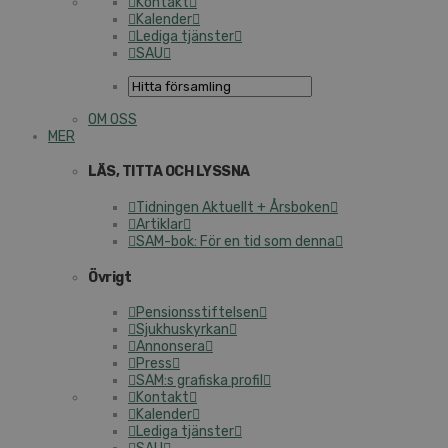
Kontakt
Kalender
Lediga tjänster
SAU
OM OSS
MER
LÄS, TITTA OCH LYSSNA
Tidningen Aktuellt + Årsboken
Artiklar
SAM-bok: För en tid som denna
Övrigt
Pensionsstiftelsen
Sjukhuskyrkan
Annonsera
Press
SAM:s grafiska profil
Kontakt
Kalender
Lediga tjänster