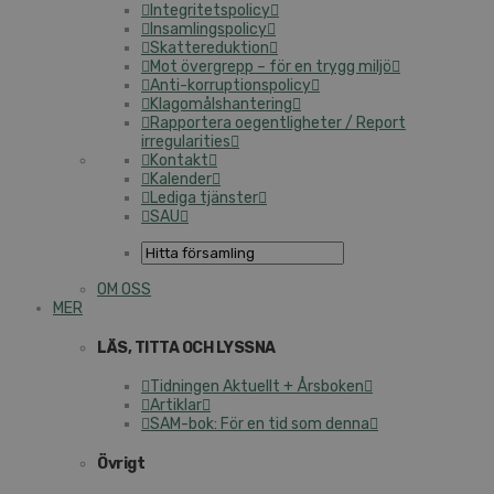
Integritetspolicy
Insamlingspolicy
Skattereduktion
Mot övergrepp – för en trygg miljö
Anti-korruptionspolicy
Klagomålshantering
Rapportera oegentligheter / Report
irregularities
Kontakt
Kalender
Lediga tjänster
SAU
OM OSS
MER
LÄS, TITTA OCH LYSSNA
Tidningen Aktuellt + Årsboken
Artiklar
SAM-bok: För en tid som denna
Övrigt