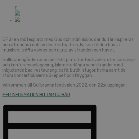
GF är en mötesplats med Gud och människor, där du får inspireras
och utmanas i och av den kristna tron, lyssna till den bästa
musiken, träffa vänner och njuta av stranden och havet.
Gullbrannagården är en perfekt plats för festivalen, stor camping-
och konferensanläggning, kilometerlånga sandstränder med
inbjudande bad, restaurang, café, butik, stugor, kyrka samt de
stora konsertlokalerna Skeppet och Bryggan.
Välkommen till Gullbrannafestivalen 2022, den 22:a upplagan!
MER INFORMATION HITTAR DU HÄR