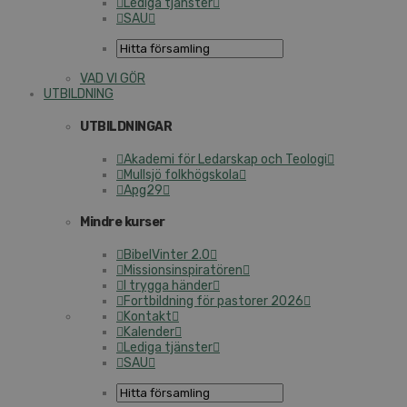
Lediga tjänster
SAU
VAD VI GÖR
UTBILDNING
UTBILDNINGAR
Akademi för Ledarskap och Teologi
Mullsjö folkhögskola
Apg29
Mindre kurser
BibelVinter 2.0
Missionsinspiratören
I trygga händer
Fortbildning för pastorer 2026
Kontakt
Kalender
Lediga tjänster
SAU