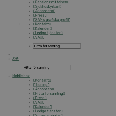
Pensionsstiftelsen
Sjukhuskyrkan
Annonsera
Press
SAM:s grafiska profil
Kontakt
Kalender
Lediga tjänster
SAU
Sök
Mobile box
Kontakt
Tidning
Annonsera
Hitta församling
Press
SAU
Kalender
Lediga tjänster
Sommargårdar