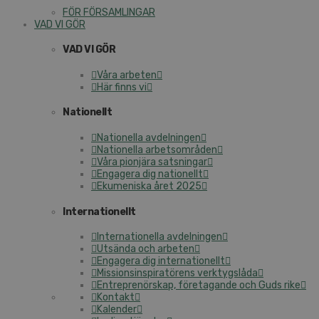
FÖR FÖRSAMLINGAR
VAD VI GÖR
VAD VI GÖR
Våra arbeten
Här finns vi
Nationellt
Nationella avdelningen
Nationella arbetsområden
Våra pionjära satsningar
Engagera dig nationellt
Ekumeniska året 2025
Internationellt
Internationella avdelningen
Utsända och arbeten
Engagera dig internationellt
Missionsinspiratörens verktygslåda
Entreprenörskap, företagande och Guds rike
Kontakt
Kalender