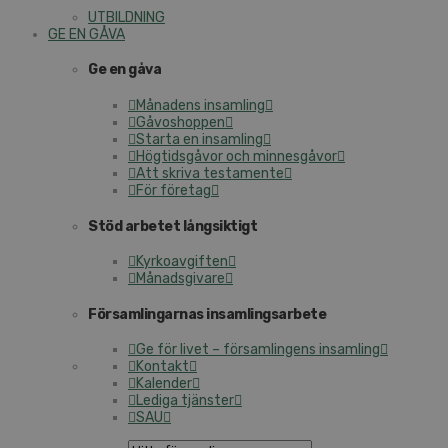
UTBILDNING
GE EN GÅVA
Ge en gåva
Månadens insamling
Gåvoshoppen
Starta en insamling
Högtidsgåvor och minnesgåvor
Att skriva testamente
För företag
Stöd arbetet långsiktigt
Kyrkoavgiften
Månadsgivare
Församlingarnas insamlingsarbete
Ge för livet – församlingens insamling
Kontakt
Kalender
Lediga tjänster
SAU