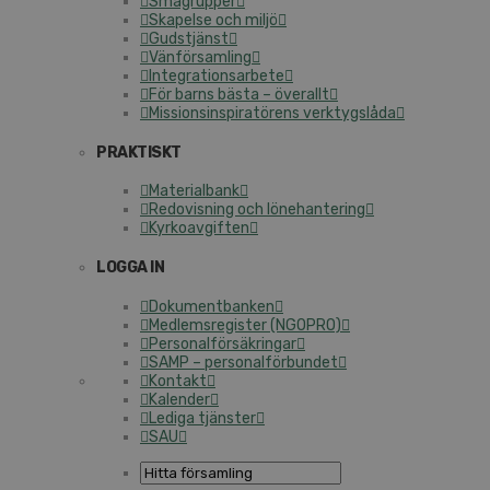
Smågrupper
Skapelse och miljö
Gudstjänst
Vänförsamling
Integrationsarbete
För barns bästa – överallt
Missionsinspiratörens verktygslåda
PRAKTISKT
Materialbank
Redovisning och lönehantering
Kyrkoavgiften
LOGGA IN
Dokumentbanken
Medlemsregister (NGOPRO)
Personalförsäkringar
SAMP – personalförbundet
Kontakt
Kalender
Lediga tjänster
SAU