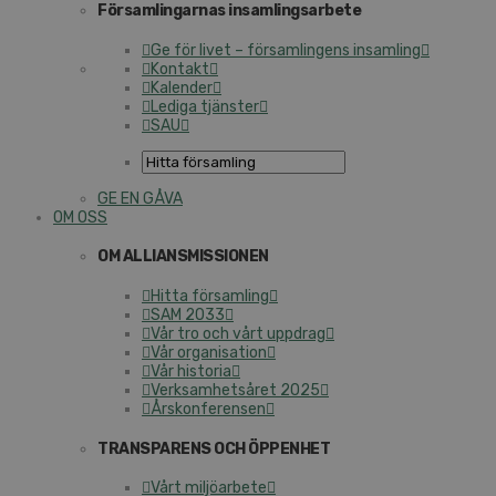
Församlingarnas insamlingsarbete
Ge för livet – församlingens insamling
Kontakt
Kalender
Lediga tjänster
SAU
GE EN GÅVA
OM OSS
OM ALLIANSMISSIONEN
Hitta församling
SAM 2033
Vår tro och vårt uppdrag
Vår organisation
Vår historia
Verksamhetsåret 2025
Årskonferensen
TRANSPARENS OCH ÖPPENHET
Vårt miljöarbete