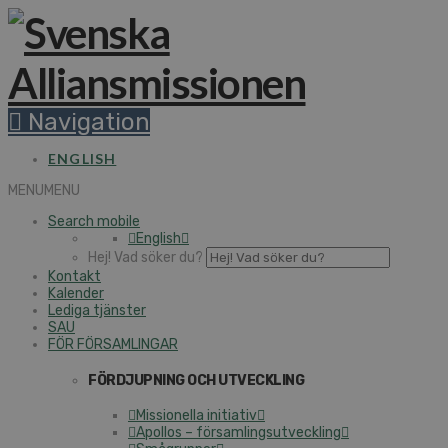
Navigation
ENGLISH
MENU
MENU
Search mobile
English
Hej! Vad söker du?
Kontakt
Kalender
Lediga tjänster
SAU
FÖR FÖRSAMLINGAR
FÖRDJUPNING OCH UTVECKLING
Missionella initiativ
Apollos – församlingsutveckling