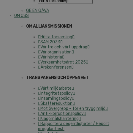
GE EN GÅVA
OM OSS
OM ALLIANSMISSIONEN
Hitta församling
SAM 2033
Vår tro och vårt uppdrag
Vår organisation
Vår historia
Verksamhetsåret 2025
Årskonferensen
TRANSPARENS OCH ÖPPENHET
Vårt miljöarbete
Integritetspolicy
Insamlingspolicy
Skattereduktion
Mot övergrepp – för en trygg miljö
Anti-korruptionspolicy
Klagomålshantering
Rapportera oegentligheter / Report
irregularities