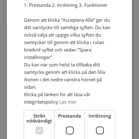
Personalförsäkringar
1. Prestanda 2. Inriktning 3. Funktioner
SAMP – personalförbundet
Kontakt
Kalender
Genom att klicka ”Acceptera Alla” ger du
Lediga tjänster
ditt samtycke till samtliga syften. Du kan
SAU
också välja att uppge vilka syften du
samtycker till genom att klicka i rutan
bredvid syftet och sedan ”Spara
FÖR FÖRSAMLINGAR
VAD VI GÖR
inställningar”.
Du kan när som helst ta tillbaka ditt
VAD VI GÖR
samtycke genom att klicka på den lilla
Våra arbeten
ikonen i det nedre vänstra hörnet på
Här finns vi
sidan.
Nationellt
Klicka på länken för att läsa vår
integritetspolicy
Läs mer
Nationella avdelningen
Nationella arbetsområden
Våra pionjära satsningar
Strikt
Prestanda
Inriktning
nödvändigt
Engagera dig nationellt
Ekumeniska året 2025
Internationellt