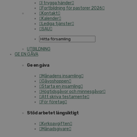
I trygga händer
Fortbildning för pastorer 2026
Kontakt
Kalender
Lediga tjänster
SAU
UTBILDNING
GE EN GÅVA
Ge en gåva
Månadens insamling
Gåvoshoppen
Starta en insamling
Högtidsgåvor och minnesgåvor
Att skriva testamente
För företag
Stöd arbetet långsiktigt
Kyrkoavgiften
Månadsgivare