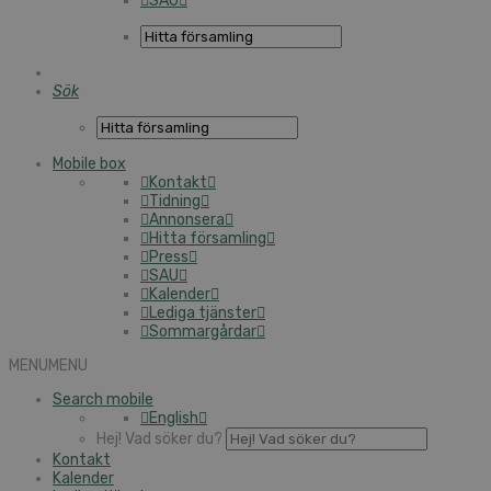
SAU
Sök
Mobile box
Kontakt
Tidning
Annonsera
Hitta församling
Press
SAU
Kalender
Lediga tjänster
Sommargårdar
MENU
MENU
Search mobile
English
Hej! Vad söker du?
Kontakt
Kalender