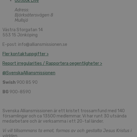
Outlook Live
Adress:
Björksätersvägen 8
Mullsjö
Västra Storgatan 14
553 15 Jönköping
E-post: info@alliansmissionen.se
Fler kontaktuppgifter >
Report irregularities / Rapportera oegentligheter >
@SvenskaAlliansmissionen
Swish
900 85 90
BG
900-8590
Svenska Alliansmissionen är ett kristet trossamfund med 140
församlingar och ca 13500 medlemmar. Vi har runt 30 utsända
medarbetare och är verksamma i ett 20-tal länder.
Vi vill tillsammans ta emot, formas av och gestalta Jesus Kristus i
världen.