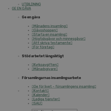
UTBILDNING
GE EN GÅVA
Ge en gåva
Månadens insamling
Gåvoshoppen
Starta en insamling
Högtidsgåvor och minnesgåvor
Att skriva testamente
För företag
Stöd arbetet långsiktigt
Kyrkoavgiften
Månadsgivare
Församlingarnas insamlingsarbete
Ge för livet – församlingens insamling
Kontakt
Kalender
Lediga tjänster
SAU