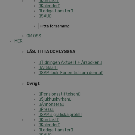
Kontakt
Kalender
Lediga tjänster
SAU
OM OSS
MER
LÄS, TITTA OCH LYSSNA
Tidningen Aktuellt + Årsboken
Artiklar
SAM-bok: För en tid som denna
Övrigt
Pensionsstiftelsen
Sjukhuskyrkan
Annonsera
Press
SAM:s grafiska profil
Kontakt
Kalender
Lediga tjänster