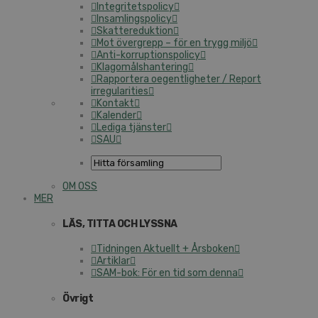
Integritetspolicy
Insamlingspolicy
Skattereduktion
Mot övergrepp – för en trygg miljö
Anti-korruptionspolicy
Klagomålshantering
Rapportera oegentligheter / Report
irregularities
Kontakt
Kalender
Lediga tjänster
SAU
OM OSS
MER
LÄS, TITTA OCH LYSSNA
Tidningen Aktuellt + Årsboken
Artiklar
SAM-bok: För en tid som denna
Övrigt