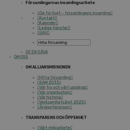
Församlingarnas insamlingsarbete
Ge för livet – församlingens insamling
Kontakt
Kalender
Lediga tjänster
SAU
GE EN GÅVA
OM OSS
OM ALLIANSMISSIONEN
Hitta församling
SAM 2033
Vår tro och vårt uppdrag
Vår organisation
Vår historia
Verksamhetsåret 2025
Årskonferensen
TRANSPARENS OCH ÖPPENHET
Vårt miljöarbete