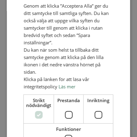
Personalförsäkringar
Genom att klicka ”Acceptera Alla” ger du
SAMP – personalförbundet
ditt samtycke till samtliga syften. Du kan
Kontakt
Kalender
också välja att uppge vilka syften du
Lediga tjänster
samtycker till genom att klicka i rutan
SAU
bredvid syftet och sedan ”Spara
inställningar”.
FÖR FÖRSAMLINGAR
Du kan när som helst ta tillbaka ditt
VAD VI GÖR
samtycke genom att klicka på den lilla
ikonen i det nedre vänstra hörnet på
VAD VI GÖR
sidan.
Våra arbeten
Klicka på länken för att läsa vår
Här finns vi
integritetspolicy
Läs mer
Nationellt
Strikt
Prestanda
Inriktning
Nationella avdelningen
nödvändigt
Nationella arbetsområden
Våra pionjära satsningar
Engagera dig nationellt
Ekumeniska året 2025
Funktioner
Internationellt