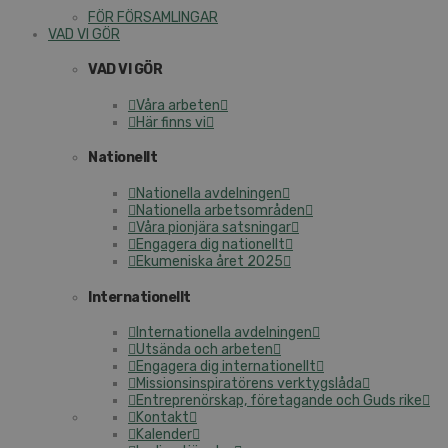
FÖR FÖRSAMLINGAR
VAD VI GÖR
VAD VI GÖR
Våra arbeten
Här finns vi
Nationellt
Nationella avdelningen
Nationella arbetsområden
Våra pionjära satsningar
Engagera dig nationellt
Ekumeniska året 2025
Internationellt
Internationella avdelningen
Utsända och arbeten
Engagera dig internationellt
Missionsinspiratörens verktygslåda
Entreprenörskap, företagande och Guds rike
Kontakt
Kalender