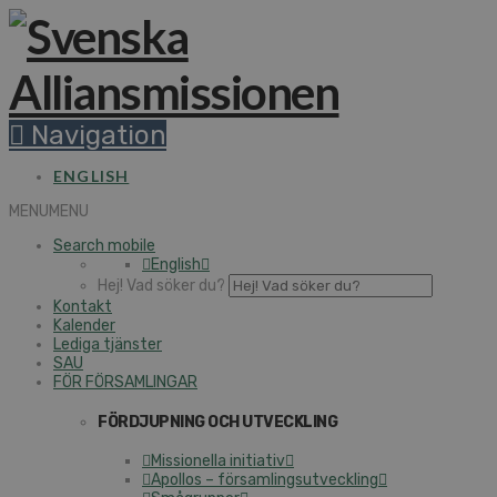
Navigation
ENGLISH
MENU
MENU
Search mobile
English
Hej! Vad söker du?
Kontakt
Kalender
Lediga tjänster
SAU
FÖR FÖRSAMLINGAR
FÖRDJUPNING OCH UTVECKLING
Missionella initiativ
Apollos – församlingsutveckling