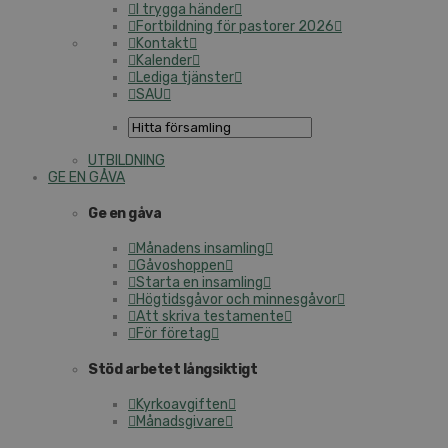
I trygga händer
Fortbildning för pastorer 2026
Kontakt
Kalender
Lediga tjänster
SAU
UTBILDNING
GE EN GÅVA
Ge en gåva
Månadens insamling
Gåvoshoppen
Starta en insamling
Högtidsgåvor och minnesgåvor
Att skriva testamente
För företag
Stöd arbetet långsiktigt
Kyrkoavgiften
Månadsgivare