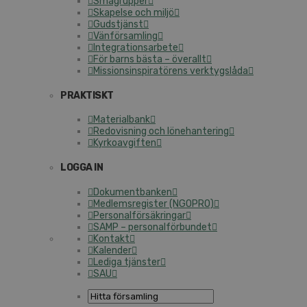
Smågrupper
Skapelse och miljö
Gudstjänst
Vänförsamling
Integrationsarbete
För barns bästa – överallt
Missionsinspiratörens verktygslåda
PRAKTISKT
Materialbank
Redovisning och lönehantering
Kyrkoavgiften
LOGGA IN
Dokumentbanken
Medlemsregister (NGOPRO)
Personalförsäkringar
SAMP – personalförbundet
Kontakt
Kalender
Lediga tjänster
SAU