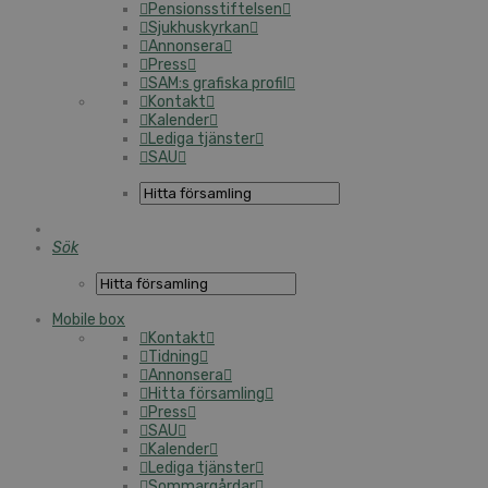
Pensionsstiftelsen
Sjukhuskyrkan
Annonsera
Press
SAM:s grafiska profil
Kontakt
Kalender
Lediga tjänster
SAU
Sök
Mobile box
Kontakt
Tidning
Annonsera
Hitta församling
Press
SAU
Kalender
Lediga tjänster
Sommargårdar