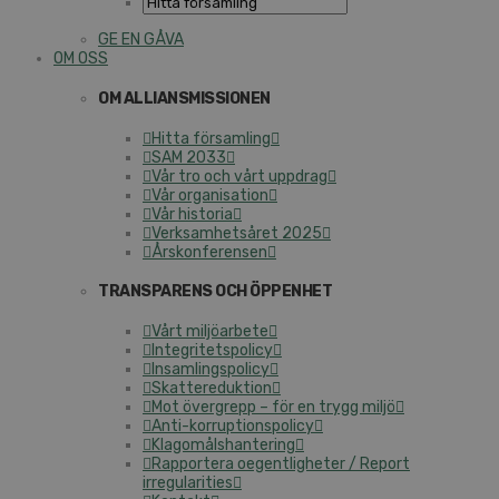
GE EN GÅVA
OM OSS
OM ALLIANSMISSIONEN
Hitta församling
SAM 2033
Vår tro och vårt uppdrag
Vår organisation
Vår historia
Verksamhetsåret 2025
Årskonferensen
TRANSPARENS OCH ÖPPENHET
Vårt miljöarbete
Integritetspolicy
Insamlingspolicy
Skattereduktion
Mot övergrepp – för en trygg miljö
Anti-korruptionspolicy
Klagomålshantering
Rapportera oegentligheter / Report
irregularities