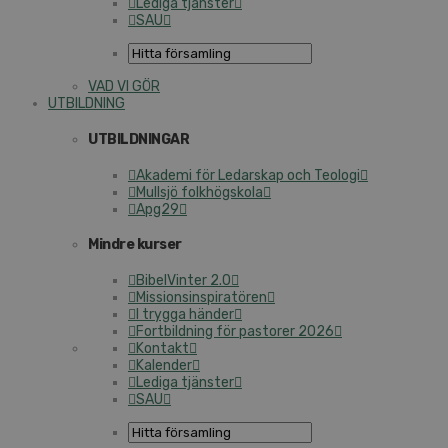
Lediga tjänster
SAU
VAD VI GÖR
UTBILDNING
UTBILDNINGAR
Akademi för Ledarskap och Teologi
Mullsjö folkhögskola
Apg29
Mindre kurser
BibelVinter 2.0
Missionsinspiratören
I trygga händer
Fortbildning för pastorer 2026
Kontakt
Kalender
Lediga tjänster
SAU