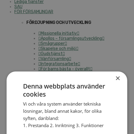
Lediga tjänster
SAU
FÖR FÖRSAMLINGAR
FÖRDJUPNING OCH UTVECKLING
Missionella initiativ
Apollos – församlingsutveckling
Smågrupper
Skapelse och miljö
Gudstjänst
Vänförsamling
Integrationsarbete
För barns bästa – överallt
Missionsinspiratörens verktygslåda
×
Denna webbplats använder
PRAKTISKT
cookies
Materialbank
Redovisning och lönehantering
Vi och våra system använder tekniska
Kyrkoavgiften
lösningar, bland annat kakor, för olika
LOGGA IN
syften, däribland:
1. Prestanda 2. Inriktning 3. Funktioner
Dokumentbanken
Medlemsregister (NGOPRO)