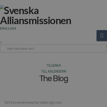
ENGLISH
N
Hej!
Vad
söker
du?
TILLBAKA
TILL KALENDERN
The Blog
Detta evenemang har redan ägt rum.