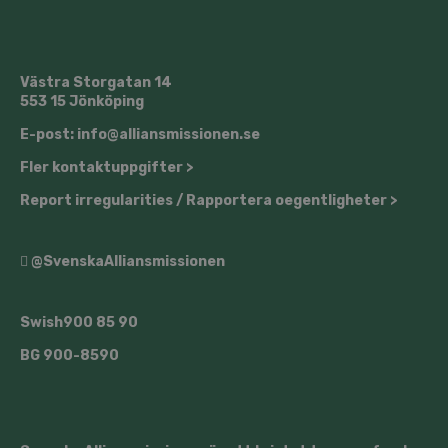
Västra Storgatan 14
553 15 Jönköping
E-post: info@alliansmissionen.se
Fler kontaktuppgifter >
Report irregularities / Rapportera oegentligheter >
@SvenskaAlliansmissionen
Swish
900 85 90
BG
900-8590