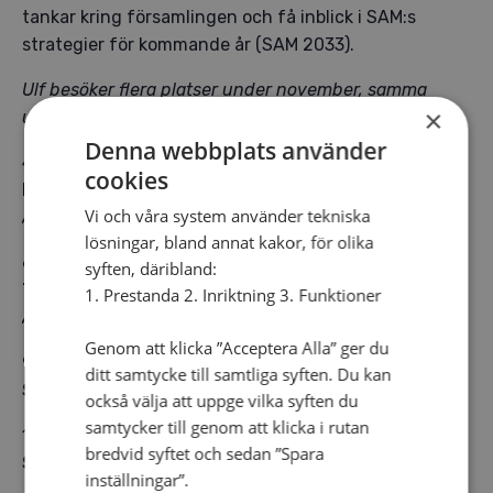
tankar kring församlingen och få inblick i SAM:s
strategier för kommande år (SAM 2033).
Ulf besöker flera platser under november, samma
×
upplägg på varje plats.
Denna webbplats använder
4 november
cookies
Hillerstorps Missionskyrka
Vi och våra system använder tekniska
Anmälan är stängd.
lösningar, bland annat kakor, för olika
6 november
syften, däribland:
Tenhults Allianskyrka
1. Prestanda 2. Inriktning 3. Funktioner
Anmälan är stängd.
Genom att klicka ”Acceptera Alla” ger du
9 november – OBS! Kl. 11.00 (ingen anmälan)
ditt samtycke till samtliga syften. Du kan
Skarpnäckskyrkan
också välja att uppge vilka syften du
samtycker till genom att klicka i rutan
13 november
bredvid syftet och sedan ”Spara
Storegårdskyrkan, Eksjö
inställningar”.