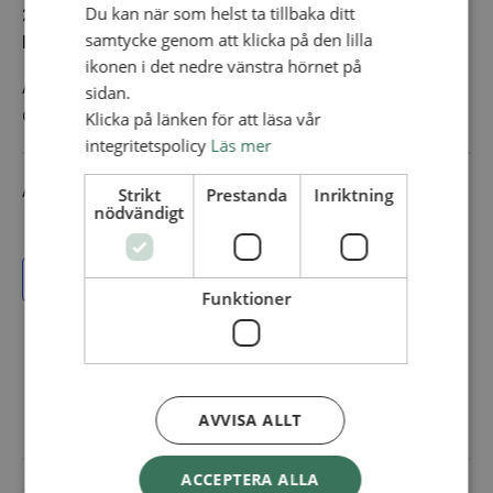
Du kan när som helst ta tillbaka ditt
20 november
samtycke genom att klicka på den lilla
Laholms Missionshus
ikonen i det nedre vänstra hörnet på
Anmälan nedan, senast fyra dagar före respektive
sidan.
datum.
Klicka på länken för att läsa vår
integritetspolicy
Läs mer
Anmälan är nu stängd för samtliga samlingar.
Strikt
Prestanda
Inriktning
nödvändigt
Lägg till i kalender
Funktioner
Adress:
Skarpnäcks Allé 31
AVVISA ALLT
Skarpnäck
12833
+ Google Map
ACCEPTERA ALLA