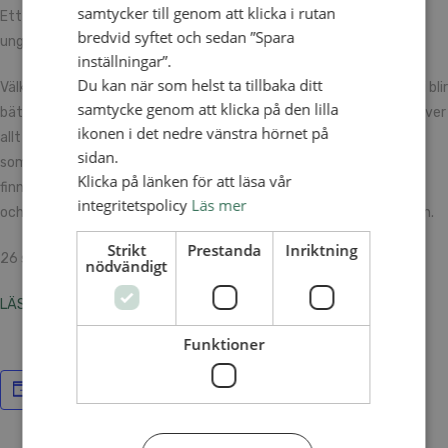
samtycker till genom att klicka i rutan
Ett fortbildningsår för Svenska Alliansmissionens pastorer och
bredvid syftet och sedan ”Spara
ungdomsledare under fyra tillfällen läsår 23/24.
inställningar”.
Du kan när som helst ta tillbaka ditt
Välkommen med på en resa där du blir delaktig i att utforska hur vi blir
samtycke genom att klicka på den lilla
bättre rustade för att leda församling i förändring i en tid som kräver
ikonen i det nedre vänstra hörnet på
allt mer. Under året bearbetar vi samhällstrender, normer och vad
sidan.
som kännetecknar de världsbilder som präglar människor idag. Det
Klicka på länken för att läsa vår
finns ett allt mer skriande behov att hitta platser för barnfamiljer
integritetspolicy
Läs mer
och unga vuxna att känna sig hemma och göra församlingen till sin.
Strikt
Prestanda
Inriktning
26 sept 2023, 16 nov 2023, 22 feb 2024, 18 april 2024
nödvändigt
LÄS MER OM FORTBILDNINGEN HÄR
Funktioner
Lägg till i kalender