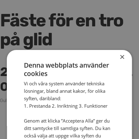
Fäste för en tro
på glid
×
Denna webbplats använder
26 september 2023 KL
cookies
08:00
Vi och våra system använder tekniska
lösningar, bland annat kakor, för olika
syften, däribland:
Gullbrannagården, Halmstad
1. Prestanda 2. Inriktning 3. Funktioner
Genom att klicka ”Acceptera Alla” ger du
ditt samtycke till samtliga syften. Du kan
också välja att uppge vilka syften du