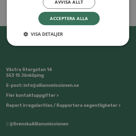
AVVISA ALLT
ACCEPTERA ALLA
VISA DETALJER
Västra Storgatan 14
553 15 Jönköping
E-post: info@alliansmissionen.se
Fler kontaktuppgifter >
Report irregularities / Rapportera oegentligheter >
@SvenskaAlliansmissionen