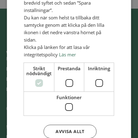
bredvid syftet och sedan ”Spara
inställningar”.
Du kan när som helst ta tillbaka ditt
samtycke genom att klicka på den lilla
ikonen i det nedre vänstra hörnet på
sidan.
Klicka på länken för att läsa vår
Västra Storgatan 14
integritetspolicy
Läs mer
553 15 Jönköping
Strikt
Prestanda
Inriktning
E-post: info@alliansmissionen.se
nödvändigt
Fler kontaktuppgifter >
Report irregularities / Rapportera oegentligheter >
Funktioner
@SvenskaAlliansmissionen
Swish
900 85 90
AVVISA ALLT
BG
900-8590