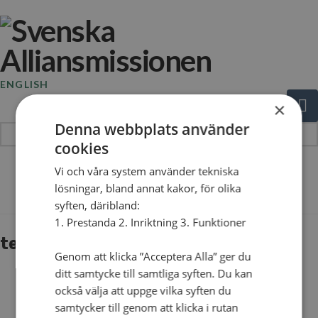
ENGLISH
N
×
Denna webbplats använder
cookies
Hej!
Vi och våra system använder tekniska
The Blog
Vad
lösningar, bland annat kakor, för olika
söker
syften, däribland:
du?
1. Prestanda 2. Inriktning 3. Funktioner
temadag_ensamhet
Genom att klicka ”Acceptera Alla” ger du
ditt samtycke till samtliga syften. Du kan
också välja att uppge vilka syften du
samtycker till genom att klicka i rutan