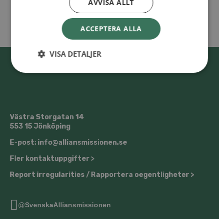
AVVISA ALLT
ACCEPTERA ALLA
VISA DETALJER
Västra Storgatan 14
553 15 Jönköping
E-post: info@alliansmissionen.se
Fler kontaktuppgifter >
Report irregularities / Rapportera oegentligheter >
@SvenskaAlliansmissionen