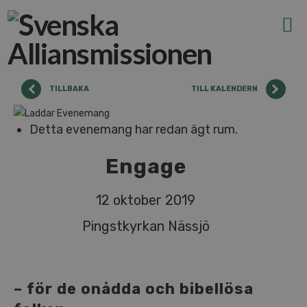
N
TILLBAKA
TILL KALENDERN
Detta evenemang har redan ägt rum.
Engage
12 oktober 2019
Pingstkyrkan Nässjö
– för de onådda och bibellösa