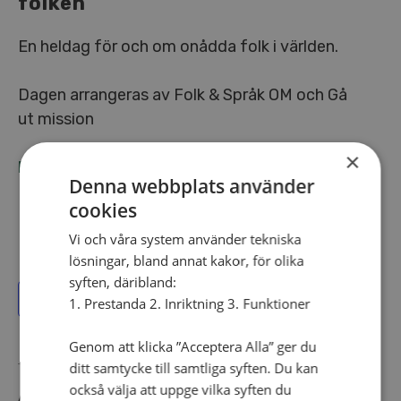
folken
En heldag för och om onådda folk i världen.
Dagen arrangeras av Folk & Språk OM och Gå
ut mission
×
HÄR HITTAR DU MER INFORMATION >
Denna webbplats använder
cookies
Vi och våra system använder tekniska
lösningar, bland annat kakor, för olika
syften, däribland:
Lägg till i kalender
1. Prestanda 2. Inriktning 3. Funktioner
Genom att klicka ”Acceptera Alla” ger du
ditt samtycke till samtliga syften. Du kan
också välja att uppge vilka syften du
Adress: