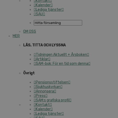
Kontakt
Kalender
Lediga tjänster
SAU
OM OSS
MER
LÄS, TITTA OCH LYSSNA
Tidningen Aktuellt + Årsboken
Artiklar
SAM-bok: För en tid som denna
Övrigt
Pensionsstiftelsen
Sjukhuskyrkan
Annonsera
Press
SAM:s grafiska profil
Kontakt
Kalender
Lediga tjänster