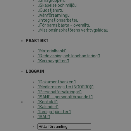
Smågrupper
Skapelse och miljö
Gudstjänst
Vänförsamling
Integrationsarbete
För barns bästa – överallt
Missionsinspiratörens verktygslåda
PRAKTISKT
Materialbank
Redovisning och lönehantering
Kyrkoavgiften
LOGGA IN
Dokumentbanken
Medlemsregister (NGOPRO)
Personalförsäkringar
SAMP – personalförbundet
Kontakt
Kalender
Lediga tjänster
SAU