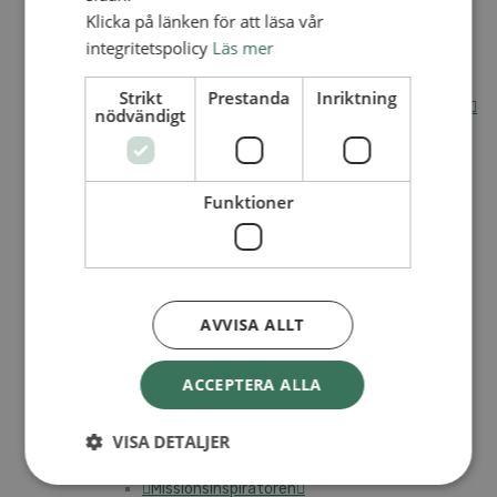
Klicka på länken för att läsa vår
Internationella avdelningen
integritetspolicy
Läs mer
Utsända och arbeten
Engagera dig internationellt
Missionsinspiratörens verktygslåda
Strikt
Prestanda
Inriktning
Entreprenörskap, företagande och Guds rike
nödvändigt
Kontakt
Kalender
Lediga tjänster
SAU
Funktioner
VAD VI GÖR
UTBILDNING
UTBILDNINGAR
AVVISA ALLT
Akademi för Ledarskap och Teologi
Mullsjö folkhögskola
ACCEPTERA ALLA
Apg29
Mindre kurser
VISA DETALJER
BibelVinter 2.0
Missionsinspiratören