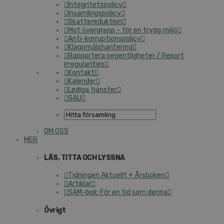
Integritetspolicy
Insamlingspolicy
Skattereduktion
Mot övergrepp – för en trygg miljö
Anti-korruptionspolicy
Klagomålshantering
Rapportera oegentligheter / Report
irregularities
Kontakt
Kalender
Lediga tjänster
SAU
OM OSS
MER
LÄS, TITTA OCH LYSSNA
Tidningen Aktuellt + Årsboken
Artiklar
SAM-bok: För en tid som denna
Övrigt