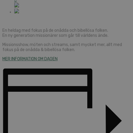
En heldag med fokus på de onådda och bibellösa folken.
En ny generation missionärer som går till världens ände.
Missionsshow, möten och streams, samt mycket mer, allt med
fokus på de onådda & bibellösa folken.
MER INFORMATION OM DAGEN