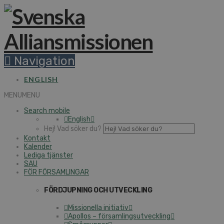
Navigation
ENGLISH
MENU
MENU
Search mobile
English
Hej! Vad söker du?
Kontakt
Kalender
Lediga tjänster
SAU
FÖR FÖRSAMLINGAR
FÖRDJUPNING OCH UTVECKLING
Missionella initiativ
Apollos – församlingsutveckling