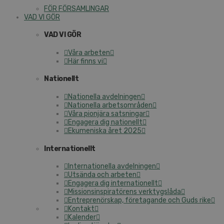
FÖR FÖRSAMLINGAR
VAD VI GÖR
VAD VI GÖR
Våra arbeten
Här finns vi
Nationellt
Nationella avdelningen
Nationella arbetsområden
Våra pionjära satsningar
Engagera dig nationellt
Ekumeniska året 2025
Internationellt
Internationella avdelningen
Utsända och arbeten
Engagera dig internationellt
Missionsinspiratörens verktygslåda
Entreprenörskap, företagande och Guds rike
Kontakt
Kalender