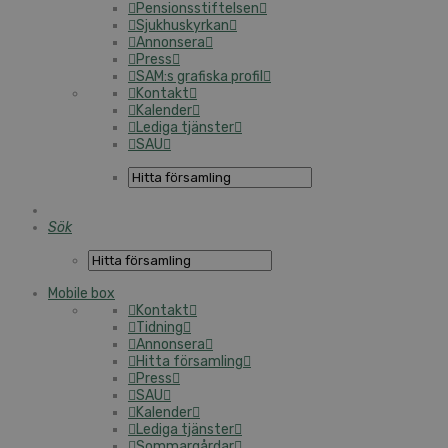
Pensionsstiftelsen
Sjukhuskyrkan
Annonsera
Press
SAM:s grafiska profil
Kontakt
Kalender
Lediga tjänster
SAU
Sök
Mobile box
Kontakt
Tidning
Annonsera
Hitta församling
Press
SAU
Kalender
Lediga tjänster
Sommargårdar