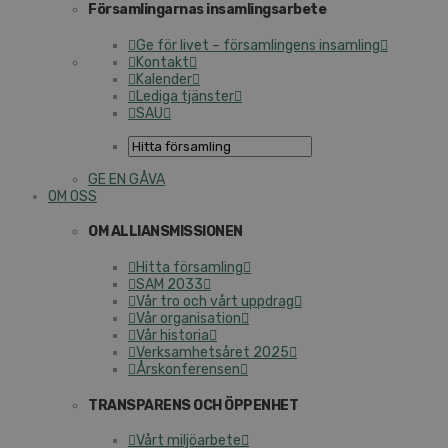
Församlingarnas insamlingsarbete
Ge för livet – församlingens insamling
Kontakt
Kalender
Lediga tjänster
SAU
GE EN GÅVA
OM OSS
OM ALLIANSMISSIONEN
Hitta församling
SAM 2033
Vår tro och vårt uppdrag
Vår organisation
Vår historia
Verksamhetsåret 2025
Årskonferensen
TRANSPARENS OCH ÖPPENHET
Vårt miljöarbete