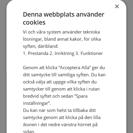
Personalförsäkringar
×
SAMP – personalförbundet
Denna webbplats använder
Kontakt
Kalender
cookies
Lediga tjänster
SAU
Vi och våra system använder tekniska
lösningar, bland annat kakor, för olika
syften, däribland:
FÖR FÖRSAMLINGAR
1. Prestanda 2. Inriktning 3. Funktioner
VAD VI GÖR
VAD VI GÖR
Genom att klicka ”Acceptera Alla” ger du
Våra arbeten
ditt samtycke till samtliga syften. Du kan
Här finns vi
också välja att uppge vilka syften du
samtycker till genom att klicka i rutan
Nationellt
bredvid syftet och sedan ”Spara
Nationella avdelningen
inställningar”.
Nationella arbetsområden
Du kan när som helst ta tillbaka ditt
Våra pionjära satsningar
Engagera dig nationellt
samtycke genom att klicka på den lilla
Ekumeniska året 2025
ikonen i det nedre vänstra hörnet på
Internationellt
sidan.