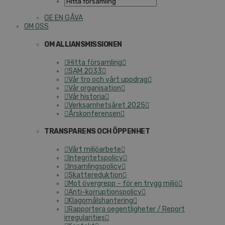
GE EN GÅVA
OM OSS
OM ALLIANSMISSIONEN
Hitta församling
SAM 2033
Vår tro och vårt uppdrag
Vår organisation
Vår historia
Verksamhetsåret 2025
Årskonferensen
TRANSPARENS OCH ÖPPENHET
Vårt miljöarbete
Integritetspolicy
Insamlingspolicy
Skattereduktion
Mot övergrepp – för en trygg miljö
Anti-korruptionspolicy
Klagomålshantering
Rapportera oegentligheter / Report
irregularities