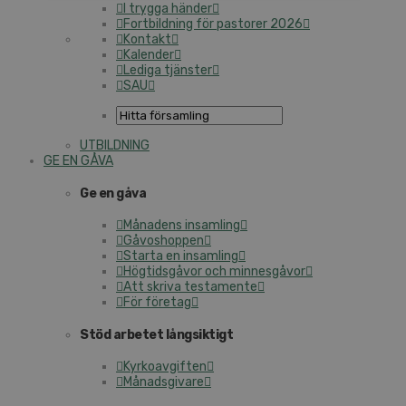
I trygga händer
Fortbildning för pastorer 2026
Kontakt
Kalender
Lediga tjänster
SAU
UTBILDNING
GE EN GÅVA
Ge en gåva
Månadens insamling
Gåvoshoppen
Starta en insamling
Högtidsgåvor och minnesgåvor
Att skriva testamente
För företag
Stöd arbetet långsiktigt
Kyrkoavgiften
Månadsgivare