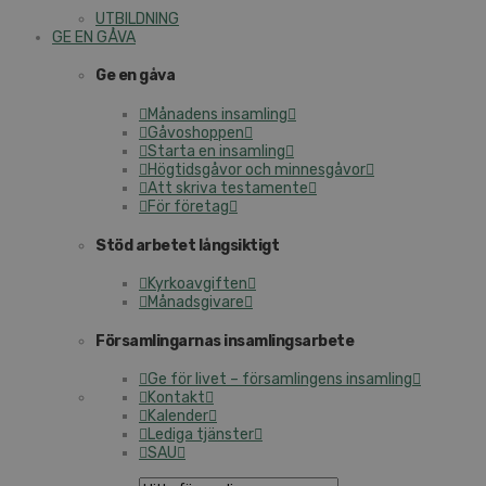
UTBILDNING
GE EN GÅVA
Ge en gåva
Månadens insamling
Gåvoshoppen
Starta en insamling
Högtidsgåvor och minnesgåvor
Att skriva testamente
För företag
Stöd arbetet långsiktigt
Kyrkoavgiften
Månadsgivare
Församlingarnas insamlingsarbete
Ge för livet – församlingens insamling
Kontakt
Kalender
Lediga tjänster
SAU