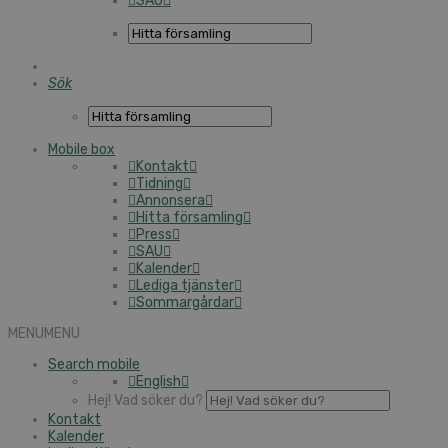
SAU
Sök
Mobile box
Kontakt
Tidning
Annonsera
Hitta församling
Press
SAU
Kalender
Lediga tjänster
Sommargårdar
MENU
MENU
Search mobile
English
Hej! Vad söker du?
Kontakt
Kalender