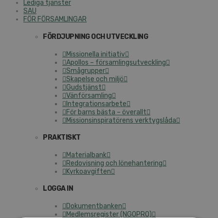
Lediga tjänster
SAU
FÖR FÖRSAMLINGAR
FÖRDJUPNING OCH UTVECKLING
Missionella initiativ
Apollos – församlingsutveckling
Smågrupper
Skapelse och miljö
Gudstjänst
Vänförsamling
Integrationsarbete
För barns bästa – överallt
Missionsinspiratörens verktygslåda
PRAKTISKT
Materialbank
Redovisning och lönehantering
Kyrkoavgiften
LOGGA IN
Dokumentbanken
Medlemsregister (NGOPRO)