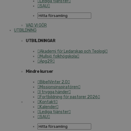
Lediga tjänster
SAU
VAD VI GÖR
UTBILDNING
UTBILDNINGAR
Akademi för Ledarskap och Teologi
Mullsjö folkhögskola
Apg29
Mindre kurser
BibelVinter 2.0
Missionsinspiratören
I trygga händer
Fortbildning för pastorer 2026
Kontakt
Kalender
Lediga tjänster
SAU