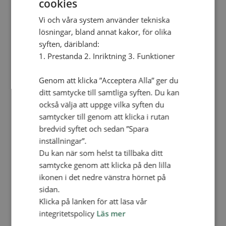
cookies
fredsmötet i Stockholm 1925 och uppmärksammar
Vi och våra system använder tekniska
att det gått 1700 år sedan kyrkomötet i Nicea. Det
lösningar, bland annat kakor, för olika
kommer märkas på många platser i vårt land.
syften, däribland:
1. Prestanda 2. Inriktning 3. Funktioner
Bland annat genom den ekumeniska vecka i
Stockholm då vi högtidlighåller hundraårsminnet
Genom att klicka ”Acceptera Alla” ger du
av det stora ekumeniska
Stockholmsmötet från
ditt samtycke till samtliga syften. Du kan
1925
och dess fokus på fred och gemenskap.
också välja att uppge vilka syften du
samtycker till genom att klicka i rutan
LÄS MER OM VAD SOM HÄNDER UNDER
bredvid syftet och sedan ”Spara
EKUMENISKA ÅRET HÄR >
inställningar”.
Du kan när som helst ta tillbaka ditt
samtycke genom att klicka på den lilla
ikonen i det nedre vänstra hörnet på
Lägg till i kalender
sidan.
Klicka på länken för att läsa vår
integritetspolicy
Läs mer