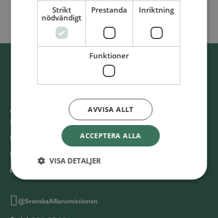
Strikt
Prestanda
Inriktning
nödvändigt
Funktioner
AVVISA ALLT
Västra Storgatan 14
553 15 Jönköping
ACCEPTERA ALLA
E-post: info@alliansmissionen.se
Fler kontaktuppgifter >
VISA DETALJER
Report irregularities / Rapportera oegentligheter >
@SvenskaAlliansmissionen