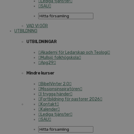
Lediga tjänster
SAU
VAD VI GÖR
UTBILDNING
UTBILDNINGAR
Akademi för Ledarskap och Teologi
Mullsjö folkhögskola
Apg29
Mindre kurser
BibelVinter 2.0
Missionsinspiratören
I trygga händer
Fortbildning för pastorer 2026
Kontakt
Kalender
Lediga tjänster
SAU