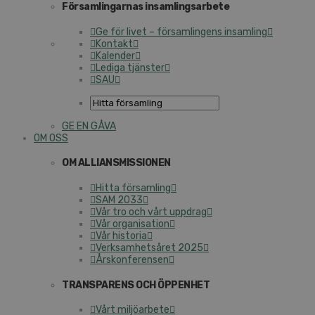
Församlingarnas insamlingsarbete
Ge för livet – församlingens insamling
Kontakt
Kalender
Lediga tjänster
SAU
GE EN GÅVA
OM OSS
OM ALLIANSMISSIONEN
Hitta församling
SAM 2033
Vår tro och vårt uppdrag
Vår organisation
Vår historia
Verksamhetsåret 2025
Årskonferensen
TRANSPARENS OCH ÖPPENHET
Vårt miljöarbete