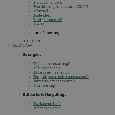
I trygga händer
Fortbildning för pastorer 2026
Kontakt
Kalender
Lediga tjänster
SAU
UTBILDNING
GE EN GÅVA
Ge en gåva
Månadens insamling
Gåvoshoppen
Starta en insamling
Högtidsgåvor och minnesgåvor
Att skriva testamente
För företag
Stöd arbetet långsiktigt
Kyrkoavgiften
Månadsgivare