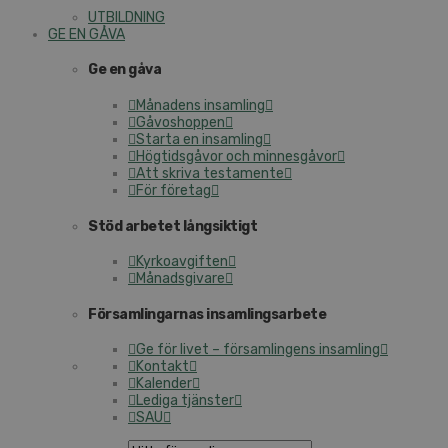
UTBILDNING
GE EN GÅVA
Ge en gåva
Månadens insamling
Gåvoshoppen
Starta en insamling
Högtidsgåvor och minnesgåvor
Att skriva testamente
För företag
Stöd arbetet långsiktigt
Kyrkoavgiften
Månadsgivare
Församlingarnas insamlingsarbete
Ge för livet – församlingens insamling
Kontakt
Kalender
Lediga tjänster
SAU