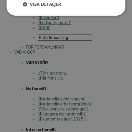
Personalförsäkringar
VISA DETALJER
SAMP – personalförbundet
Kontakt
Kalender
Lediga tjänster
SAU
FÖR FÖRSAMLINGAR
VAD VI GÖR
VAD VI GÖR
Våra arbeten
Här finns vi
Nationellt
Nationella avdelningen
Nationella arbetsområden
Våra pionjära satsningar
Engagera dig nationellt
Ekumeniska året 2025
Internationellt