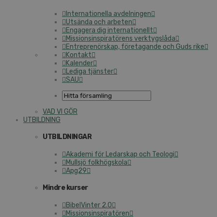
Internationella avdelningen
Utsända och arbeten
Engagera dig internationellt
Missionsinspiratörens verktygslåda
Entreprenörskap, företagande och Guds rike
Kontakt
Kalender
Lediga tjänster
SAU
VAD VI GÖR
UTBILDNING
UTBILDNINGAR
Akademi för Ledarskap och Teologi
Mullsjö folkhögskola
Apg29
Mindre kurser
BibelVinter 2.0
Missionsinspiratören