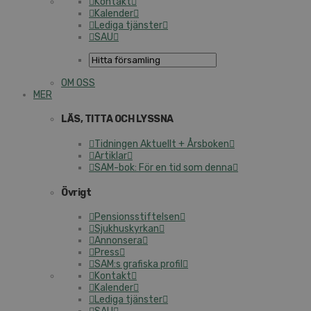
Kontakt
Kalender
Lediga tjänster
SAU
OM OSS
MER
LÄS, TITTA OCH LYSSNA
Tidningen Aktuellt + Årsboken
Artiklar
SAM-bok: För en tid som denna
Övrigt
Pensionsstiftelsen
Sjukhuskyrkan
Annonsera
Press
SAM:s grafiska profil
Kontakt
Kalender
Lediga tjänster