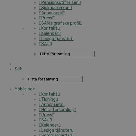
Pensionsstiftelsen
Sjukhuskyrkan
Annonsera
Press
SAM:s grafiska profil
Kontakt
Kalender
Lediga tjänster
SAU
Sök
Mobile box
Kontakt
Tidning
Annonsera
Hitta församling
Press
SAU
Kalender
Lediga tjänster
Sommargårdar