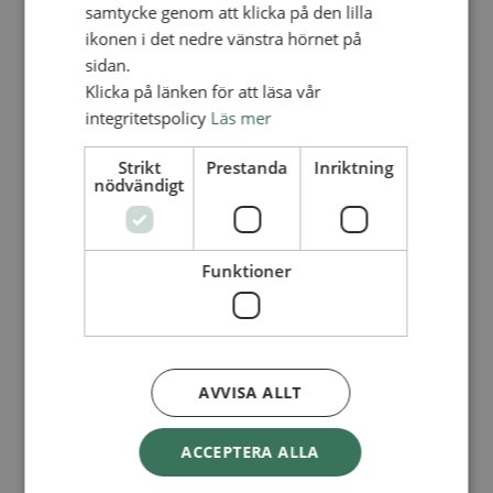
Lediga tjänster
samtycke genom att klicka på den lilla
SAU
ikonen i det nedre vänstra hörnet på
FÖR FÖRSAMLINGAR
sidan.
FÖRDJUPNING OCH UTVECKLING
Klicka på länken för att läsa vår
integritetspolicy
Läs mer
Missionella initiativ
Apollos – församlingsutveckling
Smågrupper
Strikt
Prestanda
Inriktning
Skapelse och miljö
nödvändigt
Gudstjänst
Vänförsamling
Integrationsarbete
För barns bästa – överallt
Funktioner
Missionsinspiratörens verktygslåda
PRAKTISKT
Materialbank
Redovisning och lönehantering
Kyrkoavgiften
AVVISA ALLT
LOGGA IN
ACCEPTERA ALLA
Dokumentbanken
Medlemsregister (NGOPRO)