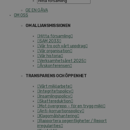
GE EN GÅVA
OM OSS
OM ALLIANSMISSIONEN
Hitta församling
SAM 2033
Vår tro och vårt uppdrag
Vår organisation
Vår historia
Verksamhetsåret 2025
Årskonferensen
TRANSPARENS OCH ÖPPENHET
Vårt miljöarbete
Integritetspolicy
Insamlingspolicy
Skattereduktion
Mot övergrepp – för en trygg miljö
Anti-korruptionspolicy
Klagomålshantering
Rapportera oegentligheter / Report
irregularities