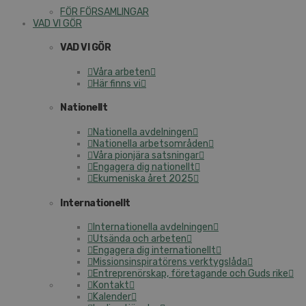
FÖR FÖRSAMLINGAR
VAD VI GÖR
VAD VI GÖR
Våra arbeten
Här finns vi
Nationellt
Nationella avdelningen
Nationella arbetsområden
Våra pionjära satsningar
Engagera dig nationellt
Ekumeniska året 2025
Internationellt
Internationella avdelningen
Utsända och arbeten
Engagera dig internationellt
Missionsinspiratörens verktygslåda
Entreprenörskap, företagande och Guds rike
Kontakt
Kalender