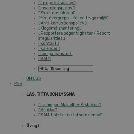
Integritetspolicy
Insamlingspolicy
Skattereduktion
Mot övergrepp – för en trygg miljö
Anti-korruptionspolicy
Klagomålshantering
Rapportera oegentligheter / Report
irregularities
Kontakt
Kalender
Lediga tjänster
SAU
OM OSS
MER
LÄS, TITTA OCH LYSSNA
Tidningen Aktuellt + Årsboken
Artiklar
SAM-bok: För en tid som denna
Övrigt