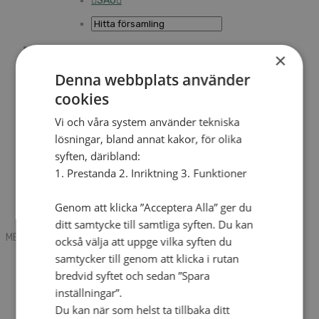
SAU
×
Sök
Denna webbplats använder
cookies
Mobile box
Kontakt
Vi och våra system använder tekniska
Tidning
lösningar, bland annat kakor, för olika
Annonsera
syften, däribland:
Hitta församling
Press
1. Prestanda 2. Inriktning 3. Funktioner
SAU
Kalender
Lediga tjänster
Genom att klicka ”Acceptera Alla” ger du
Sommargårdar
ditt samtycke till samtliga syften. Du kan
MENU
MENU
också välja att uppge vilka syften du
samtycker till genom att klicka i rutan
Search mobile
English
bredvid syftet och sedan ”Spara
Hej! Vad söker du?
inställningar”.
Kontakt
Du kan när som helst ta tillbaka ditt
Kalender