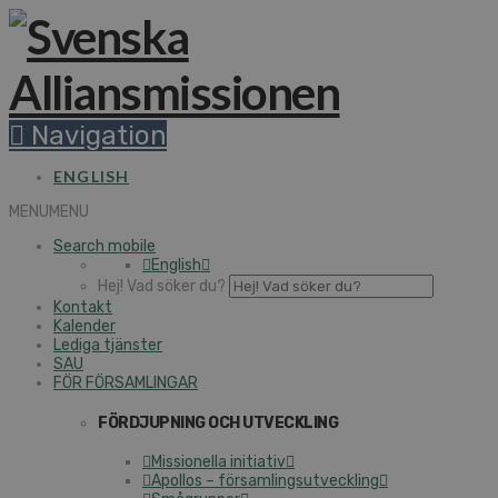
Navigation
ENGLISH
MENU
MENU
Search mobile
English
Hej! Vad söker du?
Kontakt
Kalender
Lediga tjänster
SAU
FÖR FÖRSAMLINGAR
FÖRDJUPNING OCH UTVECKLING
Missionella initiativ
Apollos – församlingsutveckling