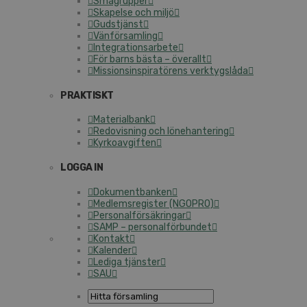
Smågrupper
Skapelse och miljö
Gudstjänst
Vänförsamling
Integrationsarbete
För barns bästa – överallt
Missionsinspiratörens verktygslåda
PRAKTISKT
Materialbank
Redovisning och lönehantering
Kyrkoavgiften
LOGGA IN
Dokumentbanken
Medlemsregister (NGOPRO)
Personalförsäkringar
SAMP – personalförbundet
Kontakt
Kalender
Lediga tjänster
SAU