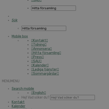
SAU
Sök
Mobile box
Kontakt
Tidning
Annonsera
Hitta församling
Press
SAU
Kalender
Lediga tjänster
Sommargårdar
MENU
MENU
Search mobile
English
Hej! Vad söker du?
Kontakt
Kalender