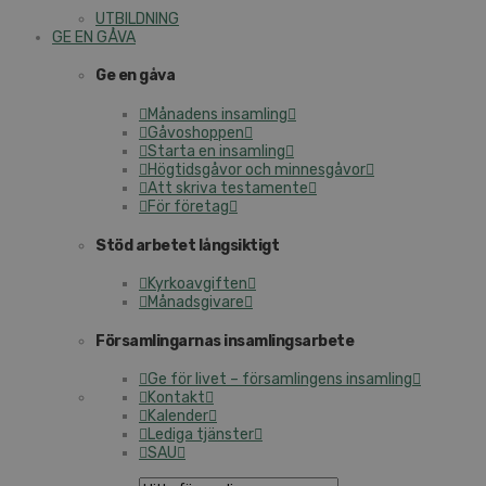
UTBILDNING
GE EN GÅVA
Ge en gåva
Månadens insamling
Gåvoshoppen
Starta en insamling
Högtidsgåvor och minnesgåvor
Att skriva testamente
För företag
Stöd arbetet långsiktigt
Kyrkoavgiften
Månadsgivare
Församlingarnas insamlingsarbete
Ge för livet – församlingens insamling
Kontakt
Kalender
Lediga tjänster
SAU