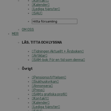
Kontakt
Kalender
Lediga tjänster
SAU
OM OSS
MER
LÄS, TITTA OCH LYSSNA
Tidningen Aktuellt + Årsboken
Artiklar
SAM-bok: För en tid som denna
Övrigt
Pensionsstiftelsen
Sjukhuskyrkan
Annonsera
Press
SAM:s grafiska profil
Kontakt
Kalender
Lediga tjänster