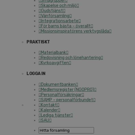
Smågrupper
Skapelse och miljö
Gudstjänst
Vänförsamling
Integrationsarbete
För barns bästa – överallt
Missionsinspiratörens verktygslåda
PRAKTISKT
Materialbank
Redovisning och lönehantering
Kyrkoavgiften
LOGGA IN
Dokumentbanken
Medlemsregister (NGOPRO)
Personalförsäkringar
SAMP – personalförbundet
Kontakt
Kalender
Lediga tjänster
SAU