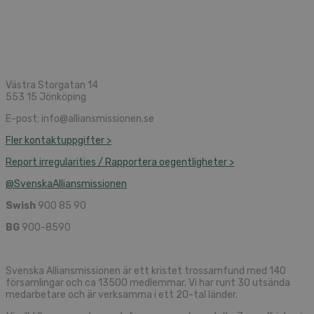
Västra Storgatan 14
553 15 Jönköping
E-post: info@alliansmissionen.se
Fler kontaktuppgifter >
Report irregularities / Rapportera oegentligheter >
@SvenskaAlliansmissionen
Swish
900 85 90
BG
900-8590
Svenska Alliansmissionen är ett kristet trossamfund med 140
församlingar och ca 13500 medlemmar. Vi har runt 30 utsända
medarbetare och är verksamma i ett 20-tal länder.