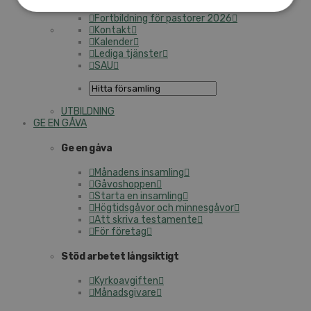
I trygga händer
Fortbildning för pastorer 2026
Kontakt
Kalender
Lediga tjänster
SAU
UTBILDNING
GE EN GÅVA
Ge en gåva
Månadens insamling
Gåvoshoppen
Starta en insamling
Högtidsgåvor och minnesgåvor
Att skriva testamente
För företag
Stöd arbetet långsiktigt
Kyrkoavgiften
Månadsgivare