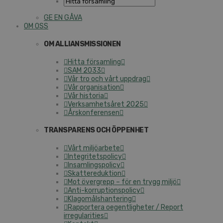
GE EN GÅVA
OM OSS
OM ALLIANSMISSIONEN
Hitta församling
SAM 2033
Vår tro och vårt uppdrag
Vår organisation
Vår historia
Verksamhetsåret 2025
Årskonferensen
TRANSPARENS OCH ÖPPENHET
Vårt miljöarbete
Integritetspolicy
Insamlingspolicy
Skattereduktion
Mot övergrepp – för en trygg miljö
Anti-korruptionspolicy
Klagomålshantering
Rapportera oegentligheter / Report
irregularities