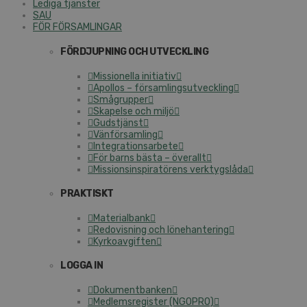
Lediga tjänster
SAU
FÖR FÖRSAMLINGAR
FÖRDJUPNING OCH UTVECKLING
Missionella initiativ
Apollos – församlingsutveckling
Smågrupper
Skapelse och miljö
Gudstjänst
Vänförsamling
Integrationsarbete
För barns bästa – överallt
Missionsinspiratörens verktygslåda
PRAKTISKT
Materialbank
Redovisning och lönehantering
Kyrkoavgiften
LOGGA IN
Dokumentbanken
Medlemsregister (NGOPRO)