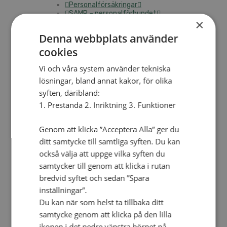
Personalförsäkringar
SAMP – personalförbundet
×
Kontakt
Kalender
Denna webbplats använder
Lediga tjänster
SAU
cookies
Vi och våra system använder tekniska
lösningar, bland annat kakor, för olika
FÖR FÖRSAMLINGAR
VAD VI GÖR
syften, däribland:
1. Prestanda 2. Inriktning 3. Funktioner
VAD VI GÖR
Våra arbeten
Genom att klicka ”Acceptera Alla” ger du
Här finns vi
ditt samtycke till samtliga syften. Du kan
också välja att uppge vilka syften du
Nationellt
samtycker till genom att klicka i rutan
Nationella avdelningen
bredvid syftet och sedan ”Spara
Nationella arbetsområden
Våra pionjära satsningar
inställningar”.
Engagera dig nationellt
Du kan när som helst ta tillbaka ditt
Ekumeniska året 2025
samtycke genom att klicka på den lilla
Internationellt
ikonen i det nedre vänstra hörnet på