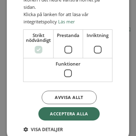
sidan.
Internationella avdelningen
Klicka på länken för att läsa vår
Utsända och arbeten
Engagera dig internationellt
integritetspolicy
Läs mer
Missionsinspiratörens verktygslåda
Entreprenörskap, företagande och Guds rike
Kontakt
Strikt
Prestanda
Inriktning
nödvändigt
Kalender
Lediga tjänster
SAU
Funktioner
VAD VI GÖR
UTBILDNING
UTBILDNINGAR
Akademi för Ledarskap och Teologi
AVVISA ALLT
Mullsjö folkhögskola
Apg29
ACCEPTERA ALLA
Mindre kurser
BibelVinter 2.0
VISA DETALJER
Missionsinspiratören