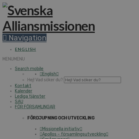
Navigation
ENGLISH
MENU
MENU
Search mobile
English
Hej! Vad söker du?
Kontakt
Kalender
Lediga tjänster
SAU
FÖR FÖRSAMLINGAR
FÖRDJUPNING OCH UTVECKLING
Missionella initiativ
Apollos – församlingsutveckling