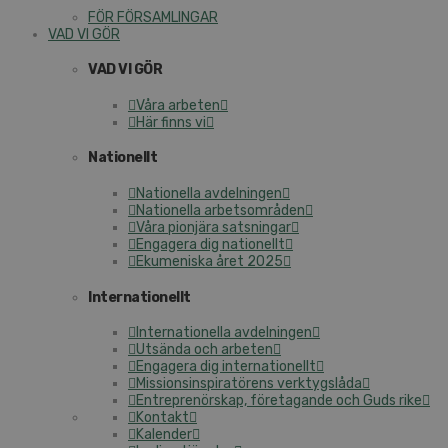
FÖR FÖRSAMLINGAR
VAD VI GÖR
VAD VI GÖR
Våra arbeten
Här finns vi
Nationellt
Nationella avdelningen
Nationella arbetsområden
Våra pionjära satsningar
Engagera dig nationellt
Ekumeniska året 2025
Internationellt
Internationella avdelningen
Utsända och arbeten
Engagera dig internationellt
Missionsinspiratörens verktygslåda
Entreprenörskap, företagande och Guds rike
Kontakt
Kalender