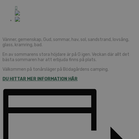
Vänner, gemenskap, Gud, sommar, hav, sol, sandstrand, lovsång,
glass, kramring, bad.
En av sommarens stora höjdare är på G igen. Veckan där allt det
bästa sommaren har att erbjuda finns på plats.
Välkommen på tonårsläger på Bödagårdens camping.
DU HITTAR MER INFORMATION HÄR