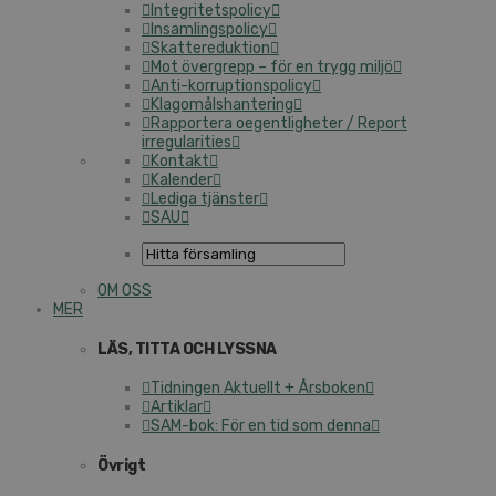
Integritetspolicy
Insamlingspolicy
Skattereduktion
Mot övergrepp – för en trygg miljö
Anti-korruptionspolicy
Klagomålshantering
Rapportera oegentligheter / Report
irregularities
Kontakt
Kalender
Lediga tjänster
SAU
OM OSS
MER
LÄS, TITTA OCH LYSSNA
Tidningen Aktuellt + Årsboken
Artiklar
SAM-bok: För en tid som denna
Övrigt