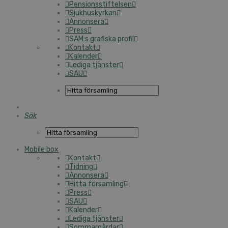
Pensionsstiftelsen
Sjukhuskyrkan
Annonsera
Press
SAM:s grafiska profil
Kontakt
Kalender
Lediga tjänster
SAU
Sök
Mobile box
Kontakt
Tidning
Annonsera
Hitta församling
Press
SAU
Kalender
Lediga tjänster
Sommargårdar