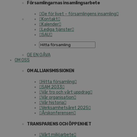
Församlingarnas insamlingsarbete
Ge för livet – församlingens insamling
Kontakt
Kalender
Lediga tjänster
SAU
GE EN GÅVA
OM OSS
OM ALLIANSMISSIONEN
Hitta församling
SAM 2033
Vår tro och vårt uppdrag
Vår organisation
Vår historia
Verksamhetsåret 2025
Årskonferensen
TRANSPARENS OCH ÖPPENHET
Vårt miljöarbete