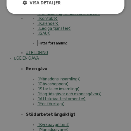
VISA DETALJER
Missionsinspiratören
I trygga händer
Fortbildning för pastorer 2026
Kontakt
Kalender
Lediga tjänster
SAU
UTBILDNING
GE EN GÅVA
Ge en gåva
Månadens insamling
Gåvoshoppen
Starta en insamling
Högtidsgåvor och minnesgåvor
Att skriva testamente
För företag
Stöd arbetet långsiktigt
Kyrkoavgiften
Månadsgivare