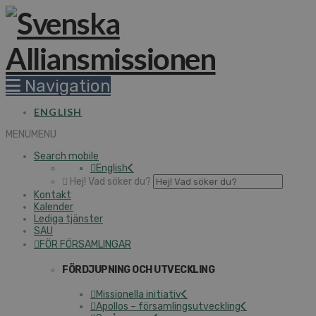
Navigation
ENGLISH
MENU
MENU
Search mobile
English
Hej! Vad söker du?
Kontakt
Kalender
Lediga tjänster
SAU
FÖR FÖRSAMLINGAR
FÖRDJUPNING OCH UTVECKLING
Missionella initiativ
Apollos – församlingsutveckling