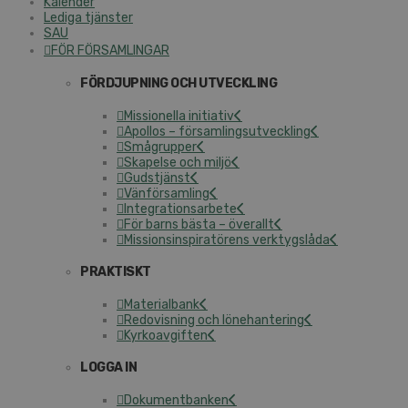
Kalender
Lediga tjänster
SAU
FÖR FÖRSAMLINGAR
FÖRDJUPNING OCH UTVECKLING
Missionella initiativ
Apollos – församlingsutveckling
Smågrupper
Skapelse och miljö
Gudstjänst
Vänförsamling
Integrationsarbete
För barns bästa – överallt
Missionsinspiratörens verktygslåda
PRAKTISKT
Materialbank
Redovisning och lönehantering
Kyrkoavgiften
LOGGA IN
Dokumentbanken