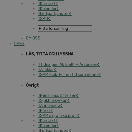
Kontakt
Kalender
Lediga tjänster
SAU
OM OSS
MER
LÄS, TITTA OCH LYSSNA
Tidningen Aktuellt + Årsboken
Artiklar
SAM-bok: För en tid som denna
Övrigt
Pensionsstiftelsen
Sjukhuskyrkan
Annonsera
Press
SAM:s grafiska profil
Kontakt
Kalender
Lediga tjänster