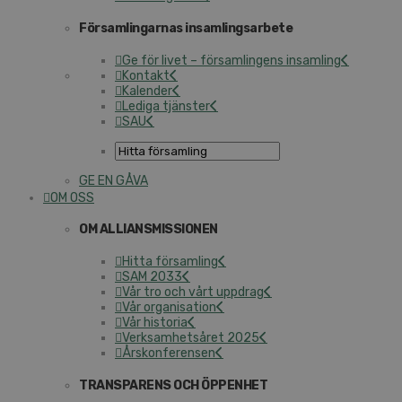
Församlingarnas insamlingsarbete
Ge för livet – församlingens insamling
Kontakt
Kalender
Lediga tjänster
SAU
GE EN GÅVA
OM OSS
OM ALLIANSMISSIONEN
Hitta församling
SAM 2033
Vår tro och vårt uppdrag
Vår organisation
Vår historia
Verksamhetsåret 2025
Årskonferensen
TRANSPARENS OCH ÖPPENHET