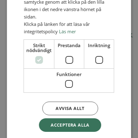
samtycke genom att klicka på den lilla
Internationellt
ikonen i det nedre vänstra hörnet på
Internationella avdelningen
sidan.
Utsända och arbeten
Klicka på länken för att läsa vår
Engagera dig internationellt
Missionsinspiratörens verktygslåda
integritetspolicy
Läs mer
Entreprenörskap, företagande och Guds rike
Kontakt
Strikt
Prestanda
Inriktning
Kalender
nödvändigt
Lediga tjänster
SAU
Funktioner
VAD VI GÖR
UTBILDNING
UTBILDNINGAR
Akademi för Ledarskap och Teologi
AVVISA ALLT
Mullsjö folkhögskola
Apg29
ACCEPTERA ALLA
Mindre kurser
BibelVinter 2.0