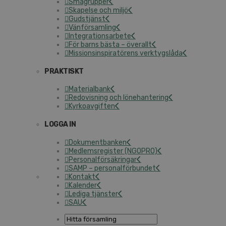
Smågrupper
Skapelse och miljö
Gudstjänst
Vänförsamling
Integrationsarbete
För barns bästa – överallt
Missionsinspiratörens verktygslåda
PRAKTISKT
Materialbank
Redovisning och lönehantering
Kyrkoavgiften
LOGGA IN
Dokumentbanken
Medlemsregister (NGOPRO)
Personalförsäkringar
SAMP – personalförbundet
Kontakt
Kalender
Lediga tjänster
SAU