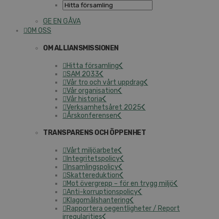
GE EN GÅVA
OM OSS
OM ALLIANSMISSIONEN
Hitta församling
SAM 2033
Vår tro och vårt uppdrag
Vår organisation
Vår historia
Verksamhetsåret 2025
Årskonferensen
TRANSPARENS OCH ÖPPENHET
Vårt miljöarbete
Integritetspolicy
Insamlingspolicy
Skattereduktion
Mot övergrepp – för en trygg miljö
Anti-korruptionspolicy
Klagomålshantering
Rapportera oegentligheter / Report
irregularities