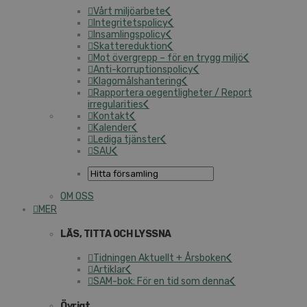
Vårt miljöarbete
Integritetspolicy
Insamlingspolicy
Skattereduktion
Mot övergrepp – för en trygg miljö
Anti-korruptionspolicy
Klagomålshantering
Rapportera oegentligheter / Report
irregularities
Kontakt
Kalender
Lediga tjänster
SAU
OM OSS
MER
LÄS, TITTA OCH LYSSNA
Tidningen Aktuellt + Årsboken
Artiklar
SAM-bok: För en tid som denna
Övrigt