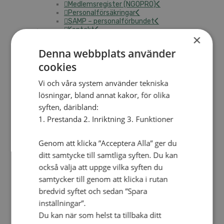
Medlemsregister (NGOPRO)
Personalförsäkringar
SAMP – personalförbundet
Kontakt
×
Kalender
Lediga tjänster
Denna webbplats använder
SAU
cookies
Vi och våra system använder tekniska
FÖR FÖRSAMLINGAR
lösningar, bland annat kakor, för olika
VAD VI GÖR
syften, däribland:
VAD VI GÖR
1. Prestanda 2. Inriktning 3. Funktioner
Våra arbeten
Här finns vi
Genom att klicka ”Acceptera Alla” ger du
ditt samtycke till samtliga syften. Du kan
Nationellt
också välja att uppge vilka syften du
Nationella avdelningen
samtycker till genom att klicka i rutan
Nationella arbetsområden
bredvid syftet och sedan ”Spara
Våra pionjära satsningar
inställningar”.
Engagera dig nationellt
Ekumeniska året 2025
Du kan när som helst ta tillbaka ditt