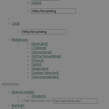
SAU
Sök
Mobile box
Kontakt
Tidning
Annonsera
Hitta församling
Press
SAU
Kalender
Lediga tjänster
Sommargårdar
MENU
MENU
Search mobile
English
Hej! Vad söker du?
Kontakt