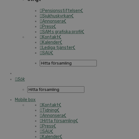
Pensionsstiftelsen
Sjukhuskyrkan
Annonsera
Press
SAM:s grafiska profil
Kontakt
Kalender
Lediga tjänster
SAU
Sök
Mobile box
Kontakt
Tidning
Annonsera
Hitta församling
Press
SAU
Kalender