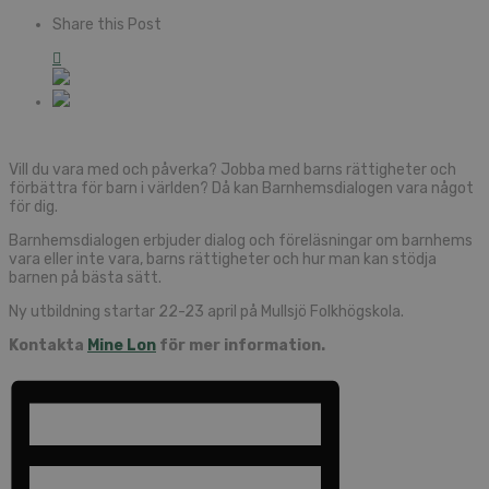
Share this Post
Vill du vara med och påverka? Jobba med barns rättigheter och
förbättra för barn i världen? Då kan Barnhemsdialogen vara något
för dig.
Barnhemsdialogen erbjuder dialog och föreläsningar om barnhems
vara eller inte vara, barns rättigheter och hur man kan stödja
barnen på bästa sätt.
Ny utbildning startar 22-23 april på Mullsjö Folkhögskola.
Kontakta
Mine Lon
för mer information.