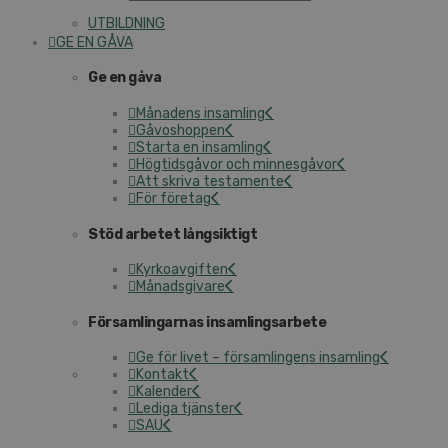
UTBILDNING
GE EN GÅVA
Ge en gåva
Månadens insamling
Gåvoshoppen
Starta en insamling
Högtidsgåvor och minnesgåvor
Att skriva testamente
För företag
Stöd arbetet långsiktigt
Kyrkoavgiften
Månadsgivare
Församlingarnas insamlingsarbete
Ge för livet – församlingens insamling
Kontakt
Kalender
Lediga tjänster
SAU