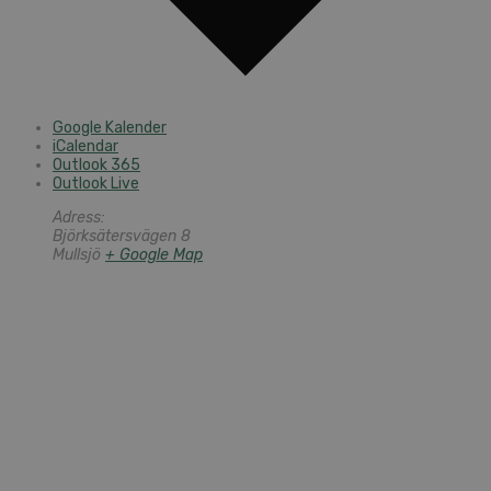
Google Kalender
iCalendar
Outlook 365
Outlook Live
Adress:
Björksätersvägen 8
Mullsjö
+ Google Map