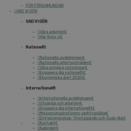
FÖR FÖRSAMLINGAR
VAD VI GÖR
VAD VI GÖR
Våra arbeten
Här finns vi
Nationellt
Nationella avdelningen
Nationella arbetsområden
Våra pionjära satsningar
Engagera dig nationellt
Ekumeniska året 2025
Internationellt
Internationella avdelningen
Utsända och arbeten
Engagera dig internationellt
Missionsinspiratörens verktygslåda
Entreprenörskap, företagande och Guds rike
Kontakt
Kalender