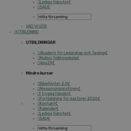
Lediga tjänster
SAU
VAD VI GÖR
UTBILDNING
UTBILDNINGAR
Akademi för Ledarskap och Teologi
Mullsjö folkhögskola
Apg29
Mindre kurser
BibelVinter 2.0
Missionsinspiratören
I trygga händer
Fortbildning för pastorer 2026
Kontakt
Kalender
Lediga tjänster
SAU