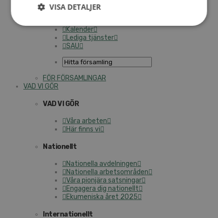
Personalförsäkringar
VISA DETALJER
SAMP – personalförbundet
Kontakt
Kalender
Lediga tjänster
SAU
FÖR FÖRSAMLINGAR
VAD VI GÖR
VAD VI GÖR
Våra arbeten
Här finns vi
Nationellt
Nationella avdelningen
Nationella arbetsområden
Våra pionjära satsningar
Engagera dig nationellt
Ekumeniska året 2025
Internationellt