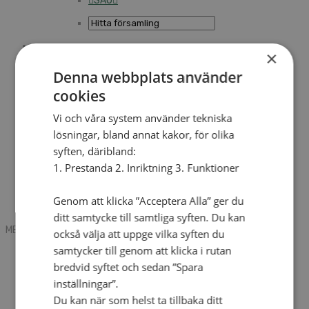
SAU
×
Sök
Denna webbplats använder
cookies
Mobile box
Kontakt
Vi och våra system använder tekniska
Tidning
lösningar, bland annat kakor, för olika
Annonsera
syften, däribland:
Hitta församling
Press
1. Prestanda 2. Inriktning 3. Funktioner
SAU
Kalender
Lediga tjänster
Genom att klicka ”Acceptera Alla” ger du
Sommargårdar
ditt samtycke till samtliga syften. Du kan
MENU
MENU
också välja att uppge vilka syften du
samtycker till genom att klicka i rutan
Search mobile
English
bredvid syftet och sedan ”Spara
Hej! Vad söker du?
inställningar”.
Kontakt
Du kan när som helst ta tillbaka ditt
Kalender