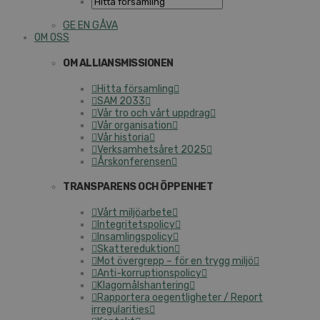
GE EN GÅVA
OM OSS
OM ALLIANSMISSIONEN
Hitta församling
SAM 2033
Vår tro och vårt uppdrag
Vår organisation
Vår historia
Verksamhetsåret 2025
Årskonferensen
TRANSPARENS OCH ÖPPENHET
Vårt miljöarbete
Integritetspolicy
Insamlingspolicy
Skattereduktion
Mot övergrepp – för en trygg miljö
Anti-korruptionspolicy
Klagomålshantering
Rapportera oegentligheter / Report
irregularities