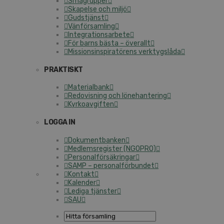
Smågrupper
Skapelse och miljö
Gudstjänst
Vänförsamling
Integrationsarbete
För barns bästa – överallt
Missionsinspiratörens verktygslåda
PRAKTISKT
Materialbank
Redovisning och lönehantering
Kyrkoavgiften
LOGGA IN
Dokumentbanken
Medlemsregister (NGOPRO)
Personalförsäkringar
SAMP – personalförbundet
Kontakt
Kalender
Lediga tjänster
SAU