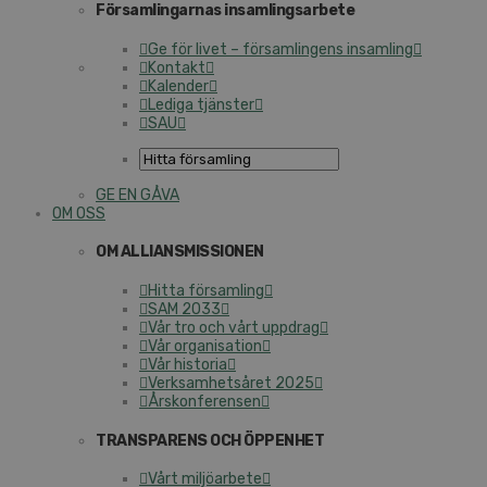
Församlingarnas insamlingsarbete
Ge för livet – församlingens insamling
Kontakt
Kalender
Lediga tjänster
SAU
GE EN GÅVA
OM OSS
OM ALLIANSMISSIONEN
Hitta församling
SAM 2033
Vår tro och vårt uppdrag
Vår organisation
Vår historia
Verksamhetsåret 2025
Årskonferensen
TRANSPARENS OCH ÖPPENHET
Vårt miljöarbete