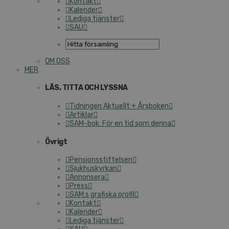
Kontakt
Kalender
Lediga tjänster
SAU
OM OSS
MER
LÄS, TITTA OCH LYSSNA
Tidningen Aktuellt + Årsboken
Artiklar
SAM-bok: För en tid som denna
Övrigt
Pensionsstiftelsen
Sjukhuskyrkan
Annonsera
Press
SAM:s grafiska profil
Kontakt
Kalender
Lediga tjänster