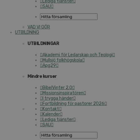
Lediga tjänster
SAU
VAD VI GÖR
UTBILDNING
UTBILDNINGAR
Akademi för Ledarskap och Teologi
Mullsjö folkhögskola
Apg29
Mindre kurser
BibelVinter 2.0
Missionsinspiratören
I trygga händer
Fortbildning för pastorer 2026
Kontakt
Kalender
Lediga tjänster
SAU