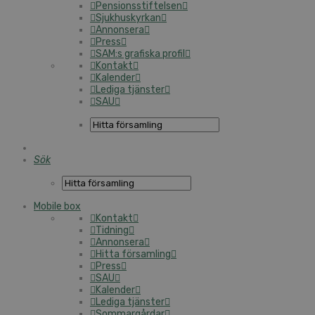
Pensionsstiftelsen
Sjukhuskyrkan
Annonsera
Press
SAM:s grafiska profil
Kontakt
Kalender
Lediga tjänster
SAU
Sök
Mobile box
Kontakt
Tidning
Annonsera
Hitta församling
Press
SAU
Kalender
Lediga tjänster
Sommargårdar