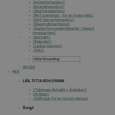
Integritetspolicy
Insamlingspolicy
Skattereduktion
Mot övergrepp – för en trygg miljö
Anti-korruptionspolicy
Klagomålshantering
Rapportera oegentligheter / Report
irregularities
Kontakt
Kalender
Lediga tjänster
SAU
OM OSS
MER
LÄS, TITTA OCH LYSSNA
Tidningen Aktuellt + Årsboken
Artiklar
SAM-bok: För en tid som denna
Övrigt