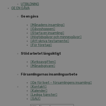
UTBILDNING
GE EN GÅVA
Ge en gåva
Månadens insamling
Gåvoshoppen
Starta en insamling
Högtidsgåvor och minnesgåvor
Att skriva testamente
För företag
Stöd arbetet långsiktigt
Kyrkoavgiften
Månadsgivare
Församlingarnas insamlingsarbete
Ge för livet – församlingens insamling
Kontakt
Kalender
Lediga tjänster
SAU