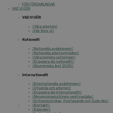
FÖR FÖRSAMLINGAR
VAD VI GÖR
VAD VI GÖR
Våra arbeten
Här finns vi
Nationellt
Nationella avdelningen
Nationella arbetsområden
Våra pionjära satsningar
Engagera dig nationellt
Ekumeniska året 2025
Internationellt
Internationella avdelningen
Utsända och arbeten
Engagera dig internationellt
Missionsinspiratörens verktygslåda
Entreprenörskap, företagande och Guds rike
Kontakt
Kalender