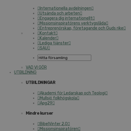
Internationella avdelningen
Utsända och arbeten
Engagera dig internationellt
Missionsinspiratörens verktygslåda
Entreprenörskap, företagande och Guds rike
Kontakt
Kalender
Lediga tjänster
SAU
VAD VI GÖR
UTBILDNING
UTBILDNINGAR
Akademi för Ledarskap och Teologi
Mullsjö folkhögskola
Apg29
Mindre kurser
BibelVinter 2.0
Missionsinspiratören