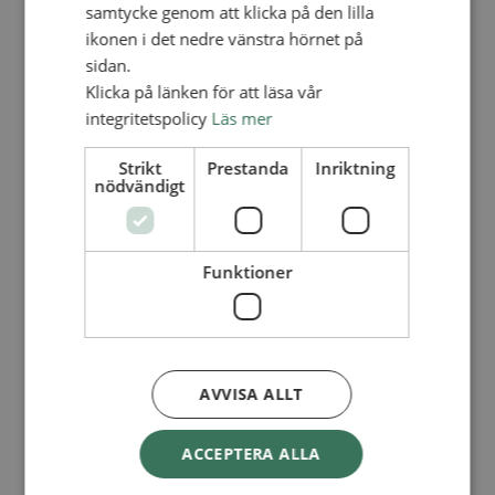
Lediga tjänster
samtycke genom att klicka på den lilla
SAU
ikonen i det nedre vänstra hörnet på
FÖR FÖRSAMLINGAR
sidan.
FÖRDJUPNING OCH UTVECKLING
Klicka på länken för att läsa vår
integritetspolicy
Läs mer
Missionella initiativ
Apollos – församlingsutveckling
Smågrupper
Strikt
Prestanda
Inriktning
Skapelse och miljö
nödvändigt
Gudstjänst
Vänförsamling
Integrationsarbete
För barns bästa – överallt
Funktioner
Missionsinspiratörens verktygslåda
PRAKTISKT
Materialbank
Redovisning och lönehantering
Kyrkoavgiften
AVVISA ALLT
LOGGA IN
ACCEPTERA ALLA
Dokumentbanken
Medlemsregister (NGOPRO)