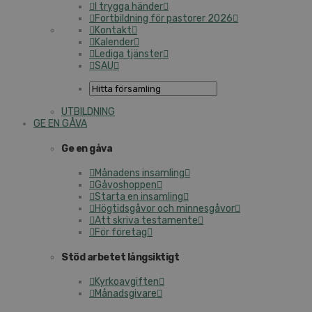
I trygga händer
Fortbildning för pastorer 2026
Kontakt
Kalender
Lediga tjänster
SAU
UTBILDNING
GE EN GÅVA
Ge en gåva
Månadens insamling
Gåvoshoppen
Starta en insamling
Högtidsgåvor och minnesgåvor
Att skriva testamente
För företag
Stöd arbetet långsiktigt
Kyrkoavgiften
Månadsgivare