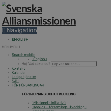
Navigation
ENGLISH
MENU
MENU
Search mobile
English
Hej! Vad söker du?
Kontakt
Kalender
Lediga tjänster
SAU
FÖR FÖRSAMLINGAR
FÖRDJUPNING OCH UTVECKLING
Missionella initiativ
Apollos – församlingsutveckling