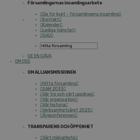
Församlingarnas insamlingsarbete
Ge för livet – församlingens insamling
Kontakt
Kalender
Lediga tjänster
SAU
GE EN GÅVA
OM OSS
OM ALLIANSMISSIONEN
Hitta församling
SAM 2033
Vår tro och vårt uppdrag
Vår organisation
Vår historia
Verksamhetsåret 2025
Årskonferensen
TRANSPARENS OCH ÖPPENHET
Vårt miljöarbete