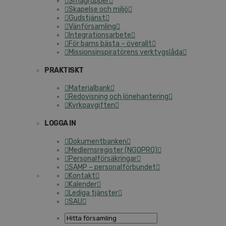
Smågrupper
Skapelse och miljö
Gudstjänst
Vänförsamling
Integrationsarbete
För barns bästa – överallt
Missionsinspiratörens verktygslåda
PRAKTISKT
Materialbank
Redovisning och lönehantering
Kyrkoavgiften
LOGGA IN
Dokumentbanken
Medlemsregister (NGOPRO)
Personalförsäkringar
SAMP – personalförbundet
Kontakt
Kalender
Lediga tjänster
SAU