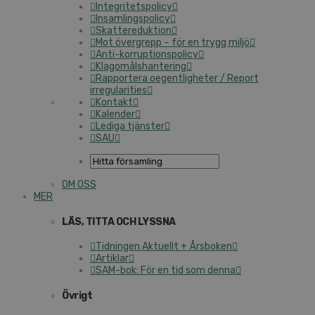
Integritetspolicy
Insamlingspolicy
Skattereduktion
Mot övergrepp – för en trygg miljö
Anti-korruptionspolicy
Klagomålshantering
Rapportera oegentligheter / Report
irregularities
Kontakt
Kalender
Lediga tjänster
SAU
OM OSS
MER
LÄS, TITTA OCH LYSSNA
Tidningen Aktuellt + Årsboken
Artiklar
SAM-bok: För en tid som denna
Övrigt