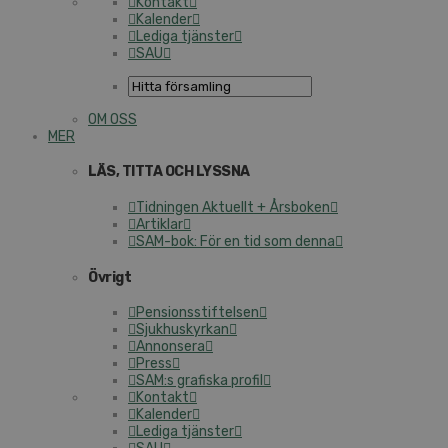
Kontakt
Kalender
Lediga tjänster
SAU
OM OSS
MER
LÄS, TITTA OCH LYSSNA
Tidningen Aktuellt + Årsboken
Artiklar
SAM-bok: För en tid som denna
Övrigt
Pensionsstiftelsen
Sjukhuskyrkan
Annonsera
Press
SAM:s grafiska profil
Kontakt
Kalender
Lediga tjänster