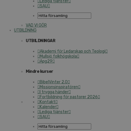
Lediga tjänster
SAU
VAD VI GÖR
UTBILDNING
UTBILDNINGAR
Akademi för Ledarskap och Teologi
Mullsjö folkhögskola
Apg29
Mindre kurser
BibelVinter 2.0
Missionsinspiratören
I trygga händer
Fortbildning för pastorer 2026
Kontakt
Kalender
Lediga tjänster
SAU