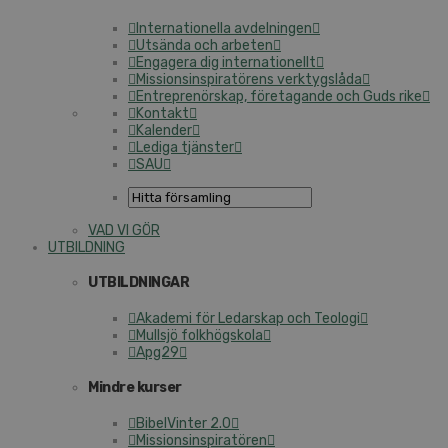
Internationella avdelningen
Utsända och arbeten
Engagera dig internationellt
Missionsinspiratörens verktygslåda
Entreprenörskap, företagande och Guds rike
Kontakt
Kalender
Lediga tjänster
SAU
VAD VI GÖR
UTBILDNING
UTBILDNINGAR
Akademi för Ledarskap och Teologi
Mullsjö folkhögskola
Apg29
Mindre kurser
BibelVinter 2.0
Missionsinspiratören