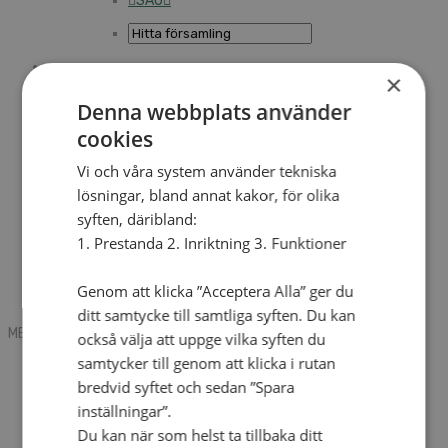
SAU
×
Sök
Denna webbplats använder
cookies
Mobile box
Kontakt
Vi och våra system använder tekniska
Tidning
lösningar, bland annat kakor, för olika
Annonsera
syften, däribland:
Hitta församling
Press
1. Prestanda 2. Inriktning 3. Funktioner
SAU
Kalender
Lediga tjänster
Genom att klicka ”Acceptera Alla” ger du
Sommargårdar
ditt samtycke till samtliga syften. Du kan
MENU
MENU
också välja att uppge vilka syften du
samtycker till genom att klicka i rutan
Search mobile
English
bredvid syftet och sedan ”Spara
Hej! Vad söker du?
inställningar”.
Kontakt
Du kan när som helst ta tillbaka ditt
Kalender