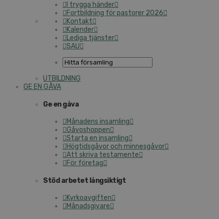
I trygga händer
Fortbildning för pastorer 2026
Kontakt
Kalender
Lediga tjänster
SAU
UTBILDNING
GE EN GÅVA
Ge en gåva
Månadens insamling
Gåvoshoppen
Starta en insamling
Högtidsgåvor och minnesgåvor
Att skriva testamente
För företag
Stöd arbetet långsiktigt
Kyrkoavgiften
Månadsgivare