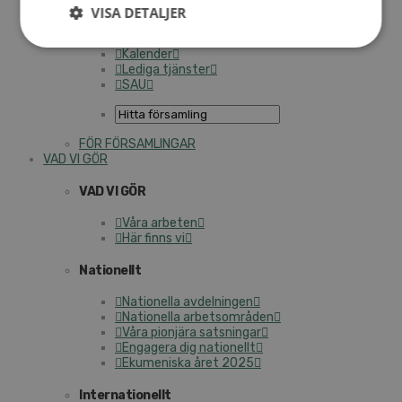
Personalförsäkringar
VISA DETALJER
SAMP – personalförbundet
Kontakt
Kalender
Lediga tjänster
SAU
FÖR FÖRSAMLINGAR
VAD VI GÖR
VAD VI GÖR
Våra arbeten
Här finns vi
Nationellt
Nationella avdelningen
Nationella arbetsområden
Våra pionjära satsningar
Engagera dig nationellt
Ekumeniska året 2025
Internationellt