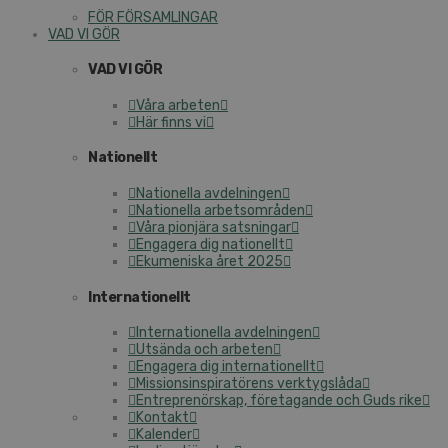
FÖR FÖRSAMLINGAR
VAD VI GÖR
VAD VI GÖR
Våra arbeten
Här finns vi
Nationellt
Nationella avdelningen
Nationella arbetsområden
Våra pionjära satsningar
Engagera dig nationellt
Ekumeniska året 2025
Internationellt
Internationella avdelningen
Utsända och arbeten
Engagera dig internationellt
Missionsinspiratörens verktygslåda
Entreprenörskap, företagande och Guds rike
Kontakt
Kalender