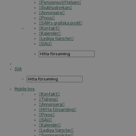
Pensionsstiftelsen
Sjukhuskyrkan
Annonsera
Press
SAM:s grafiska profil
Kontakt
Kalender
Lediga tjänster
SAU
Sök
Mobile box
Kontakt
Tidning
Annonsera
Hitta församling
Press
SAU
Kalender
Lediga tjänster
Sommargårdar