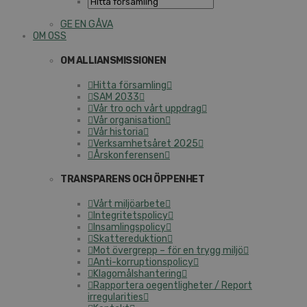
GE EN GÅVA
OM OSS
OM ALLIANSMISSIONEN
Hitta församling
SAM 2033
Vår tro och vårt uppdrag
Vår organisation
Vår historia
Verksamhetsåret 2025
Årskonferensen
TRANSPARENS OCH ÖPPENHET
Vårt miljöarbete
Integritetspolicy
Insamlingspolicy
Skattereduktion
Mot övergrepp – för en trygg miljö
Anti-korruptionspolicy
Klagomålshantering
Rapportera oegentligheter / Report
irregularities