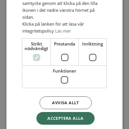
Lediga tjänster
samtycke genom att klicka på den lilla
SAU
ikonen i det nedre vänstra hörnet på
FÖR FÖRSAMLINGAR
sidan.
FÖRDJUPNING OCH UTVECKLING
Klicka på länken för att läsa vår
integritetspolicy
Läs mer
Missionella initiativ
Apollos – församlingsutveckling
Smågrupper
Strikt
Prestanda
Inriktning
Skapelse och miljö
nödvändigt
Gudstjänst
Vänförsamling
Integrationsarbete
För barns bästa – överallt
Funktioner
Missionsinspiratörens verktygslåda
PRAKTISKT
Materialbank
Redovisning och lönehantering
Kyrkoavgiften
AVVISA ALLT
LOGGA IN
ACCEPTERA ALLA
Dokumentbanken
Medlemsregister (NGOPRO)