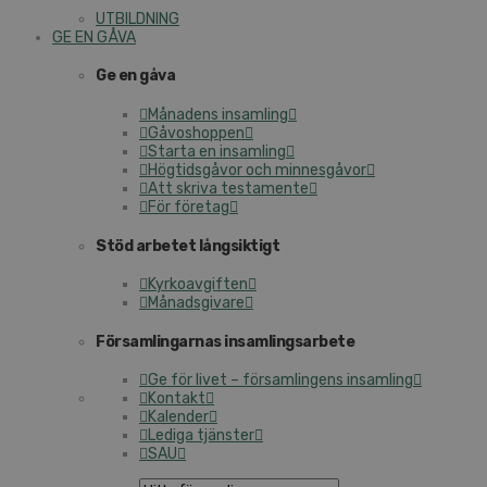
UTBILDNING
GE EN GÅVA
Ge en gåva
Månadens insamling
Gåvoshoppen
Starta en insamling
Högtidsgåvor och minnesgåvor
Att skriva testamente
För företag
Stöd arbetet långsiktigt
Kyrkoavgiften
Månadsgivare
Församlingarnas insamlingsarbete
Ge för livet – församlingens insamling
Kontakt
Kalender
Lediga tjänster
SAU