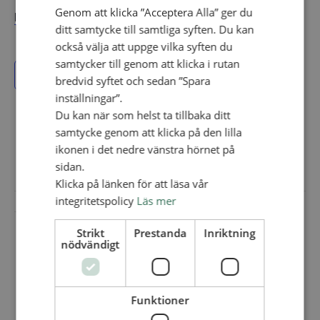
Genom att klicka ”Acceptera Alla” ger du
Mer information och anmälan
ditt samtycke till samtliga syften. Du kan
också välja att uppge vilka syften du
samtycker till genom att klicka i rutan
Lägg till i kalender
bredvid syftet och sedan ”Spara
inställningar”.
Du kan när som helst ta tillbaka ditt
samtycke genom att klicka på den lilla
Adress:
ikonen i det nedre vänstra hörnet på
Kyrkvägen 6
sidan.
Bottnaryd
+ Google Map
Klicka på länken för att läsa vår
integritetspolicy
Läs mer
Strikt
Prestanda
Inriktning
nödvändigt
Funktioner