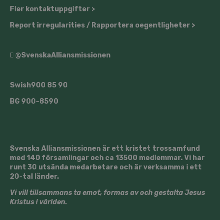
Fler kontaktuppgifter >
Report irregularities / Rapportera oegentligheter >
@SvenskaAlliansmissionen
Swish
900 85 90
BG
900-8590
Svenska Alliansmissionen är ett kristet trossamfund
med 140 församlingar och ca 13500 medlemmar. Vi har
runt 30 utsända medarbetare och är verksamma i ett
20-tal länder.
Vi vill tillsammans ta emot, formas av och gestalta Jesus
Kristus i världen.