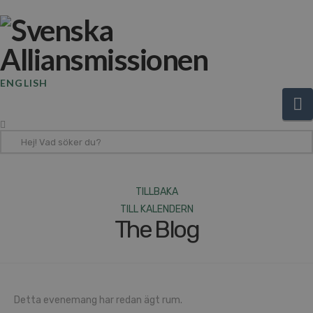
ENGLISH
N
Hej!
Vad
söker
du?
TILLBAKA
TILL KALENDERN
The Blog
Detta evenemang har redan ägt rum.