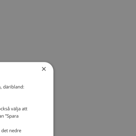
×
, däribland:
ckså välja att
dan ”Spara
i det nedre