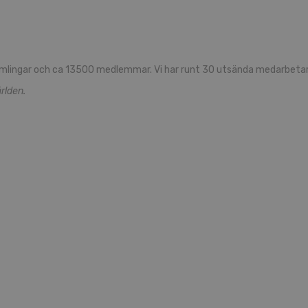
mlingar och ca 13500 medlemmar. Vi har runt 30 utsända medarbetare
rlden.