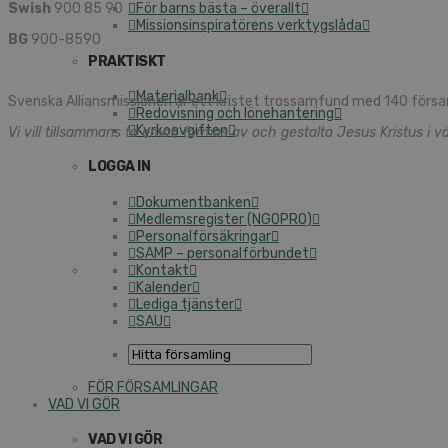
Swish
900 85 90
För barns bästa – överallt
Missionsinspiratörens verktygslåda
BG
900-8590
PRAKTISKT
Materialbank
Svenska Alliansmissionen är ett kristet trossamfund med 140 försa
Redovisning och lönehantering
Kyrkoavgiften
Vi vill tillsammans ta emot, formas av och gestalta Jesus Kristus i vä
LOGGA IN
Dokumentbanken
Medlemsregister (NGOPRO)
Personalförsäkringar
SAMP – personalförbundet
Kontakt
Kalender
Lediga tjänster
SAU
FÖR FÖRSAMLINGAR
VAD VI GÖR
VAD VI GÖR