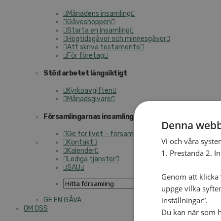
Månadens insamling
Gåvoshoppen
Starta en insamling
Högtidsgåvor och minnesgåvor
Att skriva testamente
För företag
Stöd arbetet långsiktigt
Kyrkoavgiften
Månadsgivare
Församlingarnas insamlingsarbete
Denna webb
Ge för livet – församlingens insamling
Vi och våra syste
Kontakt
Kalender
1. Prestanda 2. I
Lediga tjänster
SAU
Genom att klicka ”
uppge vilka syfte
inställningar”.
GE EN GÅVA
OM OSS
Du kan när som he