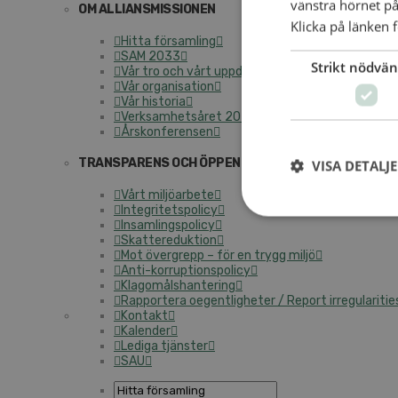
vänstra hörnet på
OM ALLIANSMISSIONEN
Klicka på länken f
Hitta församling
SAM 2033
Strikt nödvän
Vår tro och vårt uppdrag
Vår organisation
Vår historia
Verksamhetsåret 2025
Årskonferensen
TRANSPARENS OCH ÖPPENHET
VISA DETALJ
Vårt miljöarbete
Integritetspolicy
Insamlingspolicy
Skattereduktion
Mot övergrepp – för en trygg miljö
Anti-korruptionspolicy
Klagomålshantering
Rapportera oegentligheter / Report irregularitie
Kontakt
Kalender
Lediga tjänster
SAU