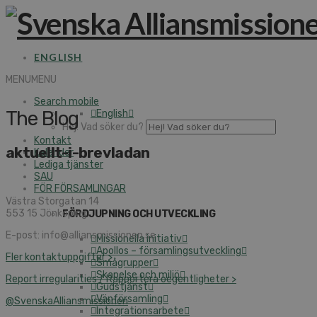
ENGLISH
MENU
MENU
Search mobile
The Blog
English
Hej! Vad söker du?
Kontakt
aktuellt-i-brevladan
Kalender
Lediga tjänster
SAU
FÖR FÖRSAMLINGAR
Västra Storgatan 14
553 15 Jönköping
FÖRDJUPNING OCH UTVECKLING
E-post: info@alliansmissionen.se
Missionella initiativ
Apollos – församlingsutveckling
Fler kontaktuppgifter >
Smågrupper
Skapelse och miljö
Report irregularities / Rapportera oegentligheter >
Gudstjänst
Vänförsamling
@SvenskaAlliansmissionen
Integrationsarbete