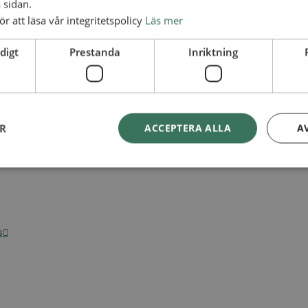
 sidan.
ör att läsa vår integritetspolicy
Läs mer
digt
Prestanda
Inriktning
ER
ACCEPTERA ALLA
A
s