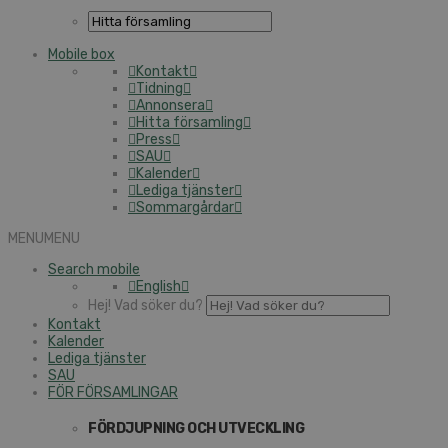
Mobile box
Kontakt
Tidning
Annonsera
Hitta församling
Press
SAU
Kalender
Lediga tjänster
Sommargårdar
MENU
MENU
Search mobile
English
Hej! Vad söker du?
Kontakt
Kalender
Lediga tjänster
SAU
FÖR FÖRSAMLINGAR
FÖRDJUPNING OCH UTVECKLING