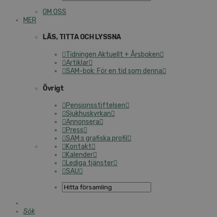
OM OSS
MER
LÄS, TITTA OCH LYSSNA
Tidningen Aktuellt + Årsboken
Artiklar
SAM-bok: För en tid som denna
Övrigt
Pensionsstiftelsen
Sjukhuskyrkan
Annonsera
Press
SAM:s grafiska profil
Kontakt
Kalender
Lediga tjänster
SAU
Sök