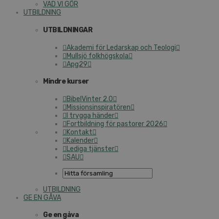
VAD VI GÖR
UTBILDNING
UTBILDNINGAR
Akademi för Ledarskap och Teologi
Mullsjö folkhögskola
Apg29
Mindre kurser
BibelVinter 2.0
Missionsinspiratören
I trygga händer
Fortbildning för pastorer 2026
Kontakt
Kalender
Lediga tjänster
SAU
UTBILDNING
GE EN GÅVA
Ge en gåva