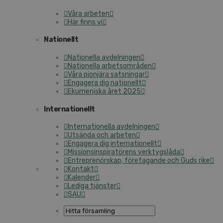
Våra arbeten
Här finns vi
Nationellt
Nationella avdelningen
Nationella arbetsområden
Våra pionjära satsningar
Engagera dig nationellt
Ekumeniska året 2025
Internationellt
Internationella avdelningen
Utsända och arbeten
Engagera dig internationellt
Missionsinspiratörens verktygslåda
Entreprenörskap, företagande och Guds rike
Kontakt
Kalender
Lediga tjänster
SAU