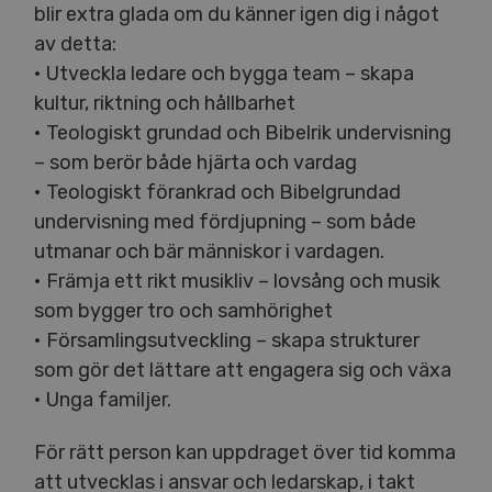
blir extra glada om du känner igen dig i något
av detta:
• Utveckla ledare och bygga team – skapa
kultur, riktning och hållbarhet
• Teologiskt grundad och Bibelrik undervisning
– som berör både hjärta och vardag
• Teologiskt förankrad och Bibelgrundad
undervisning med fördjupning – som både
utmanar och bär människor i vardagen.
• Främja ett rikt musikliv – lovsång och musik
som bygger tro och samhörighet
• För­sam­lings­ut­veck­ling – skapa strukturer
som gör det lättare att engagera sig och växa
• Unga familjer.
För rätt person kan uppdraget över tid komma
att utvecklas i ansvar och ledarskap, i takt