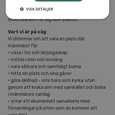
finns även ett församlingsråd med fokus på
VISA DETALJER
teologi och församlingens böneliv – en
stödfunktion för dig som pastor.
Vart vi är på väg
Vi drömmer om att vara en plats där
människor får:
• växa i tro och lärjungaskap
• mötas i bön och lovsång
• vara sårbara och samtidigt burna
• hitta sin plats och sina gåvor
• göra skillnad – inte bara som kyrka, utan
genom att kroka arm med samhället och bidra
i människors vardag
• vi har ett ekumeniskt samarbete med
församlingar på orten som du kommer att