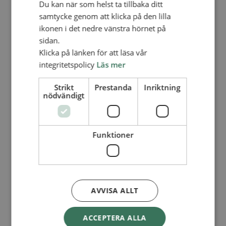
Du kan när som helst ta tillbaka ditt
finns på plats och där vi vill bygga vidare
samtycke genom att klicka på den lilla
tillsammans.
ikonen i det nedre vänstra hörnet på
I teamet idag finns:
sidan.
• Pastor och för­sam­lings­fö­re­stån­da­re.
Klicka på länken för att läsa vår
Arbetsleder våra medarbetare
integritetspolicy
Läs mer
• Pastor med hjärta för mission och särskilt
Strikt
Prestanda
Inriktning
fokus på den äldre generationen
nödvändigt
• Två ungdomsledare
• Administratör
• Koordinator och familjepedagog
Funktioner
• Förskolan Regnbågen, som drivs i kyrkans
regi och leds av vår rektor.
Församlingens styrelse består av personer
AVVISA ALLT
med erfarenhet från både offentlig och privat
sektor, och vi arbetar nära varandra i
ACCEPTERA ALLA
strategiska frågor. Tillsammans med styrelsen