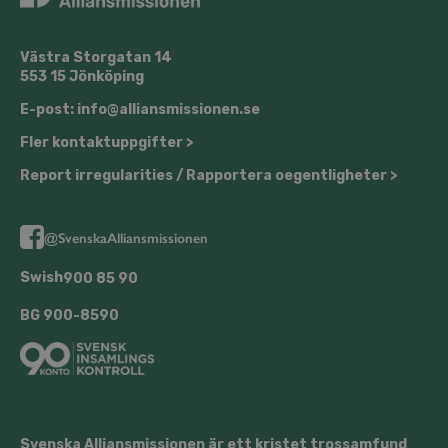
Västra Storgatan 14
553 15 Jönköping
E-post: info@​alliansmissionen.​se
Fler kontaktuppgifter >
Report irregularities / Rapportera oegentligheter >
@SvenskaAl­li­ans­mis­sio­nen
Swish
900 85 90
BG
900-8590
Svenska Alliansmissionen är ett kristet trossamfund