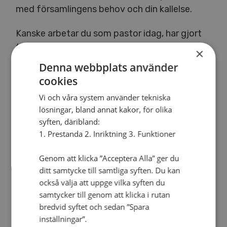
med församlingens behov och din kallelse.
Kanske arbetar du som pastor idag, har gjort
tidigare och känner en kallelse och längtan
×
tillbaka i tjänst. Oavsett ditt sammanhang
Denna webbplats använder
idag tror vi att Gud förberett dig för detta
cookies
uppdrag med de tidigare sammanhang du
Vi och våra system använder tekniska
varit och verkat i.
lösningar, bland annat kakor, för olika
syften, däribland:
Vår församling och vårt team
1. Prestanda 2. Inriktning 3. Funktioner
Bankeryds Missionsförsamling är en
församling inom Svenska Alliansmissionen
Genom att klicka ”Acceptera Alla” ger du
med närmare 650 medlemmar. En
ditt samtycke till samtliga syften. Du kan
generationsbred församling i Bankeryd på 10
också välja att uppge vilka syften du
000 invånare strax utanför Jönköping. Läs
samtycker till genom att klicka i rutan
bredvid syftet och sedan ”Spara
mer om oss på mission.​se Du kommer in i ett
inställningar”.
sammanhang där mycket av struktur redan