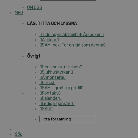
OM OSS
MER
LÄS, TITTA OCH LYSSNA
Tidningen Aktuellt + Årsboken
Artiklar
SAM-bok: För en tid som denna
Övrigt
Pensionsstiftelsen
Sjukhuskyrkan
Annonsera
Press
SAM:s grafiska profil
Kontakt
Kalender
Lediga tjänster
SAU
Sök