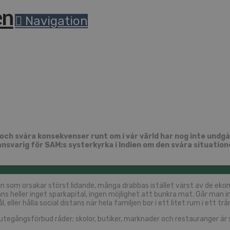
Navigation
och svåra konsekvenser runt om i vår värld har nog inte undg
ansvarig för SAM:s systerkyrka i Indien om den svåra situatio
demin som orsakar störst lidande, många drabbas istället värst av de 
s heller inget sparkapital, ingen möjlighet att bunkra mat. Går man inte
eller hålla social distans när hela familjen bor i ett litet rum i ett 
 utegångsförbud råder; skolor, butiker, marknader och restauranger ä