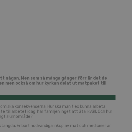
ått någon. Men som så många gånger förr är det de
nen men också om hur kyrkan delat ut matpaket till
ekonomiska konsekvenserna. Hur ska man t ex kunna arbeta
 till arbetet idag, har familjen inget att äta ikväll. Och hur
trångt slumområde?
r stängda. Enbart nödvändiga inköp av mat och mediciner är