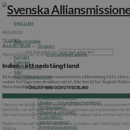
ENGLISH
MENU
MENU
TILLBAKA
Search mobile
ALLA ARTIKLAR
English
Hej! Vad söker du?
Marita Good
4 juni 2020
Internationellt arbete
Kontakt
Kalender
Indien – ett nedstängt land
Lediga tjänster
SAU
Att situationen kring coronavirusets utbredning fått stora 
FÖR FÖRSAMLINGAR
redan fattiga som drabbas värst. Här berättar Rajesh Valvi 
flera hundra familjer.
FÖRDJUPNING OCH UTVECKLING
Missionella initiativ
Apollos – församlingsutveckling
I flera av de länder där SAM arbetar, är det inte i första hand pan
Smågrupper
hemifrån, när ens arbete är att sälja grönsaker på marknaden. Här finn
Skapelse och miljö
ska man kunna sköta sin hygien, när man saknar både vatten och tvål, 
Gudstjänst
Vänförsamling
Sedan mitten av mars har stora delar av Indien varit nedstängt och
Integrationsarbete
tillåtna.