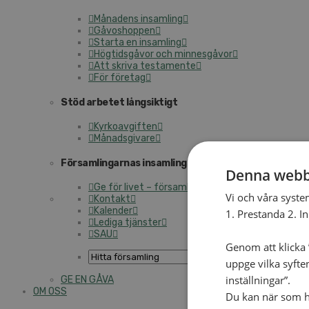
Månadens insamling
Gåvoshoppen
Starta en insamling
Högtidsgåvor och minnesgåvor
Att skriva testamente
För företag
Stöd arbetet långsiktigt
Kyrkoavgiften
Månadsgivare
Församlingarnas insamlingsarbete
Denna webb
Ge för livet – församlingens insamling
Vi och våra syste
Kontakt
Kalender
1. Prestanda 2. I
Lediga tjänster
SAU
Genom att klicka ”
uppge vilka syfte
inställningar”.
GE EN GÅVA
OM OSS
Du kan när som he