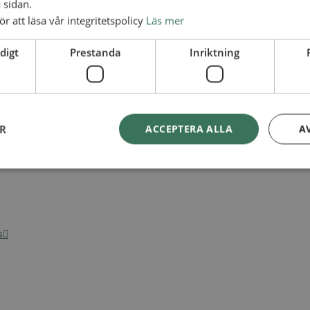
 sidan.
ör att läsa vår integritetspolicy
Läs mer
digt
Prestanda
Inriktning
ER
ACCEPTERA ALLA
A
s