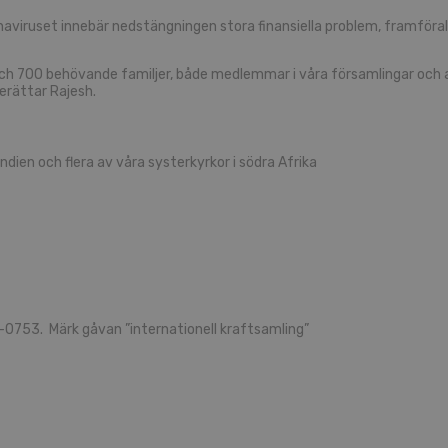
naviruset innebär nedstängningen stora finansiella problem, framföral
 och 700 behövande familjer, både medlemmar i våra församlingar och an
berättar Rajesh.
Indien och flera av våra systerkyrkor i södra Afrika
0-0753. Märk gåvan ”internationell kraftsamling”