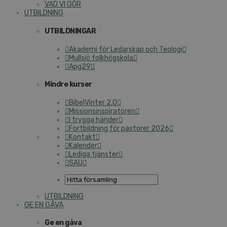
VAD VI GÖR
UTBILDNING
UTBILDNINGAR
Akademi för Ledarskap och Teologi
Mullsjö folkhögskola
Apg29
Mindre kurser
BibelVinter 2.0
Missionsinspiratören
I trygga händer
Fortbildning för pastorer 2026
Kontakt
Kalender
Lediga tjänster
SAU
UTBILDNING
GE EN GÅVA
Ge en gåva