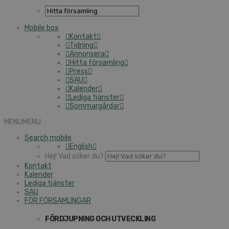
Mobile box
Kontakt
Tidning
Annonsera
Hitta församling
Press
SAU
Kalender
Lediga tjänster
Sommargårdar
MENU
MENU
Search mobile
English
Hej! Vad söker du?
Kontakt
Kalender
Lediga tjänster
SAU
FÖR FÖRSAMLINGAR
FÖRDJUPNING OCH UTVECKLING