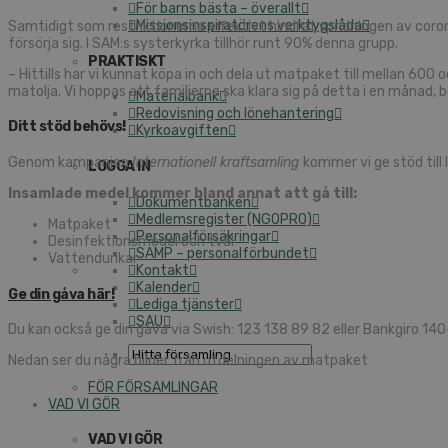
För barns bästa – överallt
Missionsinspiratörens verktygslåda
Samtidigt som restriktionerna effektivt hindrat spridningen av coro
försörja sig. I SAM:s systerkyrka tillhör runt 90% denna grupp.
PRAKTISKT
– Hittills har vi kunnat köpa in och dela ut matpaket till mellan 600
matolja. Vi hoppas att familjerna ska klara sig på detta i en månad, 
Materialbank
Redovisning och lönehantering
Ditt stöd behövs!
Kyrkoavgiften
Genom kampanjen
Internationell kraftsamling
kommer vi ge stöd till 
LOGGA IN
Insamlade medel kommer bland annat att gå till:
Dokumentbanken
Medlemsregister (NGOPRO)
Matpaket
Personalförsäkringar
Desinfektionsmedel och tvål
SAMP – personalförbundet
Vattendunkar
Kontakt
Kalender
Ge din gåva här!
Lediga tjänster
SAU
Du kan också ge din gåva via Swish: 123 138 89 82 eller Bankgiro 14
Nedan ser du några bilder från utdelningen av matpaket
FÖR FÖRSAMLINGAR
VAD VI GÖR
VAD VI GÖR