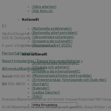
Våra arbeten
Här finns vi
Nationellt
1
2
Nationella avdelningen
Nationella arbetsområden
Västra Storgatan 14
Våra pionjära satsningar
553 15 Jönköping
Engagera dig nationellt
Ekumeniska året 2025
E-post: info@alliansmissionen.se
Fler kontaktuppgifter >
Internationellt
Report irregularities / Rapportera oegentligheter >
Internationella avdelningen
Utsända och arbeten
@SvenskaAlliansmissionen
Engagera dig internationellt
Missionsinspiratörens verktygslåda
Swish
900 85 90
Entreprenörskap, företagande och Guds rike
BG
900-8590
Kontakt
Kalender
Lediga tjänster
SAU
Svenska Alliansmissionen är ett kristet trossamfund med 140 försa
Vi vill tillsammans ta emot, formas av och gestalta Jesus Kristus i vä