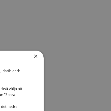
×
, däribland:
ckså välja att
dan ”Spara
i det nedre