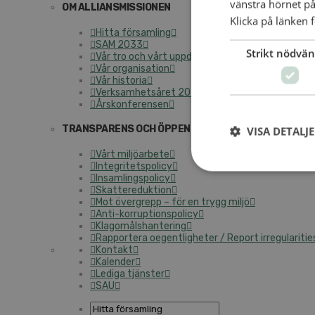
vänstra hörnet på
OM ALLIANSMISSIONEN
Klicka på länken f
Hitta församling
SAM 2033
Strikt nödvän
Vår tro och vårt uppdrag
Vår organisation
Vår historia
Verksamhetsåret 2025
Årskonferensen
TRANSPARENS OCH ÖPPENHET
VISA DETALJ
Vårt miljöarbete
Integritetspolicy
Insamlingspolicy
Skattereduktion
Mot övergrepp – för en trygg miljö
Anti-korruptionspolicy
Klagomålshantering
Rapportera oegentligheter / Report irregularitie
Kontakt
Kalender
Lediga tjänster
SAU