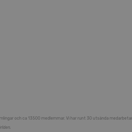
mlingar och ca 13500 medlemmar. Vi har runt 30 utsända medarbetare
rlden.