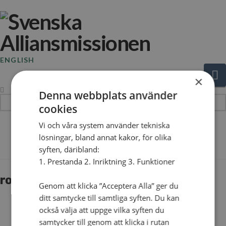
ENGLISH
N
×
Denna webbplats använder
Hej!
cookies
Vad
Vi och våra system använder tekniska
söker
The Blog
lösningar, bland annat kakor, för olika
du?
syften, däribland:
1. Prestanda 2. Inriktning 3. Funktioner
rostedals_1
Genom att klicka ”Acceptera Alla” ger du
ditt samtycke till samtliga syften. Du kan
också välja att uppge vilka syften du
samtycker till genom att klicka i rutan