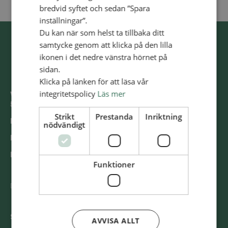
bredvid syftet och sedan ”Spara
inställningar”.
Du kan när som helst ta tillbaka ditt
samtycke genom att klicka på den lilla
ikonen i det nedre vänstra hörnet på
sidan.
Klicka på länken för att läsa vår
integritetspolicy
Läs mer
Västra Storgatan 14
553 15 Jönköping
Strikt
Prestanda
Inriktning
E-post: info@alliansmissionen.se
nödvändigt
Fler kontaktuppgifter >
Report irregularities / Rapportera oegentligheter >
Funktioner
@SvenskaAlliansmissionen
Swish
900 85 90
AVVISA ALLT