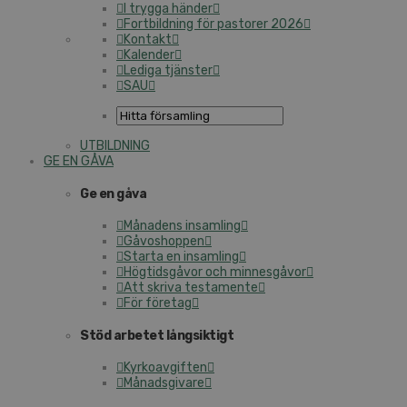
I trygga händer
Fortbildning för pastorer 2026
Kontakt
Kalender
Lediga tjänster
SAU
UTBILDNING
GE EN GÅVA
Ge en gåva
Månadens insamling
Gåvoshoppen
Starta en insamling
Högtidsgåvor och minnesgåvor
Att skriva testamente
För företag
Stöd arbetet långsiktigt
Kyrkoavgiften
Månadsgivare