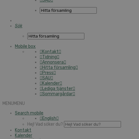
SAU
Sök
Mobile box
Kontakt
Tidning
Annonsera
Hitta församling
Press
SAU
Kalender
Lediga tjänster
Sommargårdar
MENU
MENU
Search mobile
English
Hej! Vad söker du?
Kontakt
Kalender