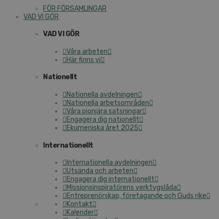
FÖR FÖRSAMLINGAR
VAD VI GÖR
VAD VI GÖR
Våra arbeten
Här finns vi
Nationellt
Nationella avdelningen
Nationella arbetsområden
Våra pionjära satsningar
Engagera dig nationellt
Ekumeniska året 2025
Internationellt
Internationella avdelningen
Utsända och arbeten
Engagera dig internationellt
Missionsinspiratörens verktygslåda
Entreprenörskap, företagande och Guds rike
Kontakt
Kalender