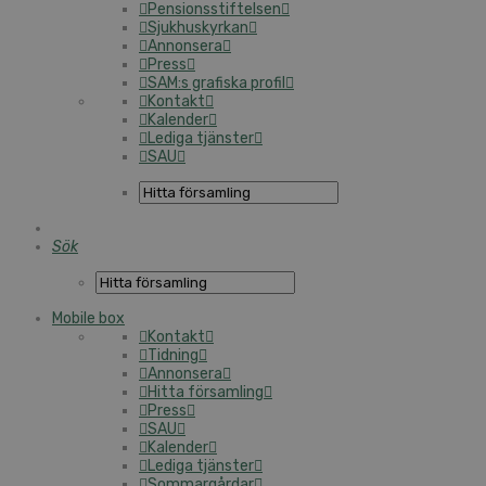
Pensionsstiftelsen
Sjukhuskyrkan
Annonsera
Press
SAM:s grafiska profil
Kontakt
Kalender
Lediga tjänster
SAU
Sök
Mobile box
Kontakt
Tidning
Annonsera
Hitta församling
Press
SAU
Kalender
Lediga tjänster
Sommargårdar