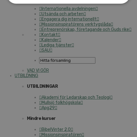
Internationella avdelningen
Utsända och arbeten
Engagera dig internationellt
Missionsinspiratörens verktygslåda
Entreprenörskap, företagande och Guds rike
Kontakt
Kalender
Lediga tjänster
SAU
VAD VI GÖR
UTBILDNING
UTBILDNINGAR
Akademi för Ledarskap och Teologi
Mullsjö folkhögskola
Apg29
Mindre kurser
BibelVinter 2.0
Missionsinspiratören