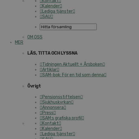
Kontakt
Kalender
Lediga tjänster
SAU
OM OSS
MER
LÄS, TITTA OCH LYSSNA
Tidningen Aktuellt + Årsboken
Artiklar
SAM-bok: För en tid som denna
Övrigt
Pensionsstiftelsen
Sjukhuskyrkan
Annonsera
Press
SAM:s grafiska profil
Kontakt
Kalender
Lediga tjänster