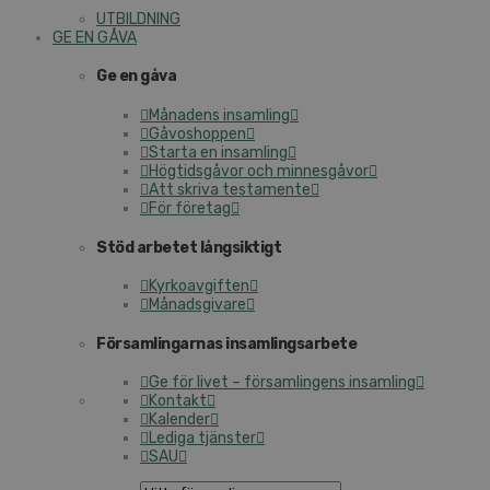
UTBILDNING
GE EN GÅVA
Ge en gåva
Månadens insamling
Gåvoshoppen
Starta en insamling
Högtidsgåvor och minnesgåvor
Att skriva testamente
För företag
Stöd arbetet långsiktigt
Kyrkoavgiften
Månadsgivare
Församlingarnas insamlingsarbete
Ge för livet – församlingens insamling
Kontakt
Kalender
Lediga tjänster
SAU