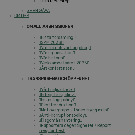
GE EN GÅVA
OM OSS
OM ALLIANSMISSIONEN
Hitta församling
SAM 2033
Vår tro och vårt uppdrag
Vår organisation
Vår historia
Verksamhetsåret 2025
Årskonferensen
TRANSPARENS OCH ÖPPENHET
Vårt miljöarbete
Integritetspolicy
Insamlingspolicy
Skattereduktion
Mot övergrepp – för en trygg miljö
Anti-korruptionspolicy
Klagomålshantering
Rapportera oegentligheter / Report
irregularities