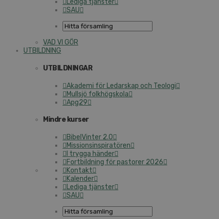
Lediga tjänster
SAU
VAD VI GÖR
UTBILDNING
UTBILDNINGAR
Akademi för Ledarskap och Teologi
Mullsjö folkhögskola
Apg29
Mindre kurser
BibelVinter 2.0
Missionsinspiratören
I trygga händer
Fortbildning för pastorer 2026
Kontakt
Kalender
Lediga tjänster
SAU