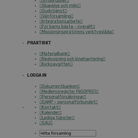
Smågrupper
Skapelse och miljö
Gudstjänst
Vänförsamling
Integrationsarbete
För barns bästa – överallt
Missionsinspiratörens verktygslåda
PRAKTISKT
Materialbank
Redovisning och lönehantering
Kyrkoavgiften
LOGGA IN
Dokumentbanken
Medlemsregister (NGOPRO)
Personalförsäkringar
SAMP – personalförbundet
Kontakt
Kalender
Lediga tjänster
SAU