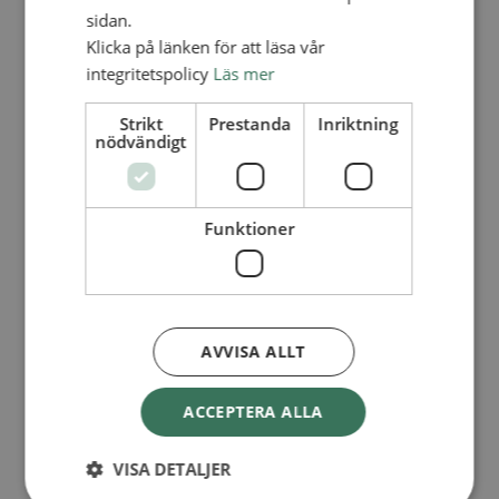
Personalförsäkringar
sidan.
SAMP – personalförbundet
Klicka på länken för att läsa vår
Kontakt
Kalender
integritetspolicy
Läs mer
Lediga tjänster
SAU
Strikt
Prestanda
Inriktning
nödvändigt
FÖR FÖRSAMLINGAR
VAD VI GÖR
Funktioner
VAD VI GÖR
Våra arbeten
Här finns vi
Nationellt
AVVISA ALLT
Nationella avdelningen
Nationella arbetsområden
ACCEPTERA ALLA
Våra pionjära satsningar
Engagera dig nationellt
Ekumeniska året 2025
VISA DETALJER
Internationellt