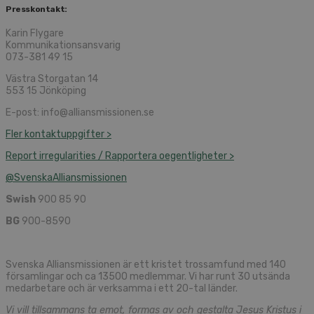
Presskontakt:
Karin Flygare
Kommunikationsansvarig
073-381 49 15
Västra Storgatan 14
553 15 Jönköping
E-post: info@alliansmissionen.se
Fler kontaktuppgifter >
Report irregularities / Rapportera oegentligheter >
@SvenskaAlliansmissionen
Swish
900 85 90
BG
900-8590
Svenska Alliansmissionen är ett kristet trossamfund med 140
församlingar och ca 13500 medlemmar. Vi har runt 30 utsända
medarbetare och är verksamma i ett 20-tal länder.
Vi vill tillsammans ta emot, formas av och gestalta Jesus Kristus i