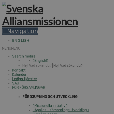
Navigation
ENGLISH
MENU
MENU
Search mobile
English
Hej! Vad söker du?
Kontakt
Kalender
Lediga tjänster
SAU
FÖR FÖRSAMLINGAR
FÖRDJUPNING OCH UTVECKLING
Missionella initiativ
Apollos – församlingsutveckling