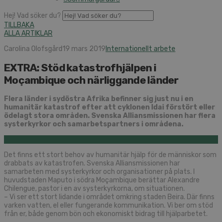
Hej! Vad söker du?
TILLBAKA
ALLA ARTIKLAR
Carolina Olofsgård
19 mars 2019
Internationellt arbete
EXTRA: Stöd katastrofhjälpen i
Moçambique och närliggande länder
Flera länder i sydöstra Afrika befinner sig just nu i en
humanitär katastrof efter att cyklonen Idai förstört eller
ödelagt stora områden. Svenska Alliansmissionen har flera
systerkyrkor och samarbetspartners i områdena.
Det finns ett stort behov av humanitär hjälp för de människor som
drabbats av katastrofen. Svenska Alliansmissionen har
samarbeten med systerkyrkor och organisationer på plats. I
huvudstaden Maputo i södra Moçambique berättar Alexandre
Chilengue, pastor i en av systerkyrkorna, om situationen.
– Vi ser ett stort lidande i området omkring staden Beira. Där finns
varken vatten, el eller fungerande kommunikation. Vi ber om stöd
från er, både genom bön och ekonomiskt bidrag till hjälparbetet.