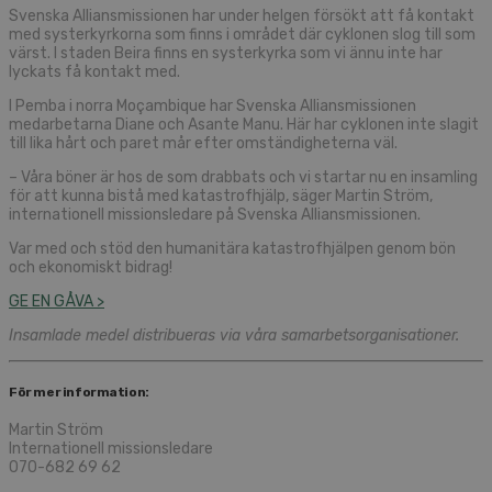
Svenska Alliansmissionen har under helgen försökt att få kontakt
med systerkyrkorna som finns i området där cyklonen slog till som
värst. I staden Beira finns en systerkyrka som vi ännu inte har
lyckats få kontakt med.
I Pemba i norra Moçambique har Svenska Alliansmissionen
medarbetarna Diane och Asante Manu. Här har cyklonen inte slagit
till lika hårt och paret mår efter omständigheterna väl.
– Våra böner är hos de som drabbats och vi startar nu en insamling
för att kunna bistå med katastrofhjälp, säger Martin Ström,
internationell missionsledare på Svenska Alliansmissionen.
Var med och stöd den humanitära katastrofhjälpen genom bön
och ekonomiskt bidrag!
GE EN GÅVA >
Insamlade medel distribueras via våra samarbetsorganisationer.
För mer information:
Martin Ström
Internationell missionsledare
070-682 69 62