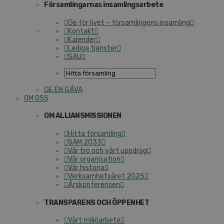
Församlingarnas insamlingsarbete
Ge för livet – församlingens insamling
Kontakt
Kalender
Lediga tjänster
SAU
GE EN GÅVA
OM OSS
OM ALLIANSMISSIONEN
Hitta församling
SAM 2033
Vår tro och vårt uppdrag
Vår organisation
Vår historia
Verksamhetsåret 2025
Årskonferensen
TRANSPARENS OCH ÖPPENHET
Vårt miljöarbete