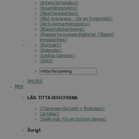
Integritetspolicy
Insamlingspolicy
Skattereduktion
Mot övergrepp – för en trygg miljö
Anti-korruptionspolicy
Klagomålshantering
Rapportera oegentligheter / Report
irregularities
Kontakt
Kalender
Lediga tjänster
SAU
OM OSS
MER
LÄS, TITTA OCH LYSSNA
Tidningen Aktuellt + Årsboken
Artiklar
SAM-bok: För en tid som denna
Övrigt