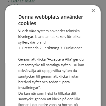
Lediga tjänster
SAU
×
FÖR FÖRSAMLINGAR
Denna webbplats använder
FÖRDJUPNING OCH UTVECKLING
cookies
Missionella initiativ
Apollos – församlingsutveckling
Vi och våra system använder tekniska
Smågrupper
lösningar, bland annat kakor, för olika
Skapelse och miljö
syften, däribland:
Gudstjänst
Vänförsamling
1. Prestanda 2. Inriktning 3. Funktioner
Integrationsarbete
För barns bästa – överallt
Missionsinspiratörens verktygslåda
Genom att klicka ”Acceptera Alla” ger du
ditt samtycke till samtliga syften. Du kan
PRAKTISKT
också välja att uppge vilka syften du
Materialbank
samtycker till genom att klicka i rutan
Redovisning och lönehantering
bredvid syftet och sedan ”Spara
Kyrkoavgiften
inställningar”.
LOGGA IN
Du kan när som helst ta tillbaka ditt
samtycke genom att klicka på den lilla
Dokumentbanken
Medlemsregister (NGOPRO)
ikonen i det nedre vänstra hörnet på