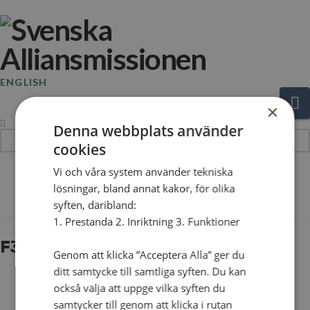
ENGLISH
N
×
Denna webbplats använder
Hej!
cookies
Vad
Vi och våra system använder tekniska
söker
The Blog
lösningar, bland annat kakor, för olika
du?
syften, däribland:
1. Prestanda 2. Inriktning 3. Funktioner
F30B6285
Genom att klicka ”Acceptera Alla” ger du
ditt samtycke till samtliga syften. Du kan
också välja att uppge vilka syften du
samtycker till genom att klicka i rutan