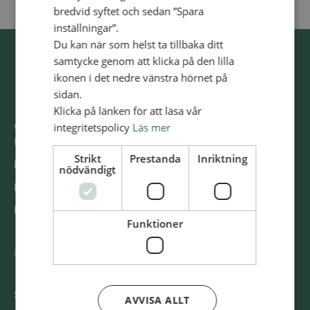
bredvid syftet och sedan ”Spara
inställningar”.
Du kan när som helst ta tillbaka ditt
samtycke genom att klicka på den lilla
ikonen i det nedre vänstra hörnet på
sidan.
Klicka på länken för att läsa vår
integritetspolicy
Läs mer
Västra Storgatan 14
553 15 Jönköping
Strikt
Prestanda
Inriktning
E-post: info@alliansmissionen.se
nödvändigt
Fler kontaktuppgifter >
Report irregularities / Rapportera oegentligheter >
Funktioner
@SvenskaAlliansmissionen
Swish
900 85 90
AVVISA ALLT