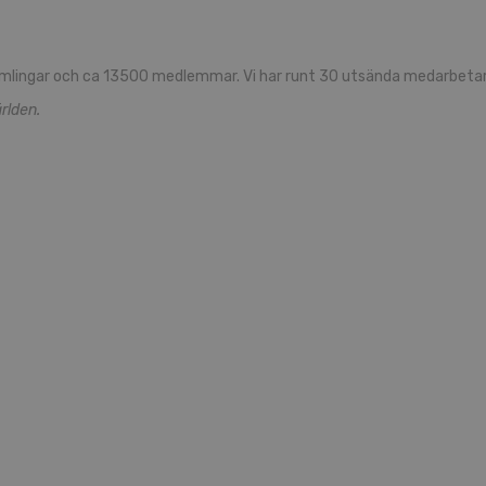
mlingar och ca 13500 medlemmar. Vi har runt 30 utsända medarbetare
rlden.