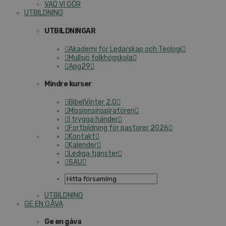
VAD VI GÖR
UTBILDNING
UTBILDNINGAR
Akademi för Ledarskap och Teologi
Mullsjö folkhögskola
Apg29
Mindre kurser
BibelVinter 2.0
Missionsinspiratören
I trygga händer
Fortbildning för pastorer 2026
Kontakt
Kalender
Lediga tjänster
SAU
UTBILDNING
GE EN GÅVA
Ge en gåva