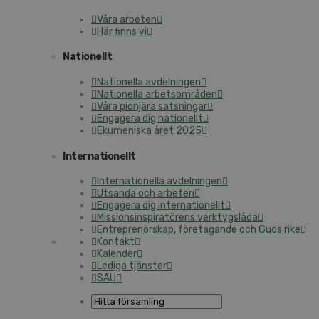
Våra arbeten
Här finns vi
Nationellt
Nationella avdelningen
Nationella arbetsområden
Våra pionjära satsningar
Engagera dig nationellt
Ekumeniska året 2025
Internationellt
Internationella avdelningen
Utsända och arbeten
Engagera dig internationellt
Missionsinspiratörens verktygslåda
Entreprenörskap, företagande och Guds rike
Kontakt
Kalender
Lediga tjänster
SAU