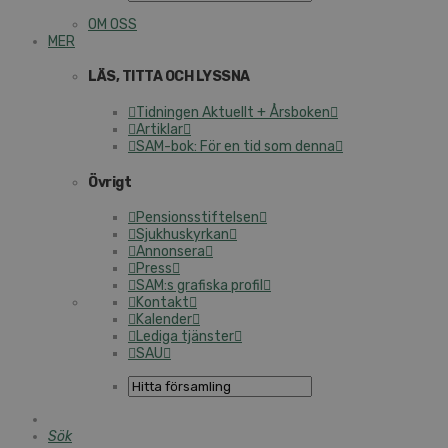
OM OSS
MER
LÄS, TITTA OCH LYSSNA
Tidningen Aktuellt + Årsboken
Artiklar
SAM-bok: För en tid som denna
Övrigt
Pensionsstiftelsen
Sjukhuskyrkan
Annonsera
Press
SAM:s grafiska profil
Kontakt
Kalender
Lediga tjänster
SAU
Sök