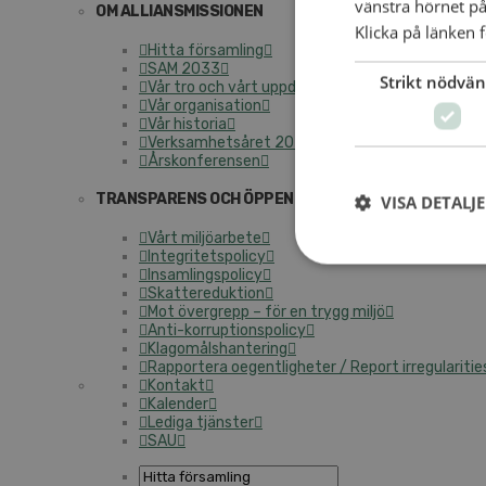
vänstra hörnet på
OM ALLIANSMISSIONEN
Klicka på länken f
Hitta församling
SAM 2033
Strikt nödvän
Vår tro och vårt uppdrag
Vår organisation
Vår historia
Verksamhetsåret 2025
Årskonferensen
TRANSPARENS OCH ÖPPENHET
VISA DETALJ
Vårt miljöarbete
Integritetspolicy
Insamlingspolicy
Skattereduktion
Mot övergrepp – för en trygg miljö
Anti-korruptionspolicy
Klagomålshantering
Rapportera oegentligheter / Report irregularitie
Kontakt
Kalender
Lediga tjänster
SAU