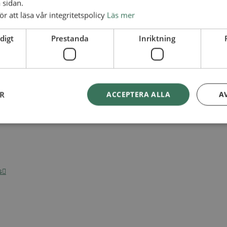
 sidan.
ör att läsa vår integritetspolicy
Läs mer
digt
Prestanda
Inriktning
ER
ACCEPTERA ALLA
A
s