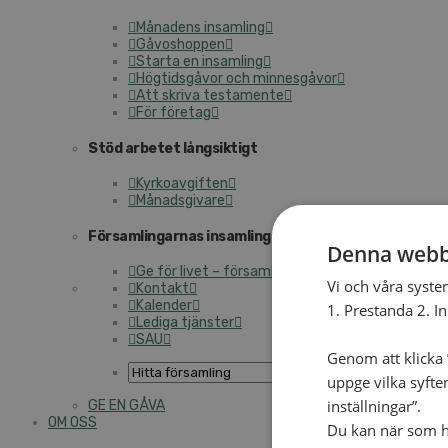
Månadens insamling
Gåvoshoppen
Starta en insamling
Högtidsgåvor och minnesgåvor
Att skriva testamente
För företag
Stöd arbetet långsiktigt
Kyrkoavgiften
Månadsgivare
Församlingarnas insamlingsarbete
Denna webb
Ge för livet – församlingens insamling
Vi och våra syste
Kontakt
Kalender
1. Prestanda 2. I
Lediga tjänster
SAU
Genom att klicka ”
uppge vilka syfte
inställningar”.
GE EN GÅVA
OM OSS
Du kan när som he