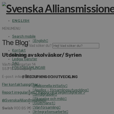
ENGLISH
MENU
MENU
Search mobile
The Blog
English
Hej! Vad söker du?
Kontakt
Utdelning av skolväskor/ Syrien
Kalender
Lediga tjänster
SAU
Västra Storgatan 14
FÖR FÖRSAMLINGAR
553 15 Jönköping
E-post: info@alliansmissionen.se
FÖRDJUPNING OCH UTVECKLING
Fler kontaktuppgifter >
Missionella initiativ
Apollos – församlingsutveckling
Report irregularities / Rapportera oegentligheter >
Smågrupper
Skapelse och miljö
@SvenskaAlliansmissionen
Gudstjänst
Vänförsamling
Swish
900 85 90
Integrationsarbete