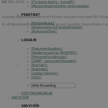
BG
900-8590
För barns bästa – överallt
Missionsinspiratörens verktygslåda
PRAKTISKT
Svenska Alliansmissionen är ett kristet trossamfund med 140 försa
Materialbank
Vi vill tillsammans ta emot, formas av och gestalta Jesus Kristus i vä
Redovisning och lönehantering
Kyrkoavgiften
LOGGA IN
Dokumentbanken
Medlemsregister (NGOPRO)
Personalförsäkringar
SAMP – personalförbundet
Kontakt
Kalender
Lediga tjänster
SAU
FÖR FÖRSAMLINGAR
VAD VI GÖR
VAD VI GÖR