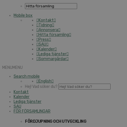
Mobile box
Kontakt
Tidning
Annonsera
Hitta församling
Press
SAU
Kalender
Lediga tjänster
Sommargårdar
MENU
MENU
Search mobile
English
Hej! Vad söker du?
Kontakt
Kalender
Lediga tjänster
SAU
FÖR FÖRSAMLINGAR
FÖRDJUPNING OCH UTVECKLING