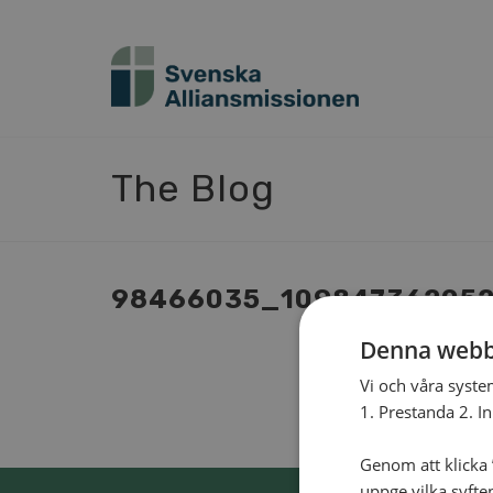
The Blog
98466035_109847362052
Denna webb
Vi och våra syste
1. Prestanda 2. I
Genom att klicka ”
uppge vilka syfte