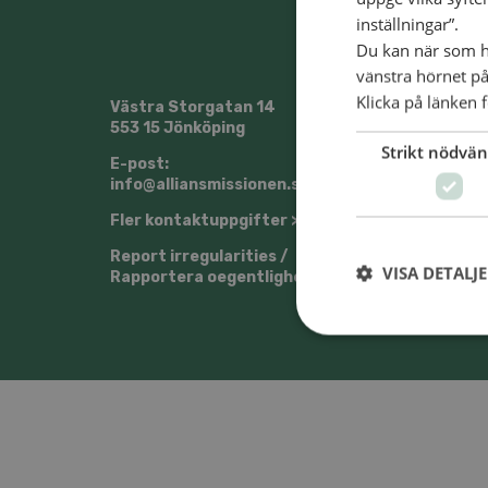
inställningar”.
Du kan när som he
vänstra hörnet på
Klicka på länken f
Västra Storgatan 14
@Sven
553 15 Jönköping
Strikt nödvän
E-post:
info@alliansmissionen.se
Fler kontaktuppgifter >
Report irregularities /
VISA DETALJ
Rapportera oegentligheter >