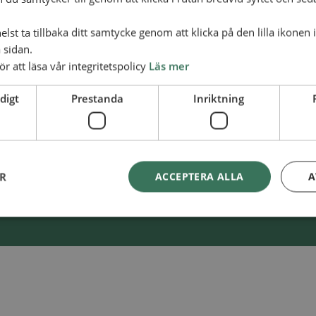
lst ta tillbaka ditt samtycke genom att klicka på den lilla ikonen 
 sidan.
ör att läsa vår integritetspolicy
Läs mer
Swish
900 85 90
skaAlliansmissionen
digt
Prestanda
Inriktning
BG
900-8590
ER
ACCEPTERA ALLA
A