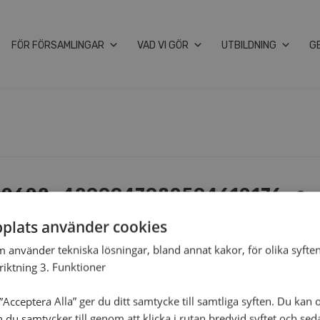
FÖR FÖRSAMLINGAR
VAD VI GÖR
UTBILDNING
G
0602_4299947980594610176_o
plats använder cookies
m använder tekniska lösningar, bland annat kakor, för olika syften
nriktning 3. Funktioner
Acceptera Alla” ger du ditt samtycke till samtliga syften. Du kan o
n du samtycker till genom att klicka i rutan bredvid syftet och se