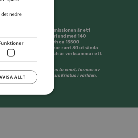
i det nedre
Svenska Alliansmissionen är ett
kristet trossamfund med 140
församlingar och ca 13500
Funktioner
medlemmar. Vi har runt 30 utsända
medarbetare och är verksamma i ett
20-tal länder.
Vi vill tillsammans ta emot, formas av
och gestalta Jesus Kristus i världen.
VVISA ALLT