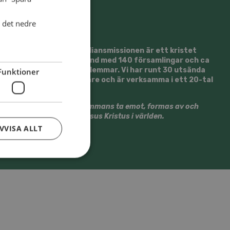
i det nedre
Svenska Alliansmissionen är ett kristet
trossamfund med 140 församlingar och ca
13500 medlemmar. Vi har runt 30 utsända
Funktioner
medarbetare och är verksamma i ett 20-tal
länder.
Vi vill tillsammans ta emot, formas av och
gestalta Jesus Kristus i världen.
VVISA ALLT