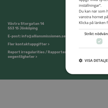
inställningar”.
Du kan när som he
vänstra hörnet på
Klicka på länken f
Västra Storgatan 14
@SvenskaA
553 15 Jönköping
Strikt nödvän
E-post: info@alliansmissionen.se
Fler kontaktuppgifter >
Report irregularities / Rapportera
oegentligheter >
VISA DETALJ