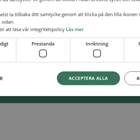
lst ta tillbaka ditt samtycke genom att klicka på den lilla ikonen 
 sidan.
ör att läsa vår integritetspolicy
Läs mer
Swish
900 85 90
lliansmissionen
digt
Prestanda
Inriktning
BG
900-8590
ER
ACCEPTERA ALLA
A