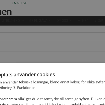
ENGLISH
UTBILDNING
GE EN GÅVA
OM OSS
MER
Sök
plats använder cookies
m använder tekniska lösningar, bland annat kakor, för olika syften
nriktning 3. Funktioner
Acceptera Alla” ger du ditt samtycke till samtliga syften. Du kan o
n du samtycker till genom att klicka i rutan bredvid syftet och se