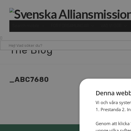
Search mobile
FÖR FÖRSAMLINGAR
VAD VI GÖR
Hej!
The Blog
Vad
söker
du?
_ABC7680
Denna webb
Vi och våra syste
1. Prestanda 2. I
Genom att klicka ”
uppge vilka syfte