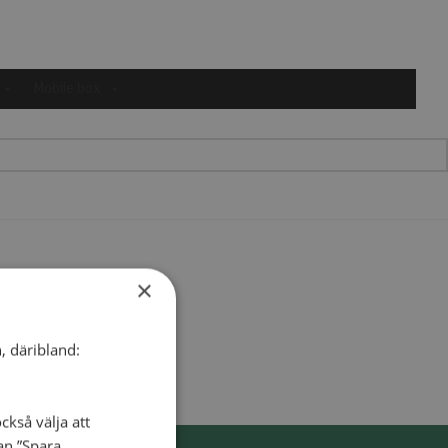
Mobile box
×
, däribland:
ckså välja att
dan ”Spara