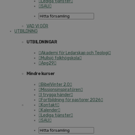
Lediga tjänster
SAU
VAD VI GÖR
UTBILDNING
UTBILDNINGAR
Akademi för Ledarskap och Teologi
Mullsjö folkhögskola
Apg29
Mindre kurser
BibelVinter 2.0
Missionsinspiratören
I trygga händer
Fortbildning för pastorer 2026
Kontakt
Kalender
Lediga tjänster
SAU