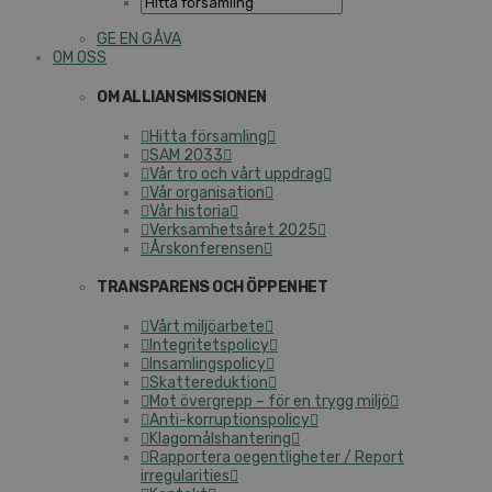
GE EN GÅVA
OM OSS
OM ALLIANSMISSIONEN
Hitta församling
SAM 2033
Vår tro och vårt uppdrag
Vår organisation
Vår historia
Verksamhetsåret 2025
Årskonferensen
TRANSPARENS OCH ÖPPENHET
Vårt miljöarbete
Integritetspolicy
Insamlingspolicy
Skattereduktion
Mot övergrepp – för en trygg miljö
Anti-korruptionspolicy
Klagomålshantering
Rapportera oegentligheter / Report
irregularities