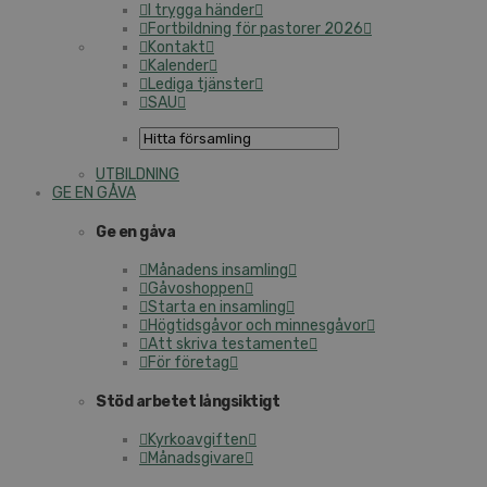
I trygga händer
Fortbildning för pastorer 2026
Kontakt
Kalender
Lediga tjänster
SAU
UTBILDNING
GE EN GÅVA
Ge en gåva
Månadens insamling
Gåvoshoppen
Starta en insamling
Högtidsgåvor och minnesgåvor
Att skriva testamente
För företag
Stöd arbetet långsiktigt
Kyrkoavgiften
Månadsgivare