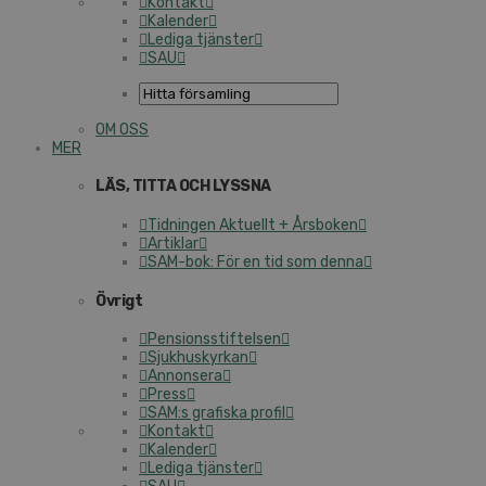
Kontakt
Kalender
Lediga tjänster
SAU
OM OSS
MER
LÄS, TITTA OCH LYSSNA
Tidningen Aktuellt + Årsboken
Artiklar
SAM-bok: För en tid som denna
Övrigt
Pensionsstiftelsen
Sjukhuskyrkan
Annonsera
Press
SAM:s grafiska profil
Kontakt
Kalender
Lediga tjänster