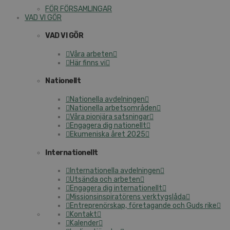
FÖR FÖRSAMLINGAR
VAD VI GÖR
VAD VI GÖR
Våra arbeten
Här finns vi
Nationellt
Nationella avdelningen
Nationella arbetsområden
Våra pionjära satsningar
Engagera dig nationellt
Ekumeniska året 2025
Internationellt
Internationella avdelningen
Utsända och arbeten
Engagera dig internationellt
Missionsinspiratörens verktygslåda
Entreprenörskap, företagande och Guds rike
Kontakt
Kalender