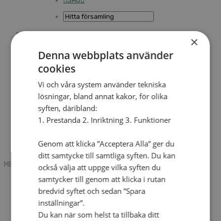
SAU
×
Sök
Denna webbplats använder
cookies
Mobile box
Kontakt
Vi och våra system använder tekniska
Tidning
lösningar, bland annat kakor, för olika
Annonsera
syften, däribland:
Hitta församling
Press
1. Prestanda 2. Inriktning 3. Funktioner
SAU
Kalender
Lediga tjänster
Genom att klicka ”Acceptera Alla” ger du
Sommargårdar
ditt samtycke till samtliga syften. Du kan
MENU
MENU
också välja att uppge vilka syften du
samtycker till genom att klicka i rutan
Search mobile
English
bredvid syftet och sedan ”Spara
Hej! Vad söker du?
inställningar”.
Kontakt
Du kan när som helst ta tillbaka ditt
Kalender