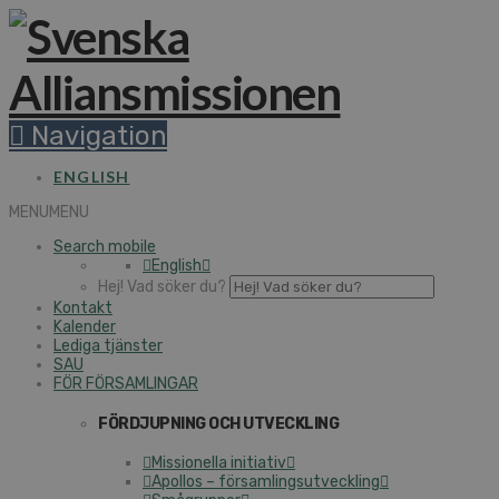
Navigation
ENGLISH
MENU
MENU
Search mobile
English
Hej! Vad söker du?
Kontakt
Kalender
Lediga tjänster
SAU
FÖR FÖRSAMLINGAR
FÖRDJUPNING OCH UTVECKLING
Missionella initiativ
Apollos – församlingsutveckling