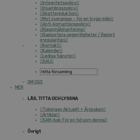
Integritetspolicy
Insamlingspolicy
Skattereduktion
Mot övergrepp – för en trygg miljö
Anti-korruptionspolicy
Klagomålshantering
Rapportera oegentligheter / Report
irregularities
Kontakt
Kalender
Lediga tjänster
SAU
OM OSS
MER
LÄS, TITTA OCH LYSSNA
Tidningen Aktuellt + Årsboken
Artiklar
SAM-bok: För en tid som denna
Övrigt