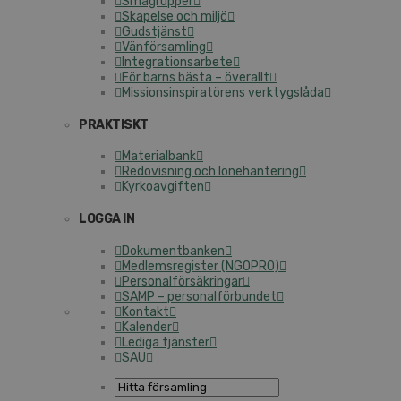
Smågrupper
Skapelse och miljö
Gudstjänst
Vänförsamling
Integrationsarbete
För barns bästa – överallt
Missionsinspiratörens verktygslåda
PRAKTISKT
Materialbank
Redovisning och lönehantering
Kyrkoavgiften
LOGGA IN
Dokumentbanken
Medlemsregister (NGOPRO)
Personalförsäkringar
SAMP – personalförbundet
Kontakt
Kalender
Lediga tjänster
SAU