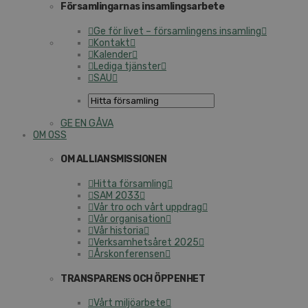
Församlingarnas insamlingsarbete
Ge för livet – församlingens insamling
Kontakt
Kalender
Lediga tjänster
SAU
GE EN GÅVA
OM OSS
OM ALLIANSMISSIONEN
Hitta församling
SAM 2033
Vår tro och vårt uppdrag
Vår organisation
Vår historia
Verksamhetsåret 2025
Årskonferensen
TRANSPARENS OCH ÖPPENHET
Vårt miljöarbete