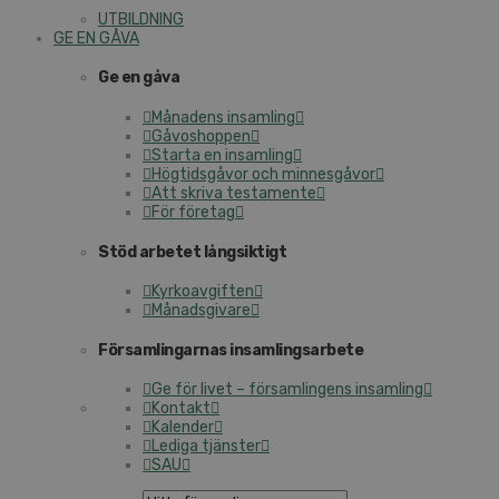
UTBILDNING
GE EN GÅVA
Ge en gåva
Månadens insamling
Gåvoshoppen
Starta en insamling
Högtidsgåvor och minnesgåvor
Att skriva testamente
För företag
Stöd arbetet långsiktigt
Kyrkoavgiften
Månadsgivare
Församlingarnas insamlingsarbete
Ge för livet – församlingens insamling
Kontakt
Kalender
Lediga tjänster
SAU