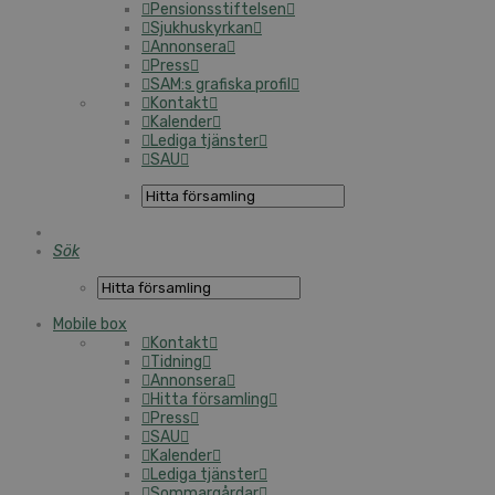
Pensionsstiftelsen
Sjukhuskyrkan
Annonsera
Press
SAM:s grafiska profil
Kontakt
Kalender
Lediga tjänster
SAU
Sök
Mobile box
Kontakt
Tidning
Annonsera
Hitta församling
Press
SAU
Kalender
Lediga tjänster
Sommargårdar