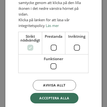
Lediga tjänster
samtycke genom att klicka på den lilla
SAU
ikonen i det nedre vänstra hörnet på
FÖR FÖRSAMLINGAR
sidan.
FÖRDJUPNING OCH UTVECKLING
Klicka på länken för att läsa vår
integritetspolicy
Läs mer
Missionella initiativ
Apollos – församlingsutveckling
Smågrupper
Strikt
Prestanda
Inriktning
Skapelse och miljö
nödvändigt
Gudstjänst
Vänförsamling
Integrationsarbete
För barns bästa – överallt
Funktioner
Missionsinspiratörens verktygslåda
PRAKTISKT
Materialbank
Redovisning och lönehantering
Kyrkoavgiften
AVVISA ALLT
LOGGA IN
ACCEPTERA ALLA
Dokumentbanken
Medlemsregister (NGOPRO)