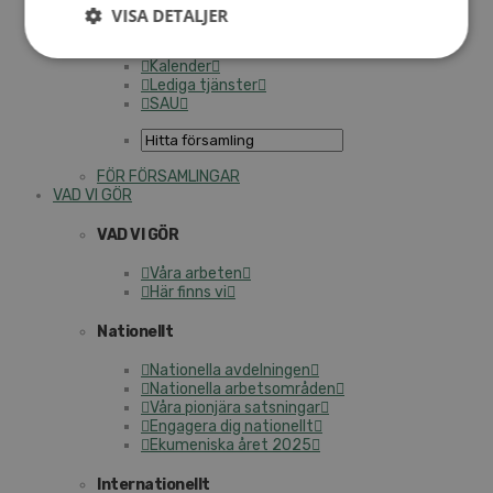
Personalförsäkringar
VISA DETALJER
SAMP – personalförbundet
Kontakt
Kalender
Lediga tjänster
SAU
FÖR FÖRSAMLINGAR
VAD VI GÖR
VAD VI GÖR
Våra arbeten
Här finns vi
Nationellt
Nationella avdelningen
Nationella arbetsområden
Våra pionjära satsningar
Engagera dig nationellt
Ekumeniska året 2025
Internationellt