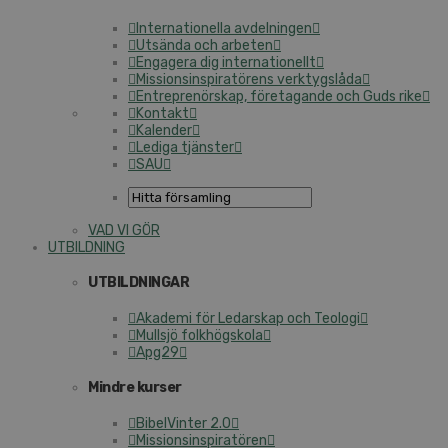
Internationella avdelningen
Utsända och arbeten
Engagera dig internationellt
Missionsinspiratörens verktygslåda
Entreprenörskap, företagande och Guds rike
Kontakt
Kalender
Lediga tjänster
SAU
VAD VI GÖR
UTBILDNING
UTBILDNINGAR
Akademi för Ledarskap och Teologi
Mullsjö folkhögskola
Apg29
Mindre kurser
BibelVinter 2.0
Missionsinspiratören