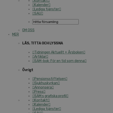
Kontakt
Kalender
Lediga tjänster
SAU
OM OSS
MER
LÄS, TITTA OCH LYSSNA
Tidningen Aktuellt + Årsboken
Artiklar
SAM-bok: För en tid som denna
Övrigt
Pensionsstiftelsen
Sjukhuskyrkan
Annonsera
Press
SAM:s grafiska profil
Kontakt
Kalender
Lediga tjänster