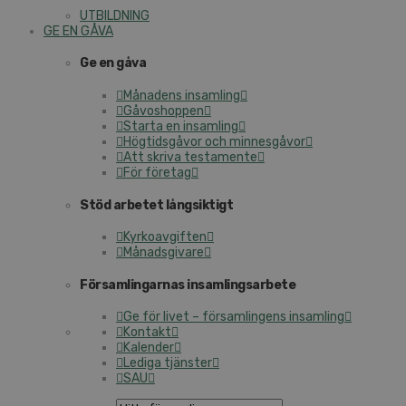
UTBILDNING
GE EN GÅVA
Ge en gåva
Månadens insamling
Gåvoshoppen
Starta en insamling
Högtidsgåvor och minnesgåvor
Att skriva testamente
För företag
Stöd arbetet långsiktigt
Kyrkoavgiften
Månadsgivare
Församlingarnas insamlingsarbete
Ge för livet – församlingens insamling
Kontakt
Kalender
Lediga tjänster
SAU