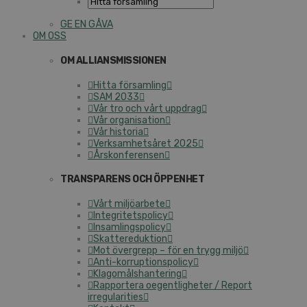
GE EN GÅVA
OM OSS
OM ALLIANSMISSIONEN
Hitta församling
SAM 2033
Vår tro och vårt uppdrag
Vår organisation
Vår historia
Verksamhetsåret 2025
Årskonferensen
TRANSPARENS OCH ÖPPENHET
Vårt miljöarbete
Integritetspolicy
Insamlingspolicy
Skattereduktion
Mot övergrepp – för en trygg miljö
Anti-korruptionspolicy
Klagomålshantering
Rapportera oegentligheter / Report
irregularities