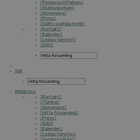
Pensionsstiftelsen
Sjukhuskyrkan
Annonsera
Press
SAM:s grafiska profil
Kontakt
Kalender
Lediga tjänster
SAU
Sök
Mobile box
Kontakt
Tidning
Annonsera
Hitta församling
Press
SAU
Kalender
Lediga tjänster
Sommargårdar