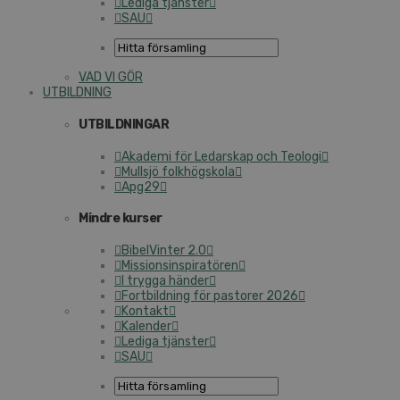
Lediga tjänster
SAU
VAD VI GÖR
UTBILDNING
UTBILDNINGAR
Akademi för Ledarskap och Teologi
Mullsjö folkhögskola
Apg29
Mindre kurser
BibelVinter 2.0
Missionsinspiratören
I trygga händer
Fortbildning för pastorer 2026
Kontakt
Kalender
Lediga tjänster
SAU