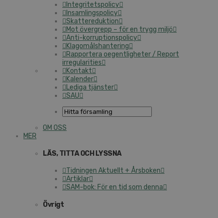
Integritetspolicy
Insamlingspolicy
Skattereduktion
Mot övergrepp – för en trygg miljö
Anti-korruptionspolicy
Klagomålshantering
Rapportera oegentligheter / Report
irregularities
Kontakt
Kalender
Lediga tjänster
SAU
OM OSS
MER
LÄS, TITTA OCH LYSSNA
Tidningen Aktuellt + Årsboken
Artiklar
SAM-bok: För en tid som denna
Övrigt