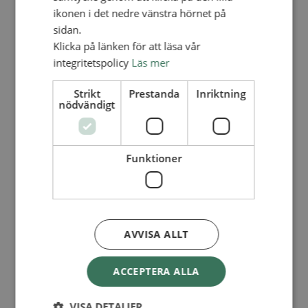
Lediga tjänster
ikonen i det nedre vänstra hörnet på
SAU
FÖR FÖRSAMLINGAR
sidan.
Klicka på länken för att läsa vår
FÖRDJUPNING OCH UTVECKLING
integritetspolicy
Läs mer
Missionella initiativ
Apollos – församlingsutveckling
Strikt
Prestanda
Inriktning
Smågrupper
nödvändigt
Skapelse och miljö
Gudstjänst
Vänförsamling
Integrationsarbete
Funktioner
För barns bästa – överallt
Missionsinspiratörens verktygslåda
PRAKTISKT
Materialbank
Redovisning och lönehantering
AVVISA ALLT
Kyrkoavgiften
LOGGA IN
ACCEPTERA ALLA
Dokumentbanken
Medlemsregister (NGOPRO)
VISA DETALJER