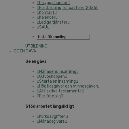
I trygga händer
Fortbildning för pastorer 2026
Kontakt
Kalender
Lediga tjänster
SAU
UTBILDNING
GE EN GÅVA
Ge en gåva
Månadens insamling
Gåvoshoppen
Starta en insamling
Högtidsgåvor och minnesgåvor
Att skriva testamente
För företag
Stöd arbetet långsiktigt
Kyrkoavgiften
Månadsgivare