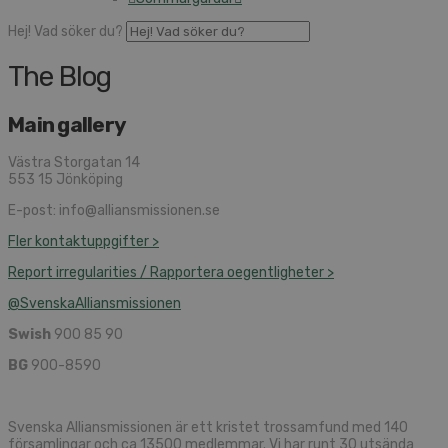
Hej! Vad söker du?
The Blog
Main gallery
Västra Storgatan 14
553 15 Jönköping
E-post: info@alliansmissionen.se
Fler kontaktuppgifter >
Report irregularities / Rapportera oegentligheter >
@SvenskaAlliansmissionen
Swish
900 85 90
BG
900-8590
Svenska Alliansmissionen är ett kristet trossamfund med 140
församlingar och ca 13500 medlemmar. Vi har runt 30 utsända