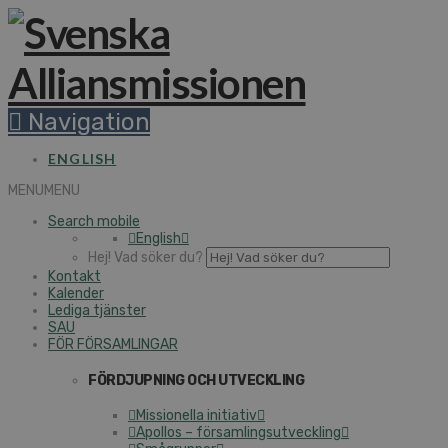
Navigation
ENGLISH
MENU
MENU
Search mobile
English
Hej! Vad söker du?
Kontakt
Kalender
Lediga tjänster
SAU
FÖR FÖRSAMLINGAR
FÖRDJUPNING OCH UTVECKLING
Missionella initiativ
Apollos – församlingsutveckling