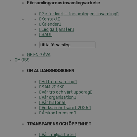
Församlingarnas insamlingsarbete
Ge för livet – församlingens insamling
Kontakt
Kalender
Lediga tjänster
SAU
GE EN GÅVA
OM OSS
OM ALLIANSMISSIONEN
Hitta församling
SAM 2033
Vår tro och vårt uppdrag
Vår organisation
Vår historia
Verksamhetsåret 2025
Årskonferensen
TRANSPARENS OCH ÖPPENHET
Vårt miljöarbete