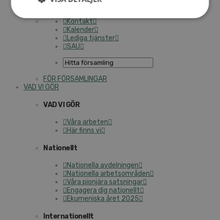
Personalförsäkringar
SAMP – personalförbundet
Kontakt
Kalender
Lediga tjänster
SAU
FÖR FÖRSAMLINGAR
VAD VI GÖR
VAD VI GÖR
Våra arbeten
Här finns vi
Nationellt
Nationella avdelningen
Nationella arbetsområden
Våra pionjära satsningar
Engagera dig nationellt
Ekumeniska året 2025
Internationellt