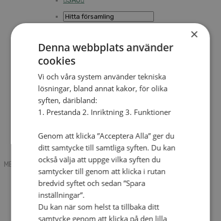
SAU
×
Sök
Denna webbplats använder
cookies
Mobile box
Vi och våra system använder tekniska
Kontakt
lösningar, bland annat kakor, för olika
Tidning
Annonsera
syften, däribland:
Hitta församling
1. Prestanda 2. Inriktning 3. Funktioner
Press
SAU
Kalender
Genom att klicka ”Acceptera Alla” ger du
Lediga tjänster
ditt samtycke till samtliga syften. Du kan
Sommargårdar
också välja att uppge vilka syften du
MENU
MENU
samtycker till genom att klicka i rutan
Search mobile
bredvid syftet och sedan ”Spara
English
inställningar”.
Hej! Vad söker du?
Du kan när som helst ta tillbaka ditt
Kontakt
Kalender
samtycke genom att klicka på den lilla