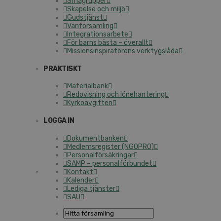
Smågrupper
Skapelse och miljö
Gudstjänst
Vänförsamling
Integrationsarbete
För barns bästa – överallt
Missionsinspiratörens verktygslåda
PRAKTISKT
Materialbank
Redovisning och lönehantering
Kyrkoavgiften
LOGGA IN
Dokumentbanken
Medlemsregister (NGOPRO)
Personalförsäkringar
SAMP – personalförbundet
Kontakt
Kalender
Lediga tjänster
SAU