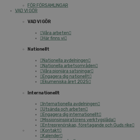
FÖR FÖRSAMLINGAR
VAD VI GÖR
VAD VI GÖR
Våra arbeten
Här finns vi
Nationellt
Nationella avdelningen
Nationella arbetsområden
Våra pionjära satsningar
Engagera dig nationellt
Ekumeniska året 2025
Internationellt
Internationella avdelningen
Utsända och arbeten
Engagera dig internationellt
Missionsinspiratörens verktygslåda
Entreprenörskap, företagande och Guds rike
Kontakt
Kalender