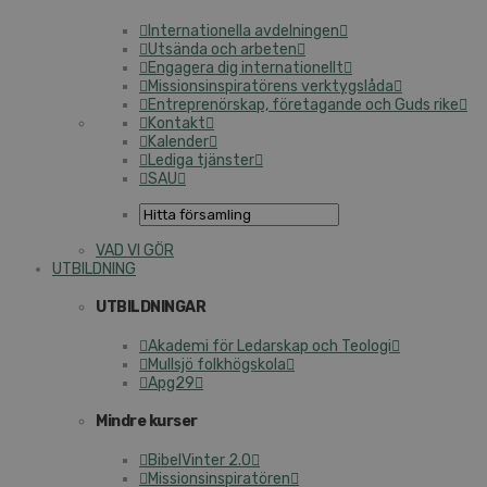
Internationella avdelningen
Utsända och arbeten
Engagera dig internationellt
Missionsinspiratörens verktygslåda
Entreprenörskap, företagande och Guds rike
Kontakt
Kalender
Lediga tjänster
SAU
VAD VI GÖR
UTBILDNING
UTBILDNINGAR
Akademi för Ledarskap och Teologi
Mullsjö folkhögskola
Apg29
Mindre kurser
BibelVinter 2.0
Missionsinspiratören