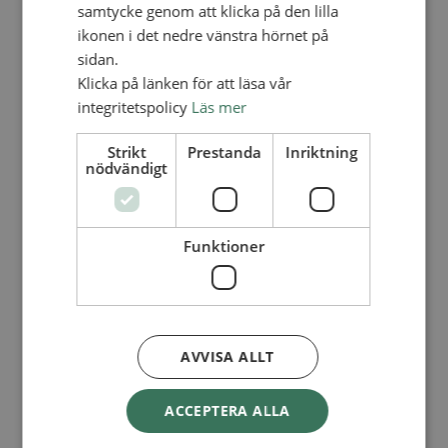
Lediga tjänster
samtycke genom att klicka på den lilla
SAU
ikonen i det nedre vänstra hörnet på
FÖR FÖRSAMLINGAR
sidan.
FÖRDJUPNING OCH UTVECKLING
Klicka på länken för att läsa vår
integritetspolicy
Läs mer
Missionella initiativ
Apollos – församlingsutveckling
Smågrupper
Strikt
Prestanda
Inriktning
Skapelse och miljö
nödvändigt
Gudstjänst
Vänförsamling
Integrationsarbete
För barns bästa – överallt
Funktioner
Missionsinspiratörens verktygslåda
PRAKTISKT
Materialbank
Redovisning och lönehantering
Kyrkoavgiften
AVVISA ALLT
LOGGA IN
ACCEPTERA ALLA
Dokumentbanken
Medlemsregister (NGOPRO)