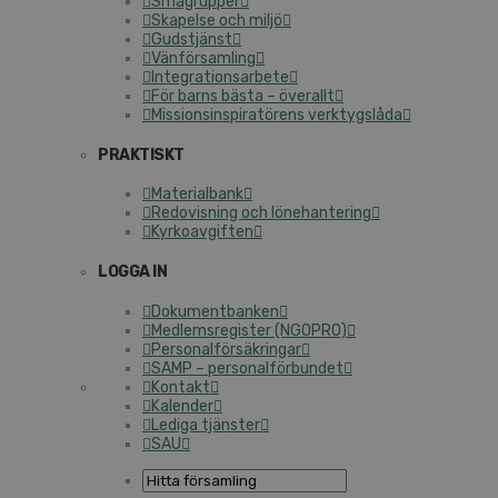
Smågrupper
Skapelse och miljö
Gudstjänst
Vänförsamling
Integrationsarbete
För barns bästa – överallt
Missionsinspiratörens verktygslåda
PRAKTISKT
Materialbank
Redovisning och lönehantering
Kyrkoavgiften
LOGGA IN
Dokumentbanken
Medlemsregister (NGOPRO)
Personalförsäkringar
SAMP – personalförbundet
Kontakt
Kalender
Lediga tjänster
SAU