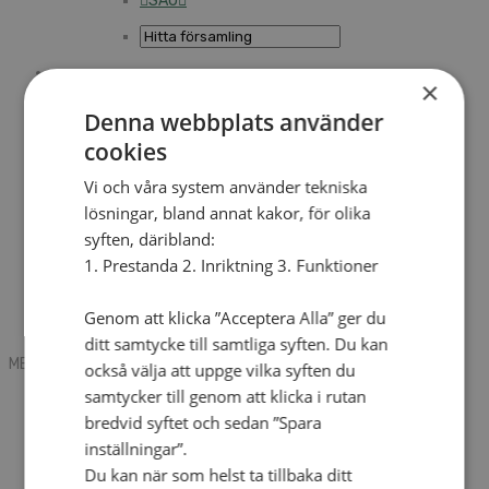
SAU
×
Sök
Denna webbplats använder
cookies
Mobile box
Kontakt
Vi och våra system använder tekniska
Tidning
lösningar, bland annat kakor, för olika
Annonsera
syften, däribland:
Hitta församling
Press
1. Prestanda 2. Inriktning 3. Funktioner
SAU
Kalender
Lediga tjänster
Genom att klicka ”Acceptera Alla” ger du
Sommargårdar
ditt samtycke till samtliga syften. Du kan
MENU
MENU
också välja att uppge vilka syften du
samtycker till genom att klicka i rutan
Search mobile
English
bredvid syftet och sedan ”Spara
Hej! Vad söker du?
inställningar”.
Kontakt
Du kan när som helst ta tillbaka ditt
Kalender