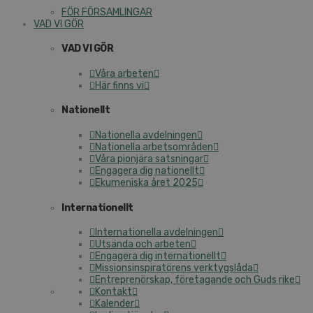
FÖR FÖRSAMLINGAR
VAD VI GÖR
VAD VI GÖR
Våra arbeten
Här finns vi
Nationellt
Nationella avdelningen
Nationella arbetsområden
Våra pionjära satsningar
Engagera dig nationellt
Ekumeniska året 2025
Internationellt
Internationella avdelningen
Utsända och arbeten
Engagera dig internationellt
Missionsinspiratörens verktygslåda
Entreprenörskap, företagande och Guds rike
Kontakt
Kalender