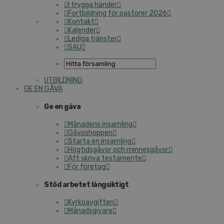
I trygga händer
Fortbildning för pastorer 2026
Kontakt
Kalender
Lediga tjänster
SAU
UTBILDNING
GE EN GÅVA
Ge en gåva
Månadens insamling
Gåvoshoppen
Starta en insamling
Högtidsgåvor och minnesgåvor
Att skriva testamente
För företag
Stöd arbetet långsiktigt
Kyrkoavgiften
Månadsgivare