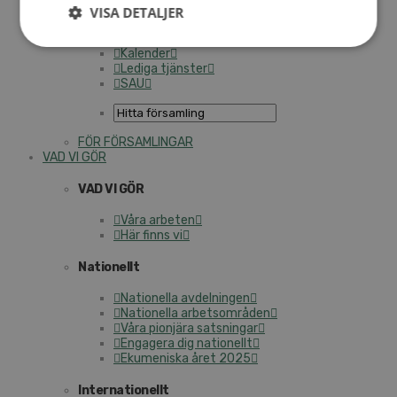
Personalförsäkringar
VISA DETALJER
SAMP – personalförbundet
Kontakt
Kalender
Lediga tjänster
SAU
FÖR FÖRSAMLINGAR
VAD VI GÖR
VAD VI GÖR
Våra arbeten
Här finns vi
Nationellt
Nationella avdelningen
Nationella arbetsområden
Våra pionjära satsningar
Engagera dig nationellt
Ekumeniska året 2025
Internationellt