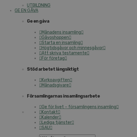
UTBILDNING
GE EN GÅVA
Ge en gåva
Månadens insamling
Gåvoshoppen
Starta en insamling
Högtidsgåvor och minnesgåvor
Att skriva testamente
För företag
Stöd arbetet långsiktigt
Kyrkoavgiften
Månadsgivare
Församlingarnas insamlingsarbete
Ge för livet – församlingens insamling
Kontakt
Kalender
Lediga tjänster
SAU