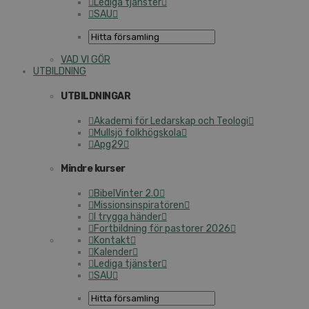
Lediga tjänster
SAU
VAD VI GÖR
UTBILDNING
UTBILDNINGAR
Akademi för Ledarskap och Teologi
Mullsjö folkhögskola
Apg29
Mindre kurser
BibelVinter 2.0
Missionsinspiratören
I trygga händer
Fortbildning för pastorer 2026
Kontakt
Kalender
Lediga tjänster
SAU