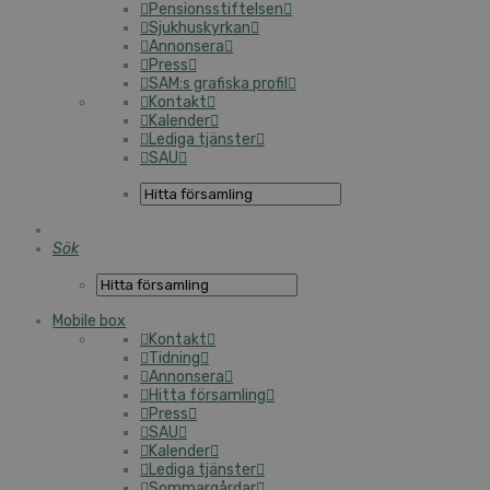
Pensionsstiftelsen
Sjukhuskyrkan
Annonsera
Press
SAM:s grafiska profil
Kontakt
Kalender
Lediga tjänster
SAU
Sök
Mobile box
Kontakt
Tidning
Annonsera
Hitta församling
Press
SAU
Kalender
Lediga tjänster
Sommargårdar