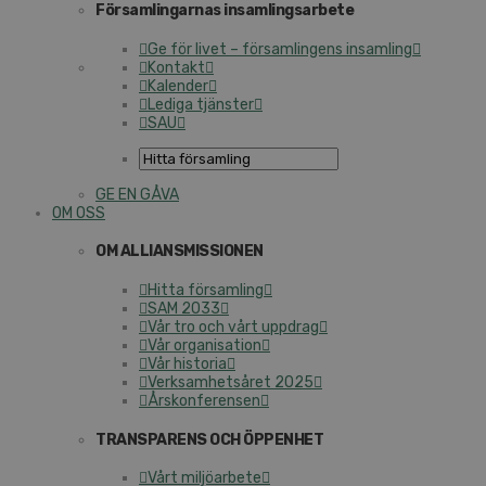
Församlingarnas insamlingsarbete
Ge för livet – församlingens insamling
Kontakt
Kalender
Lediga tjänster
SAU
GE EN GÅVA
OM OSS
OM ALLIANSMISSIONEN
Hitta församling
SAM 2033
Vår tro och vårt uppdrag
Vår organisation
Vår historia
Verksamhetsåret 2025
Årskonferensen
TRANSPARENS OCH ÖPPENHET
Vårt miljöarbete