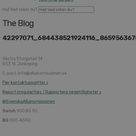
Hej! Vad söker du?
The Blog
42297071_684438521924116_86595636
Västra Storgatan 14
553 15 Jönköping
E-post: info@alliansmissionen.se
Fler kontaktuppgifter >
Report irregularities / Rapportera oegentligheter >
@SvenskaAlliansmissionen
Swish
900 85 90
BG
900-8590