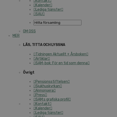
Kontakt
Kalender
Lediga tjänster
SAU
OM OSS
MER
LÄS, TITTA OCH LYSSNA
Tidningen Aktuellt + Årsboken
Artiklar
SAM-bok: För en tid som denna
Övrigt
Pensionsstiftelsen
Sjukhuskyrkan
Annonsera
Press
SAM:s grafiska profil
Kontakt
Kalender
Lediga tjänster