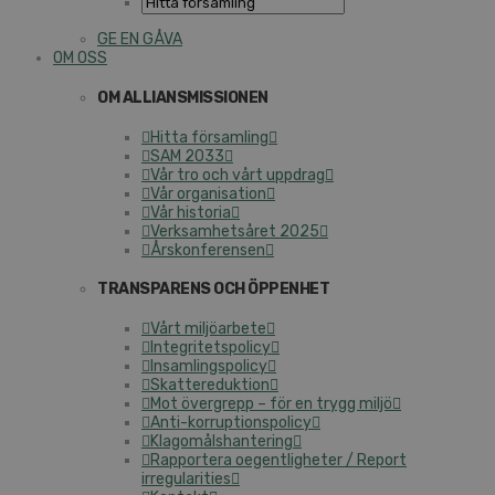
GE EN GÅVA
OM OSS
OM ALLIANSMISSIONEN
Hitta församling
SAM 2033
Vår tro och vårt uppdrag
Vår organisation
Vår historia
Verksamhetsåret 2025
Årskonferensen
TRANSPARENS OCH ÖPPENHET
Vårt miljöarbete
Integritetspolicy
Insamlingspolicy
Skattereduktion
Mot övergrepp – för en trygg miljö
Anti-korruptionspolicy
Klagomålshantering
Rapportera oegentligheter / Report
irregularities