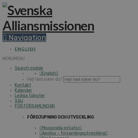
Navigation
ENGLISH
MENU
MENU
Search mobile
English
Hej! Vad söker du?
Kontakt
Kalender
Lediga tjänster
SAU
FÖR FÖRSAMLINGAR
FÖRDJUPNING OCH UTVECKLING
Missionella initiativ
Apollos – församlingsutveckling