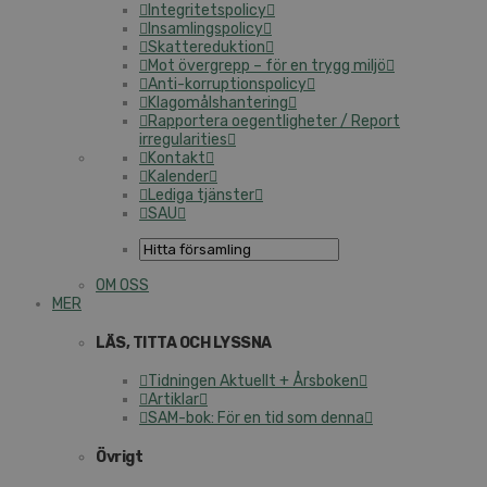
Integritetspolicy
Insamlingspolicy
Skattereduktion
Mot övergrepp – för en trygg miljö
Anti-korruptionspolicy
Klagomålshantering
Rapportera oegentligheter / Report
irregularities
Kontakt
Kalender
Lediga tjänster
SAU
OM OSS
MER
LÄS, TITTA OCH LYSSNA
Tidningen Aktuellt + Årsboken
Artiklar
SAM-bok: För en tid som denna
Övrigt