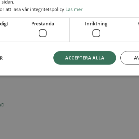
 sidan.
ör att läsa vår integritetspolicy
Läs mer
digt
Prestanda
Inriktning
ER
ACCEPTERA ALLA
A
s