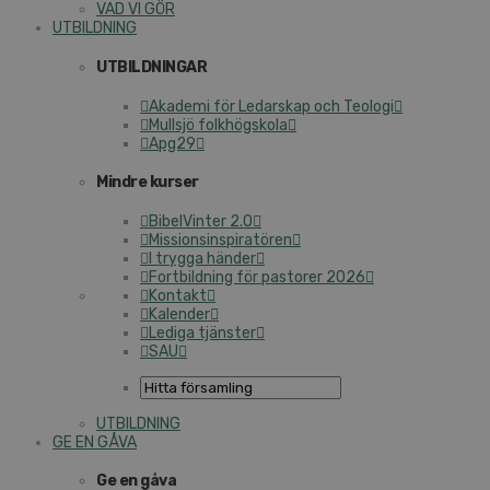
VAD VI GÖR
UTBILDNING
UTBILDNINGAR
Akademi för Ledarskap och Teologi
Mullsjö folkhögskola
Apg29
Mindre kurser
BibelVinter 2.0
Missionsinspiratören
I trygga händer
Fortbildning för pastorer 2026
Kontakt
Kalender
Lediga tjänster
SAU
UTBILDNING
GE EN GÅVA
Ge en gåva