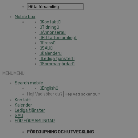
Mobile box
Kontakt
Tidning
Annonsera
Hitta församling
Press
SAU
Kalender
Lediga tjänster
Sommargårdar
MENU
MENU
Search mobile
English
Hej! Vad söker du?
Kontakt
Kalender
Lediga tjänster
SAU
FÖR FÖRSAMLINGAR
FÖRDJUPNING OCH UTVECKLING