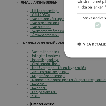
vänstra hörnet på
OM ALLIANSMISSIONEN
Klicka på länken f
Hitta församling
SAM 2033
Strikt nödvän
Vår tro och vårt uppdrag
Vår organisation
Vår historia
Verksamhetsåret 2025
Årskonferensen
TRANSPARENS OCH ÖPPENHET
VISA DETALJ
Vårt miljöarbete
Integritetspolicy
Insamlingspolicy
Skattereduktion
Mot övergrepp – för en trygg miljö
Anti-korruptionspolicy
Klagomålshantering
Rapportera oegentligheter / Report irregularitie
Kontakt
Kalender
Lediga tjänster
SAU