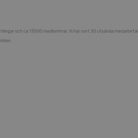
mlingar och ca 13500 medlemmar. Vi har runt 30 utsända medarbetare
rlden.