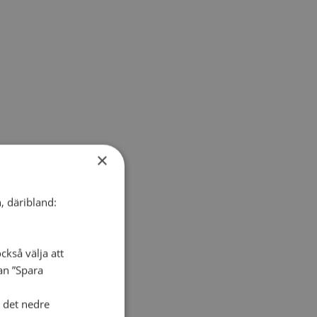
×
, däribland:
ckså välja att
dan ”Spara
i det nedre