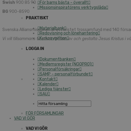
Swish
900 85 90
För barns bästa – överallt
Missionsinspiratörens verktygslåda
BG
900-8590
PRAKTISKT
Materialbank
Svenska Alliansmissionen är ett kristet trossamfund med 140 försa
Redovisning och lönehantering
Kyrkoavgiften
Vi vill tillsammans ta emot, formas av och gestalta Jesus Kristus i vä
LOGGA IN
Dokumentbanken
Medlemsregister (NGOPRO)
Personalförsäkringar
SAMP – personalförbundet
Kontakt
Kalender
Lediga tjänster
SAU
FÖR FÖRSAMLINGAR
VAD VI GÖR
VAD VI GÖR