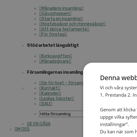
Månadens insamling
Gåvoshoppen
Starta en insamling
Högtidsgåvor och minnesgåvor
Att skriva testamente
För företag
Stöd arbetet långsiktigt
Kyrkoavgiften
Månadsgivare
Församlingarnas insamlingsarbete
Denna webb
Ge för livet – församlingens insamling
Vi och våra syste
Kontakt
Kalender
1. Prestanda 2. I
Lediga tjänster
SAU
Genom att klicka ”
uppge vilka syfte
inställningar”.
GE EN GÅVA
OM OSS
Du kan när som he