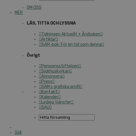
OM OSS
MER
LÄS, TITTA OCH LYSSNA
Tidningen Aktuellt + Årsboken
Artiklar
SAM-bok: För en tid som denna
Övrigt
Pensionsstiftelsen
Sjukhuskyrkan
Annonsera
Press
SAM:s grafiska profil
Kontakt
Kalender
Lediga tjänster
SAU
Sök