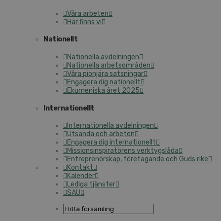
Våra arbeten
Här finns vi
Nationellt
Nationella avdelningen
Nationella arbetsområden
Våra pionjära satsningar
Engagera dig nationellt
Ekumeniska året 2025
Internationellt
Internationella avdelningen
Utsända och arbeten
Engagera dig internationellt
Missionsinspiratörens verktygslåda
Entreprenörskap, företagande och Guds rike
Kontakt
Kalender
Lediga tjänster
SAU