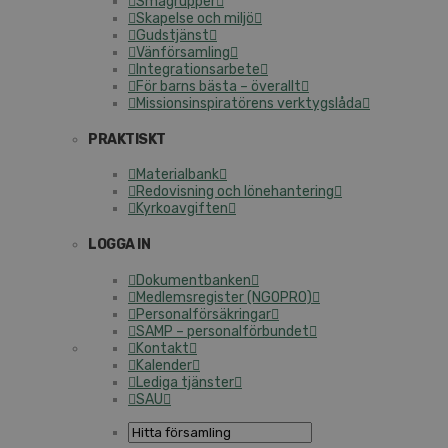
Smågrupper
Skapelse och miljö
Gudstjänst
Vänförsamling
Integrationsarbete
För barns bästa – överallt
Missionsinspiratörens verktygslåda
PRAKTISKT
Materialbank
Redovisning och lönehantering
Kyrkoavgiften
LOGGA IN
Dokumentbanken
Medlemsregister (NGOPRO)
Personalförsäkringar
SAMP – personalförbundet
Kontakt
Kalender
Lediga tjänster
SAU