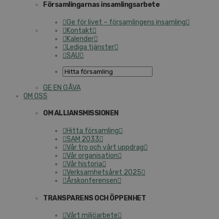
Församlingarnas insamlingsarbete
Ge för livet – församlingens insamling
Kontakt
Kalender
Lediga tjänster
SAU
GE EN GÅVA
OM OSS
OM ALLIANSMISSIONEN
Hitta församling
SAM 2033
Vår tro och vårt uppdrag
Vår organisation
Vår historia
Verksamhetsåret 2025
Årskonferensen
TRANSPARENS OCH ÖPPENHET
Vårt miljöarbete