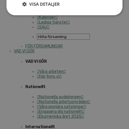
Personalförsäkringar
VISA DETALJER
SAMP – personalförbundet
Kontakt
Kalender
Lediga tjänster
SAU
FÖR FÖRSAMLINGAR
VAD VI GÖR
VAD VI GÖR
Våra arbeten
Här finns vi
Nationellt
Nationella avdelningen
Nationella arbetsområden
Våra pionjära satsningar
Engagera dig nationellt
Ekumeniska året 2025
Internationellt