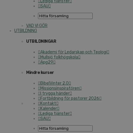
Lediga tjänster
SAU
VAD VI GÖR
UTBILDNING
UTBILDNINGAR
Akademi för Ledarskap och Teologi
Mullsjö folkhögskola
Apg29
Mindre kurser
BibelVinter 2.0
Missionsinspiratören
I trygga händer
Fortbildning för pastorer 2026
Kontakt
Kalender
Lediga tjänster
SAU