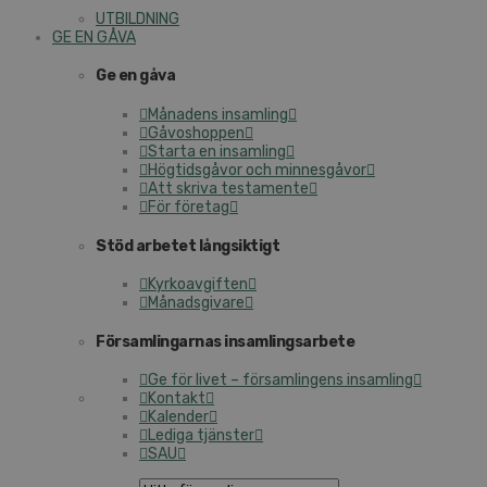
UTBILDNING
GE EN GÅVA
Ge en gåva
Månadens insamling
Gåvoshoppen
Starta en insamling
Högtidsgåvor och minnesgåvor
Att skriva testamente
För företag
Stöd arbetet långsiktigt
Kyrkoavgiften
Månadsgivare
Församlingarnas insamlingsarbete
Ge för livet – församlingens insamling
Kontakt
Kalender
Lediga tjänster
SAU