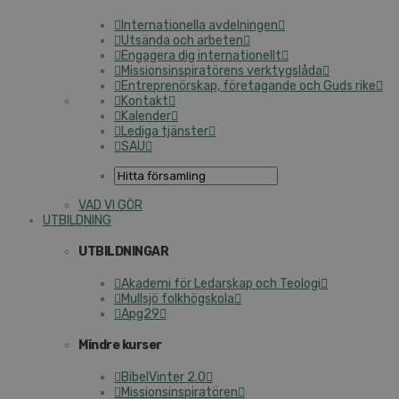
Internationella avdelningen
Utsända och arbeten
Engagera dig internationellt
Missionsinspiratörens verktygslåda
Entreprenörskap, företagande och Guds rike
Kontakt
Kalender
Lediga tjänster
SAU
VAD VI GÖR
UTBILDNING
UTBILDNINGAR
Akademi för Ledarskap och Teologi
Mullsjö folkhögskola
Apg29
Mindre kurser
BibelVinter 2.0
Missionsinspiratören