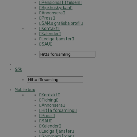
Pensionsstiftelsen
Sjukhuskyrkan
Annonsera
Press
SAM:s grafiska profil
Kontakt
Kalender
Lediga tjänster
SAU
Sök
Mobile box
Kontakt
Tidning
Annonsera
Hitta församling
Press
SAU
Kalender
Lediga tjänster
Sommargårdar