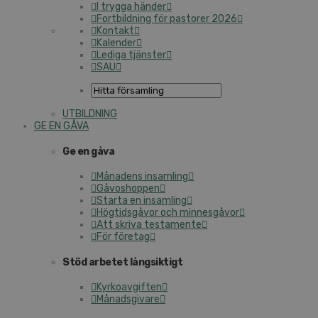
I trygga händer
Fortbildning för pastorer 2026
Kontakt
Kalender
Lediga tjänster
SAU
UTBILDNING
GE EN GÅVA
Ge en gåva
Månadens insamling
Gåvoshoppen
Starta en insamling
Högtidsgåvor och minnesgåvor
Att skriva testamente
För företag
Stöd arbetet långsiktigt
Kyrkoavgiften
Månadsgivare