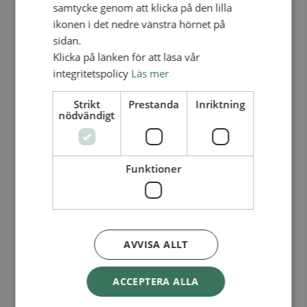
Lediga tjänster
samtycke genom att klicka på den lilla
SAU
ikonen i det nedre vänstra hörnet på
FÖR FÖRSAMLINGAR
sidan.
FÖRDJUPNING OCH UTVECKLING
Klicka på länken för att läsa vår
integritetspolicy
Läs mer
Missionella initiativ
Apollos – församlingsutveckling
Smågrupper
Strikt
Prestanda
Inriktning
Skapelse och miljö
nödvändigt
Gudstjänst
Vänförsamling
Integrationsarbete
För barns bästa – överallt
Funktioner
Missionsinspiratörens verktygslåda
PRAKTISKT
Materialbank
Redovisning och lönehantering
Kyrkoavgiften
AVVISA ALLT
LOGGA IN
ACCEPTERA ALLA
Dokumentbanken
Medlemsregister (NGOPRO)