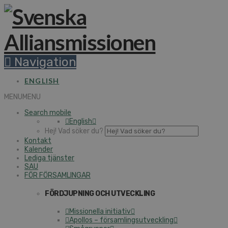
Navigation
ENGLISH
MENU
MENU
Search mobile
English
Hej! Vad söker du?
Kontakt
Kalender
Lediga tjänster
SAU
FÖR FÖRSAMLINGAR
FÖRDJUPNING OCH UTVECKLING
Missionella initiativ
Apollos – församlingsutveckling