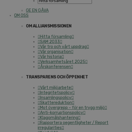
GE EN GÅVA
OM OSS
OM ALLIANSMISSIONEN
Hitta församling
SAM 2033
Vår tro och vårt uppdrag
Vår organisation
Vår historia
Verksamhetsåret 2025
Årskonferensen
TRANSPARENS OCH ÖPPENHET
Vårt miljöarbete
Integritetspolicy
Insamlingspolicy
Skattereduktion
Mot övergrepp – för en trygg miljö
Anti-korruptionspolicy
Klagomålshantering
Rapportera oegentligheter / Report
irregularities