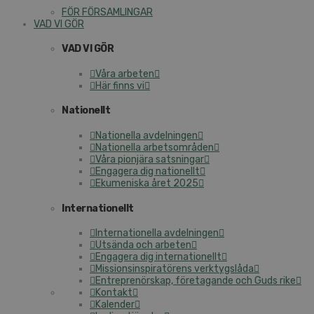
FÖR FÖRSAMLINGAR
VAD VI GÖR
VAD VI GÖR
Våra arbeten
Här finns vi
Nationellt
Nationella avdelningen
Nationella arbetsområden
Våra pionjära satsningar
Engagera dig nationellt
Ekumeniska året 2025
Internationellt
Internationella avdelningen
Utsända och arbeten
Engagera dig internationellt
Missionsinspiratörens verktygslåda
Entreprenörskap, företagande och Guds rike
Kontakt
Kalender