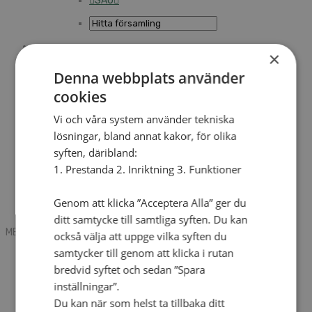
SAU
×
Sök
Denna webbplats använder
cookies
Mobile box
Kontakt
Vi och våra system använder tekniska
Tidning
lösningar, bland annat kakor, för olika
Annonsera
syften, däribland:
Hitta församling
Press
1. Prestanda 2. Inriktning 3. Funktioner
SAU
Kalender
Lediga tjänster
Genom att klicka ”Acceptera Alla” ger du
Sommargårdar
ditt samtycke till samtliga syften. Du kan
MENU
MENU
också välja att uppge vilka syften du
samtycker till genom att klicka i rutan
Search mobile
English
bredvid syftet och sedan ”Spara
Hej! Vad söker du?
inställningar”.
Kontakt
Du kan när som helst ta tillbaka ditt
Kalender