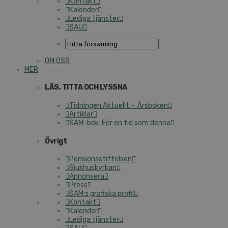
Kontakt
Kalender
Lediga tjänster
SAU
OM OSS
MER
LÄS, TITTA OCH LYSSNA
Tidningen Aktuellt + Årsboken
Artiklar
SAM-bok: För en tid som denna
Övrigt
Pensionsstiftelsen
Sjukhuskyrkan
Annonsera
Press
SAM:s grafiska profil
Kontakt
Kalender
Lediga tjänster