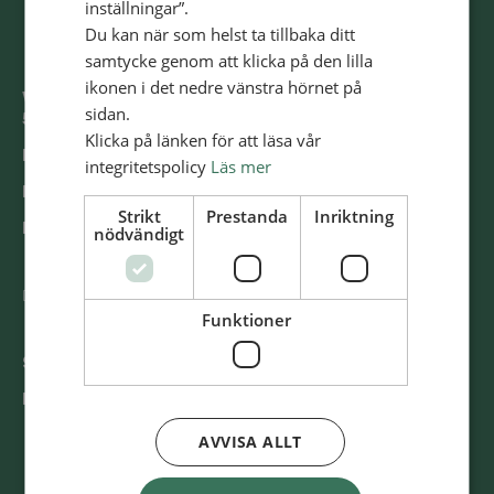
inställningar”.
Du kan när som helst ta tillbaka ditt
samtycke genom att klicka på den lilla
ikonen i det nedre vänstra hörnet på
Västra Storgatan 14
sidan.
553 15 Jönköping
Klicka på länken för att läsa vår
E-post: info@alliansmissionen.se
integritetspolicy
Läs mer
Fler kontaktuppgifter >
Strikt
Prestanda
Inriktning
Report irregularities / Rapportera oegentligheter >
nödvändigt
@SvenskaAlliansmissionen
Funktioner
Swish
900 85 90
BG
900-8590
AVVISA ALLT