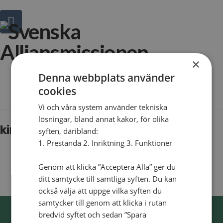
Navigation
Hej!
Vad
×
söker
Denna webbplats använder
The Blog
du?
cookies
Vi och våra system använder tekniska
lösningar, bland annat kakor, för olika
kirgizistan_2
syften, däribland:
1. Prestanda 2. Inriktning 3. Funktioner
Genom att klicka ”Acceptera Alla” ger du
ditt samtycke till samtliga syften. Du kan
också välja att uppge vilka syften du
samtycker till genom att klicka i rutan
bredvid syftet och sedan ”Spara