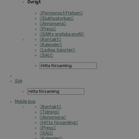
Övrigt
Pen­sions­stif­tel­sen
Sjuk­hu­s­kyr­kan
Annonsera
Press
SAM:s grafiska profil
Kontakt
Kalender
Lediga tjänster
SAU
Sök
Mobile box
Kontakt
Tidning
Annonsera
Hitta för­sam­ling
Press
SAU
Kalender