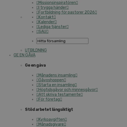
Mis­sions­in­spi­ra­tö­ren
I trygga händer
Fort­bild­ning för pastorer 2026
Kontakt
Kalender
Lediga tjänster
SAU
UT­BILD­NING
GE EN GÅVA
Ge en gåva
Månadens insamling
Gå­voshop­pen
Starta en insamling
Hög­tids­gå­vor och min­nes­gå­vor
Att skriva tes­ta­men­te
För företag
Stöd arbetet lång­sik­tigt
Kyr­ko­av­gif­ten
Må­nads­gi­va­re