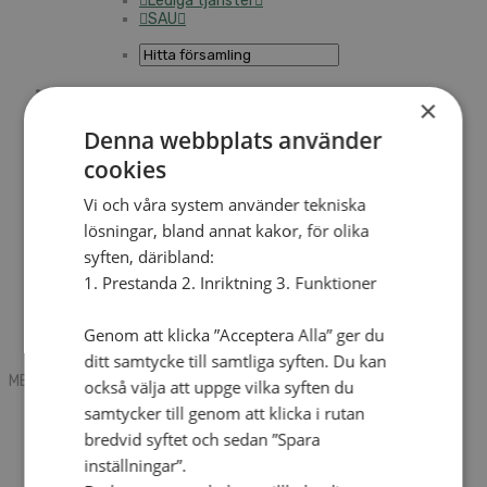
Lediga tjänster
SAU
×
Sök
Denna webbplats använder
cookies
Mobile box
Kontakt
Vi och våra system använder tekniska
Tidning
lösningar, bland annat kakor, för olika
Annonsera
syften, däribland:
Hitta för­sam­ling
Press
1. Prestanda 2. Inriktning 3. Funktioner
SAU
Kalender
Lediga tjänster
Genom att klicka ”Acceptera Alla” ger du
Som­mar­går­dar
ditt samtycke till samtliga syften. Du kan
MENU
MENU
också välja att uppge vilka syften du
samtycker till genom att klicka i rutan
Search mobile
English
bredvid syftet och sedan ”Spara
Hej! Vad söker du?
inställningar”.
Kontakt