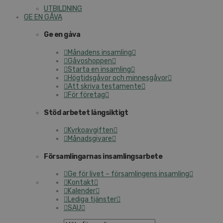
UT­BILD­NING
GE EN GÅVA
Ge en gåva
Månadens insamling
Gå­voshop­pen
Starta en insamling
Hög­tids­gå­vor och min­nes­gå­vor
Att skriva tes­ta­men­te
För företag
Stöd arbetet lång­sik­tigt
Kyr­ko­av­gif­ten
Må­nads­gi­va­re
För­sam­ling­ar­nas in­sam­lings­ar­be­te
Ge för livet – för­sam­ling­ens insamling
Kontakt
Kalender
Lediga tjänster
SAU