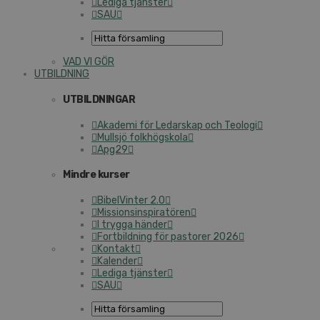
Lediga tjänster
SAU
VAD VI GÖR
UT­BILD­NING
UT­BILD­NING­AR
Akademi för Ledarskap och Teologi
Mullsjö folk­hög­sko­la
Apg29
Mindre kurser
Bi­bel­Vin­ter 2.0
Mis­sions­in­spi­ra­tö­ren
I trygga händer
Fort­bild­ning för pastorer 2026
Kontakt
Kalender
Lediga tjänster
SAU