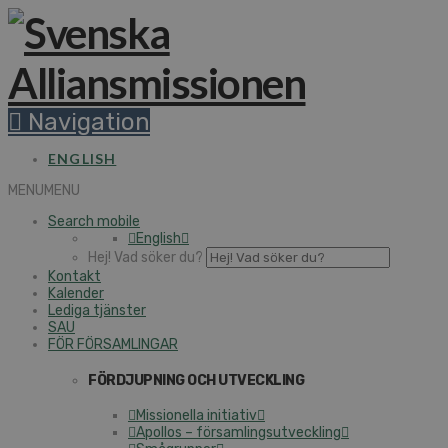
Na­vi­ga­tion
ENGLISH
MENU
MENU
Search mobile
English
Hej! Vad söker du?
Kontakt
Kalender
Lediga tjänster
SAU
FÖR FÖR­SAM­LING­AR
FÖR­DJUP­NING OCH UT­VECK­LING
Mis­sio­nel­la initiativ
Apollos – för­sam­lings­ut­veck­ling