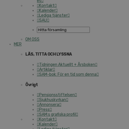
es
Kontakt
Kalender
Lediga tjänster
SAU
OM OSS
MER
LÄS, TITTA OCH LYSSNA
Tidningen Aktuellt + Årsboken
Artiklar
SAM-bok: För en tid som denna
Övrigt
Pen­sions­stif­tel­sen
Sjuk­hu­s­kyr­kan
Annonsera
Press
SAM:s grafiska profil
Kontakt
Kalender