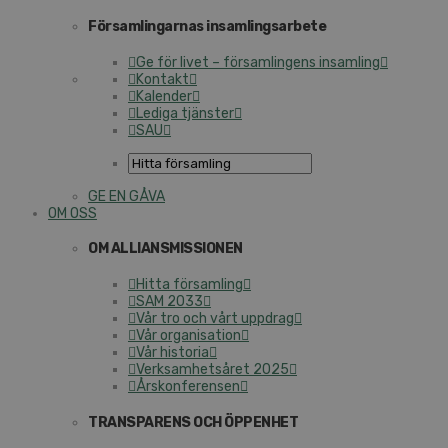
För­sam­ling­ar­nas in­sam­lings­ar­be­te
Ge för livet – för­sam­ling­ens insamling
Kontakt
Kalender
Lediga tjänster
SAU
GE EN GÅVA
OM OSS
OM AL­LI­ANS­MIS­SIO­NEN
Hitta för­sam­ling
SAM 2033
Vår tro och vårt uppdrag
Vår or­ga­ni­sa­tion
Vår historia
Verk­sam­hets­å­ret 2025
Års­kon­fe­ren­sen
TRANS­PA­RENS OCH ÖPPENHET