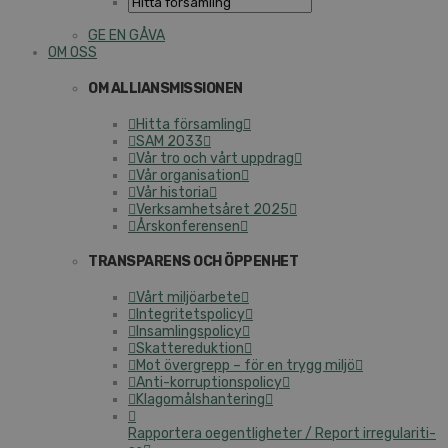
GE EN GÅVA
OM OSS
OM AL­LI­ANS­MIS­SIO­NEN
Hitta för­sam­ling
SAM 2033
Vår tro och vårt uppdrag
Vår or­ga­ni­sa­tion
Vår historia
Verk­sam­hets­å­ret 2025
Års­kon­fe­ren­sen
TRANS­PA­RENS OCH ÖPPENHET
Vårt mil­jö­ar­be­te
In­tegri­tets­po­li­cy
In­sam­lings­po­li­cy
Skat­te­re­duk­tion
Mot övergrepp – för en trygg miljö
An­ti-kor­rup­tions­po­li­cy
Kla­gomåls­han­te­ring
Rap­por­te­ra oe­gent­lig­he­ter / Report ir­re­gu­la­ri­ti­