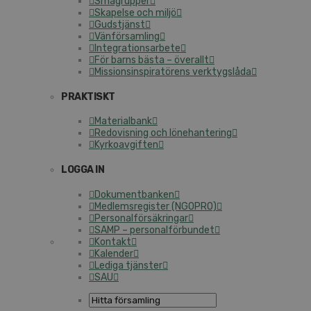
Små­grup­per
Skapelse och miljö
Guds­tjänst
Vän­för­sam­ling
In­teg­ra­tions­ar­be­te
För barns bästa – överallt
Mis­sions­in­spi­ra­tö­rens verk­tygs­lå­da
PRAKTISKT
Ma­te­ri­al­bank
Re­do­vis­ning och lö­ne­han­te­ring
Kyr­ko­av­gif­ten
LOGGA IN
Do­ku­ment­ban­ken
Med­lems­re­gis­ter (NGOPRO)
Per­sonal­för­säk­ring­ar
SAMP – per­sonal­för­bun­det
Kontakt
Kalender
Lediga tjänster
SAU