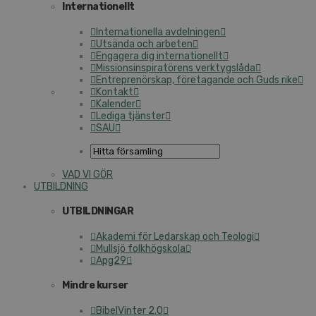
In­ter­na­tio­nellt
In­ter­na­tio­nel­la av­del­ning­en
Utsända och arbeten
Engagera dig in­ter­na­tio­nellt
Mis­sions­in­spi­ra­tö­rens verk­tygs­lå­da
Ent­re­pre­nör­skap, fö­re­ta­gan­de och Guds rike
Kontakt
Kalender
Lediga tjänster
SAU
VAD VI GÖR
UT­BILD­NING
UT­BILD­NING­AR
Akademi för Ledarskap och Teologi
Mullsjö folk­hög­sko­la
Apg29
Mindre kurser
Bi­bel­Vin­ter 2.0