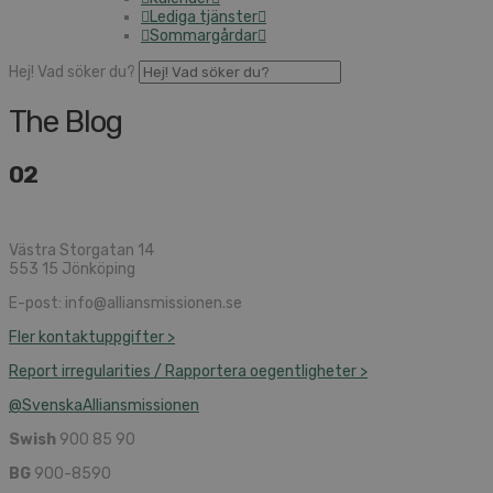
Lediga tjänster
Som­mar­går­dar
Hej! Vad söker du?
The Blog
02
Västra Storgatan 14
553 15 Jönköping
E-post: info@​alliansmissionen.​se
Fler kon­takt­upp­gif­ter >
Report ir­re­gu­la­ri­ti­es / Rap­por­te­ra oe­gent­lig­he­ter >
@SvenskaAl­li­ans­mis­sio­nen
Swish
900 85 90
BG
900-8590