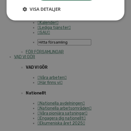
Med­lems­re­gis­ter (NGOPRO)
Per­sonal­för­säk­ring­ar
VISA DETALJER
SAMP – per­sonal­för­bun­det
Kontakt
Kalender
Lediga tjänster
SAU
FÖR FÖR­SAM­LING­AR
VAD VI GÖR
VAD VI GÖR
Våra arbeten
Här finns vi
Na­tio­nellt
Na­tio­nel­la av­del­ning­en
Na­tio­nel­la ar­bets­om­rå­den
Våra pionjära sats­ning­ar
Engagera dig na­tio­nellt
Eku­me­nis­ka året 2025