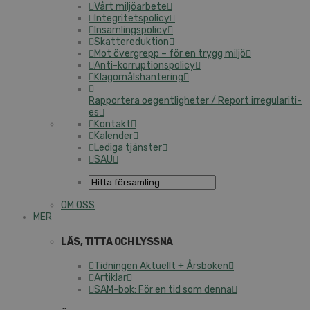
Vårt mil­jö­ar­be­te
In­tegri­tets­po­li­cy
In­sam­lings­po­li­cy
Skat­te­re­duk­tion
Mot övergrepp – för en trygg miljö
An­ti-kor­rup­tions­po­li­cy
Kla­gomåls­han­te­ring
Rap­por­te­ra oe­gent­lig­he­ter / Report ir­re­gu­la­ri­ti­
es
Kontakt
Kalender
Lediga tjänster
SAU
OM OSS
MER
LÄS, TITTA OCH LYSSNA
Tidningen Aktuellt + Årsboken
Artiklar
SAM-bok: För en tid som denna