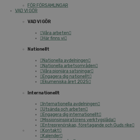
FÖR FÖRSAMLINGAR
VAD VI GÖR
VAD VI GÖR
Våra arbeten
Här finns vi
Nationellt
Nationella avdelningen
Nationella arbetsområden
Våra pionjära satsningar
Engagera dig nationellt
Ekumeniska året 2025
Internationellt
Internationella avdelningen
Utsända och arbeten
Engagera dig internationellt
Missionsinspiratörens verktygslåda
Entreprenörskap, företagande och Guds rike
Kontakt
Kalender