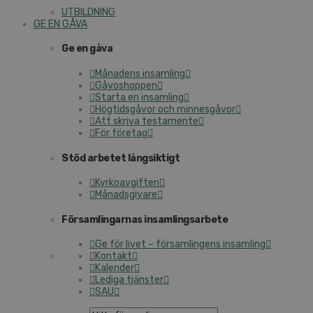
UTBILDNING
GE EN GÅVA
Ge en gåva
Månadens insamling
Gåvoshoppen
Starta en insamling
Högtidsgåvor och minnesgåvor
Att skriva testamente
För företag
Stöd arbetet långsiktigt
Kyrkoavgiften
Månadsgivare
Församlingarnas insamlingsarbete
Ge för livet – församlingens insamling
Kontakt
Kalender
Lediga tjänster
SAU