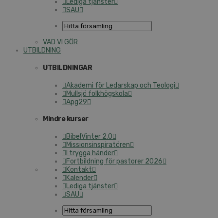
Lediga tjänster
SAU
VAD VI GÖR
UTBILDNING
UTBILDNINGAR
Akademi för Ledarskap och Teologi
Mullsjö folkhögskola
Apg29
Mindre kurser
BibelVinter 2.0
Missionsinspiratören
I trygga händer
Fortbildning för pastorer 2026
Kontakt
Kalender
Lediga tjänster
SAU