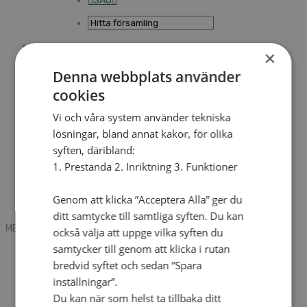
SAU
×
Sök
Denna webbplats använder
cookies
Mobile box
Kontakt
Vi och våra system använder tekniska
Tidning
lösningar, bland annat kakor, för olika
Annonsera
syften, däribland:
Hitta församling
Press
1. Prestanda 2. Inriktning 3. Funktioner
SAU
Kalender
Lediga tjänster
Genom att klicka ”Acceptera Alla” ger du
Sommargårdar
ditt samtycke till samtliga syften. Du kan
MENU
MENU
också välja att uppge vilka syften du
samtycker till genom att klicka i rutan
Search mobile
English
bredvid syftet och sedan ”Spara
Hej! Vad söker du?
inställningar”.
Kontakt
Du kan när som helst ta tillbaka ditt
Kalender