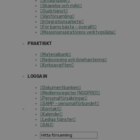
Smågrupper
Skapelse och miljö
Gudstjänst
Vänförsamling
Integrationsarbete
För barns bästa – överallt
Missionsinspiratörens verktygslåda
PRAKTISKT
Materialbank
Redovisning och lönehantering
Kyrkoavgiften
LOGGA IN
Dokumentbanken
Medlemsregister (NGOPRO)
Personalförsäkringar
SAMP – personalförbundet
Kontakt
Kalender
Lediga tjänster
SAU