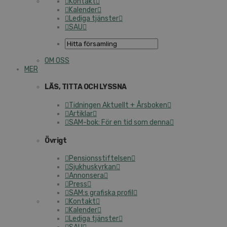
Kontakt
Kalender
Lediga tjänster
SAU
OM OSS
MER
LÄS, TITTA OCH LYSSNA
Tidningen Aktuellt + Årsboken
Artiklar
SAM-bok: För en tid som denna
Övrigt
Pensionsstiftelsen
Sjukhuskyrkan
Annonsera
Press
SAM:s grafiska profil
Kontakt
Kalender
Lediga tjänster