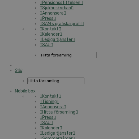
Pensionsstiftelsen
Sjukhuskyrkan
Annonsera
Press
SAM:s grafiska profil
Kontakt
Kalender
Lediga tjänster
SAU
Sök
Mobile box
Kontakt
Tidning
Annonsera
Hitta församling
Press
SAU
Kalender
Lediga tjänster
Sommargårdar