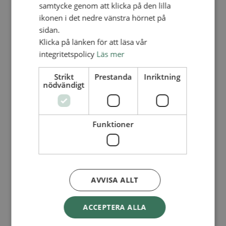
Lediga tjänster
samtycke genom att klicka på den lilla
SAU
ikonen i det nedre vänstra hörnet på
FÖR FÖRSAMLINGAR
sidan.
FÖRDJUPNING OCH UTVECKLING
Klicka på länken för att läsa vår
integritetspolicy
Läs mer
Missionella initiativ
Apollos – församlingsutveckling
Smågrupper
Strikt
Prestanda
Inriktning
Skapelse och miljö
nödvändigt
Gudstjänst
Vänförsamling
Integrationsarbete
För barns bästa – överallt
Funktioner
Missionsinspiratörens verktygslåda
PRAKTISKT
Materialbank
Redovisning och lönehantering
Kyrkoavgiften
AVVISA ALLT
LOGGA IN
ACCEPTERA ALLA
Dokumentbanken
Medlemsregister (NGOPRO)