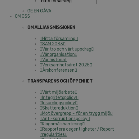
GE EN GÅVA
OM OSS
OM ALLIANSMISSIONEN
Hitta församling
SAM 2033
Vår tro och vårt uppdrag
Vår organisation
Vår historia
Verksamhetsåret 2025
Årskonferensen
TRANSPARENS OCH ÖPPENHET
Vårt miljöarbete
Integritetspolicy
Insamlingspolicy
Skattereduktion
Mot övergrepp – för en trygg miljö
Anti-korruptionspolicy
Klagomålshantering
Rapportera oegentligheter / Report
irregularities