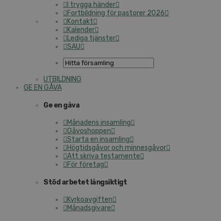
I trygga händer
Fortbildning för pastorer 2026
Kontakt
Kalender
Lediga tjänster
SAU
UTBILDNING
GE EN GÅVA
Ge en gåva
Månadens insamling
Gåvoshoppen
Starta en insamling
Högtidsgåvor och minnesgåvor
Att skriva testamente
För företag
Stöd arbetet långsiktigt
Kyrkoavgiften
Månadsgivare