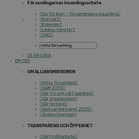
Församlingarnas insamlingsarbete
Ge för livet – församlingens insamling
Kontakt
Kalender
Lediga tjänster
SAU
GE EN GÅVA
OM OSS
OM ALLIANSMISSIONEN
Hitta församling
SAM 2033
Vår tro och vårt uppdrag
Vår organisation
Vår historia
Verksamhetsåret 2025
Årskonferensen
TRANSPARENS OCH ÖPPENHET
Vårt miljöarbete