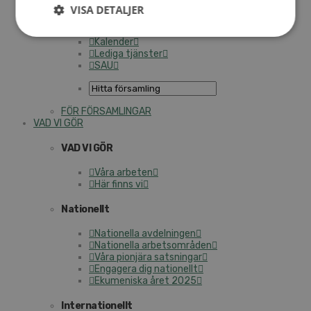
Personalförsäkringar
VISA DETALJER
SAMP – personalförbundet
Kontakt
Kalender
Lediga tjänster
SAU
FÖR FÖRSAMLINGAR
VAD VI GÖR
VAD VI GÖR
Våra arbeten
Här finns vi
Nationellt
Nationella avdelningen
Nationella arbetsområden
Våra pionjära satsningar
Engagera dig nationellt
Ekumeniska året 2025
Internationellt