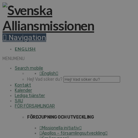
Navigation
ENGLISH
MENU
MENU
Search mobile
English
Hej! Vad söker du?
Kontakt
Kalender
Lediga tjänster
SAU
FÖR FÖRSAMLINGAR
FÖRDJUPNING OCH UTVECKLING
Missionella initiativ
Apollos – församlingsutveckling