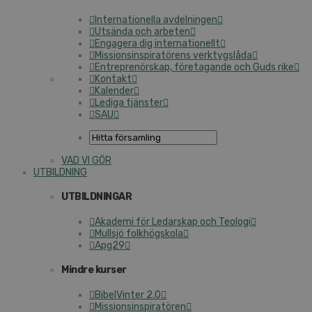
Internationella avdelningen
Utsända och arbeten
Engagera dig internationellt
Missionsinspiratörens verktygslåda
Entreprenörskap, företagande och Guds rike
Kontakt
Kalender
Lediga tjänster
SAU
VAD VI GÖR
UTBILDNING
UTBILDNINGAR
Akademi för Ledarskap och Teologi
Mullsjö folkhögskola
Apg29
Mindre kurser
BibelVinter 2.0
Missionsinspiratören