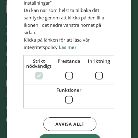
inställningar”.
Du kan när som helst ta tillbaka ditt
samtycke genom att klicka på den lilla
ikonen i det nedre vänstra hörnet på
Västra Storgatan 14
sidan.
553 15 Jönköping
Klicka på länken för att läsa vår
E-post: info@​alliansmissionen.​se
integritetspolicy
Läs mer
Fler kon­takt­upp­gif­ter >
Strikt
Prestanda
Inriktning
Report ir­re­gu­la­ri­ti­es / Rap­por­te­ra oe­gent­lig­he­ter >
nödvändigt
@SvenskaAl­li­ans­mis­sio­nen
Funktioner
Swish
900 85 90
BG
900-8590
AVVISA ALLT