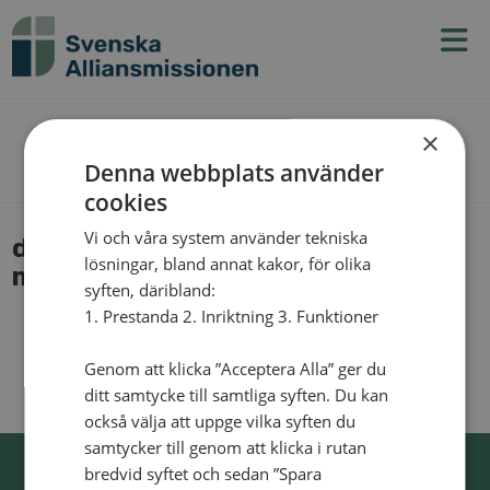
N
v
g
t
×
The Blog
Denna webbplats använder
cookies
Vi och våra system använder tekniska
dof­ten-av-ny­ba­ka­de-bul­lar-i-
lösningar, bland annat kakor, för olika
ma­lawi_1
syften, däribland:
1. Prestanda 2. Inriktning 3. Funktioner
Genom att klicka ”Acceptera Alla” ger du
ditt samtycke till samtliga syften. Du kan
också välja att uppge vilka syften du
samtycker till genom att klicka i rutan
bredvid syftet och sedan ”Spara