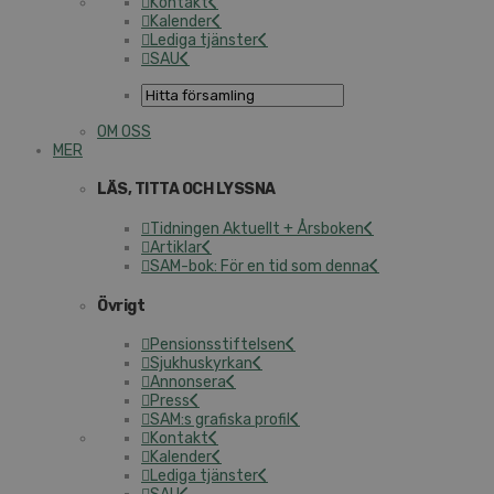
Kontakt
Kalender
Lediga tjänster
SAU
OM OSS
MER
LÄS, TITTA OCH LYSSNA
Tidningen Aktuellt + Årsboken
Artiklar
SAM-bok: För en tid som denna
Övrigt
Pensionsstiftelsen
Sjukhuskyrkan
Annonsera
Press
SAM:s grafiska profil
Kontakt
Kalender
Lediga tjänster