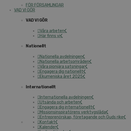
FÖR FÖRSAMLINGAR
VAD VI GÖR
VAD VI GÖR
Våra arbeten
Här finns vi
Nationellt
Nationella avdelningen
Nationella arbetsområden
Våra pionjära satsningar
Engagera dig nationellt
Ekumeniska året 2025
Internationellt
Internationella avdelningen
Utsända och arbeten
Engagera dig internationellt
Missionsinspiratörens verktygslåda
Entreprenörskap, företagande och Guds rike
Kontakt
Kalender