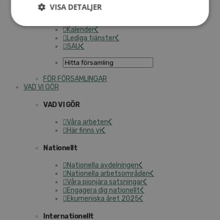
Personalförsäkringar
VISA DETALJER
SAMP – personalförbundet
Kontakt
Kalender
Lediga tjänster
SAU
FÖR FÖRSAMLINGAR
VAD VI GÖR
VAD VI GÖR
Våra arbeten
Här finns vi
Nationellt
Nationella avdelningen
Nationella arbetsområden
Våra pionjära satsningar
Engagera dig nationellt
Ekumeniska året 2025
Internationellt