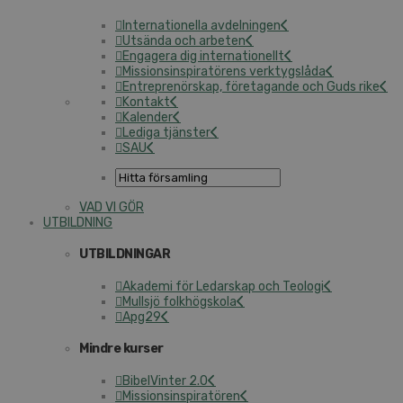
Internationella avdelningen
Utsända och arbeten
Engagera dig internationellt
Missionsinspiratörens verktygslåda
Entreprenörskap, företagande och Guds rike
Kontakt
Kalender
Lediga tjänster
SAU
VAD VI GÖR
UTBILDNING
UTBILDNINGAR
Akademi för Ledarskap och Teologi
Mullsjö folkhögskola
Apg29
Mindre kurser
BibelVinter 2.0
Missionsinspiratören