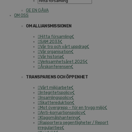
GE EN GÅVA
OM OSS
OM ALLIANSMISSIONEN
Hitta församling
SAM 2033
Vår tro och vårt uppdrag
Vår organisation
Vår historia
Verksamhetsåret 2025
Årskonferensen
TRANSPARENS OCH ÖPPENHET
Vårt miljöarbete
Integritetspolicy
Insamlingspolicy
Skattereduktion
Mot övergrepp – för en trygg miljö
Anti-korruptionspolicy
Klagomålshantering
Rapportera oegentligheter / Report
irregularities