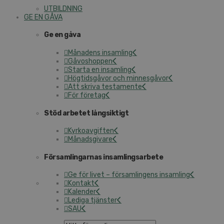
UTBILDNING
GE EN GÅVA
Ge en gåva
Månadens insamling
Gåvoshoppen
Starta en insamling
Högtidsgåvor och minnesgåvor
Att skriva testamente
För företag
Stöd arbetet långsiktigt
Kyrkoavgiften
Månadsgivare
Församlingarnas insamlingsarbete
Ge för livet – församlingens insamling
Kontakt
Kalender
Lediga tjänster
SAU