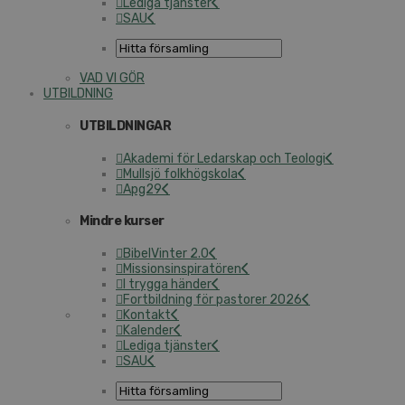
Lediga tjänster
SAU
VAD VI GÖR
UTBILDNING
UTBILDNINGAR
Akademi för Ledarskap och Teologi
Mullsjö folkhögskola
Apg29
Mindre kurser
BibelVinter 2.0
Missionsinspiratören
I trygga händer
Fortbildning för pastorer 2026
Kontakt
Kalender
Lediga tjänster
SAU