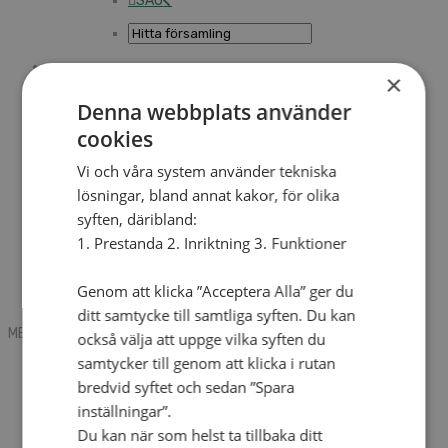
SAU
×
Sök
Denna webbplats använder
cookies
Mobile box
Kontakt
Vi och våra system använder tekniska
Tidning
lösningar, bland annat kakor, för olika
Annonsera
syften, däribland:
Hitta församling
Press
1. Prestanda 2. Inriktning 3. Funktioner
SAU
Kalender
Lediga tjänster
Genom att klicka ”Acceptera Alla” ger du
Sommargårdar
ditt samtycke till samtliga syften. Du kan
MENU
MENU
också välja att uppge vilka syften du
samtycker till genom att klicka i rutan
Search mobile
English
bredvid syftet och sedan ”Spara
Hej! Vad söker du?
inställningar”.
Kontakt
Du kan när som helst ta tillbaka ditt
Kalender