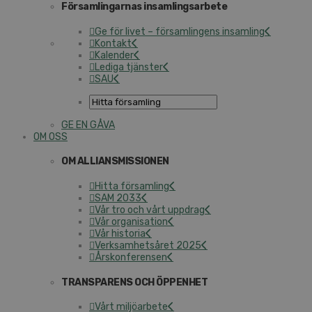
Församlingarnas insamlingsarbete
Ge för livet – församlingens insamling
Kontakt
Kalender
Lediga tjänster
SAU
GE EN GÅVA
OM OSS
OM ALLIANSMISSIONEN
Hitta församling
SAM 2033
Vår tro och vårt uppdrag
Vår organisation
Vår historia
Verksamhetsåret 2025
Årskonferensen
TRANSPARENS OCH ÖPPENHET
Vårt miljöarbete