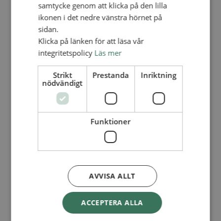
Lediga tjänster
samtycke genom att klicka på den lilla
SAU
ikonen i det nedre vänstra hörnet på
FÖR FÖRSAMLINGAR
sidan.
FÖRDJUPNING OCH UTVECKLING
Klicka på länken för att läsa vår
integritetspolicy
Läs mer
Missionella initiativ
Apollos – församlingsutveckling
Smågrupper
Strikt
Prestanda
Inriktning
Skapelse och miljö
nödvändigt
Gudstjänst
Vänförsamling
Integrationsarbete
För barns bästa – överallt
Funktioner
Missionsinspiratörens verktygslåda
PRAKTISKT
Materialbank
Redovisning och lönehantering
Kyrkoavgiften
AVVISA ALLT
LOGGA IN
ACCEPTERA ALLA
Dokumentbanken
Medlemsregister (NGOPRO)