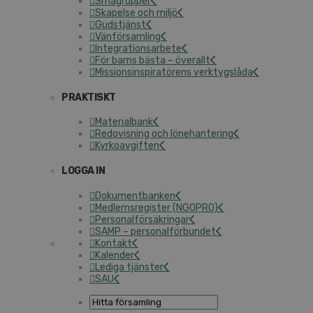
Smågrupper
Skapelse och miljö
Gudstjänst
Vänförsamling
Integrationsarbete
För barns bästa – överallt
Missionsinspiratörens verktygslåda
PRAKTISKT
Materialbank
Redovisning och lönehantering
Kyrkoavgiften
LOGGA IN
Dokumentbanken
Medlemsregister (NGOPRO)
Personalförsäkringar
SAMP – personalförbundet
Kontakt
Kalender
Lediga tjänster
SAU