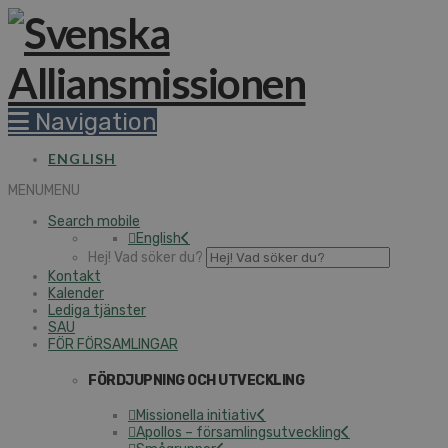
Navigation
ENGLISH
MENU
MENU
Search mobile
English
Hej! Vad söker du?
Kontakt
Kalender
Lediga tjänster
SAU
FÖR FÖRSAMLINGAR
FÖRDJUPNING OCH UTVECKLING
Missionella initiativ
Apollos – församlingsutveckling