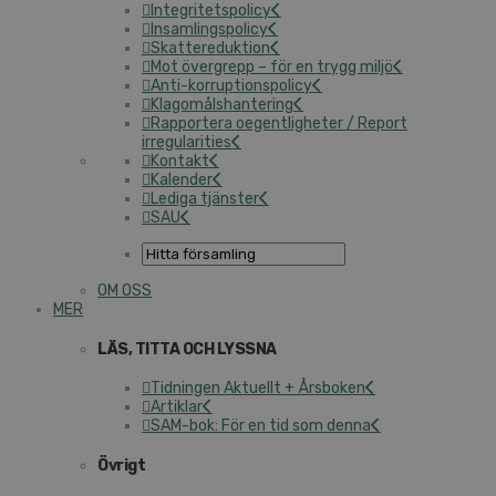
Integritetspolicy
Insamlingspolicy
Skattereduktion
Mot övergrepp – för en trygg miljö
Anti-korruptionspolicy
Klagomålshantering
Rapportera oegentligheter / Report
irregularities
Kontakt
Kalender
Lediga tjänster
SAU
OM OSS
MER
LÄS, TITTA OCH LYSSNA
Tidningen Aktuellt + Årsboken
Artiklar
SAM-bok: För en tid som denna
Övrigt