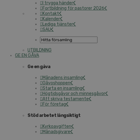
I trygga händer
Fortbildning för pastorer 2026
Kontakt
Kalender
Lediga tjänster
SAU
UTBILDNING
GE EN GÅVA
Ge en gåva
Månadens insamling
Gåvoshoppen
Starta en insamling
Högtidsgåvor och minnesgåvor
Att skriva testamente
För företag
Stöd arbetet långsiktigt
Kyrkoavgiften
Månadsgivare