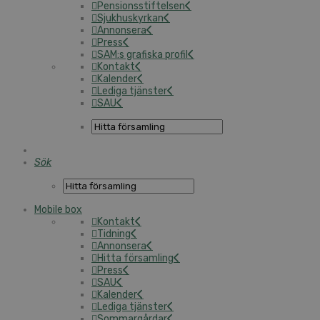
Pensionsstiftelsen
Sjukhuskyrkan
Annonsera
Press
SAM:s grafiska profil
Kontakt
Kalender
Lediga tjänster
SAU
Sök
Mobile box
Kontakt
Tidning
Annonsera
Hitta församling
Press
SAU
Kalender
Lediga tjänster
Sommargårdar