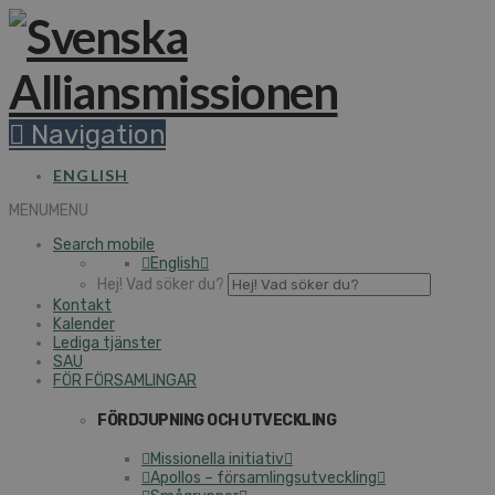
Navigation
ENGLISH
MENU
MENU
Search mobile
English
Hej! Vad söker du?
Kontakt
Kalender
Lediga tjänster
SAU
FÖR FÖRSAMLINGAR
FÖRDJUPNING OCH UTVECKLING
Missionella initiativ
Apollos – församlingsutveckling