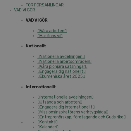
FÖR FÖRSAMLINGAR
VAD VI GÖR
VAD VI GÖR
Våra arbeten
Här finns vi
Nationellt
Nationella avdelningen
Nationella arbetsområden
Våra pionjära satsningar
Engagera dig nationellt
Ekumeniska året 2025
Internationellt
Internationella avdelningen
Utsända och arbeten
Engagera dig internationellt
Missionsinspiratörens verktygslåda
Entreprenörskap, företagande och Guds rike
Kontakt
Kalender