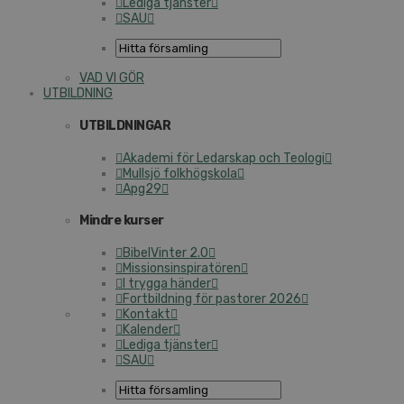
Lediga tjänster
SAU
VAD VI GÖR
UTBILDNING
UTBILDNINGAR
Akademi för Ledarskap och Teologi
Mullsjö folkhögskola
Apg29
Mindre kurser
BibelVinter 2.0
Missionsinspiratören
I trygga händer
Fortbildning för pastorer 2026
Kontakt
Kalender
Lediga tjänster
SAU