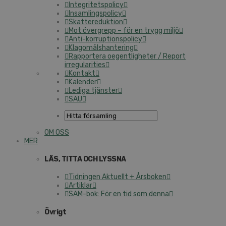
Integritetspolicy
Insamlingspolicy
Skattereduktion
Mot övergrepp – för en trygg miljö
Anti-korruptionspolicy
Klagomålshantering
Rapportera oegentligheter / Report
irregularities
Kontakt
Kalender
Lediga tjänster
SAU
OM OSS
MER
LÄS, TITTA OCH LYSSNA
Tidningen Aktuellt + Årsboken
Artiklar
SAM-bok: För en tid som denna
Övrigt