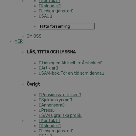
Kontakt
Kalender
Lediga tjänster
SAU
OM OSS
MER
LÄS, TITTA OCH LYSSNA
Tidningen Aktuellt + Årsboken
Artiklar
SAM-bok: För en tid som denna
Övrigt
Pensionsstiftelsen
Sjukhuskyrkan
Annonsera
Press
SAM:s grafiska profil
Kontakt
Kalender
Lediga tjänster