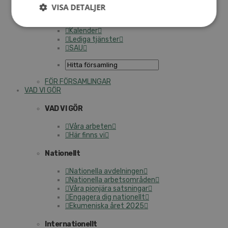
Personalförsäkringar
VISA DETALJER
SAMP – personalförbundet
Kontakt
Kalender
Lediga tjänster
SAU
FÖR FÖRSAMLINGAR
VAD VI GÖR
VAD VI GÖR
Våra arbeten
Här finns vi
Nationellt
Nationella avdelningen
Nationella arbetsområden
Våra pionjära satsningar
Engagera dig nationellt
Ekumeniska året 2025
Internationellt