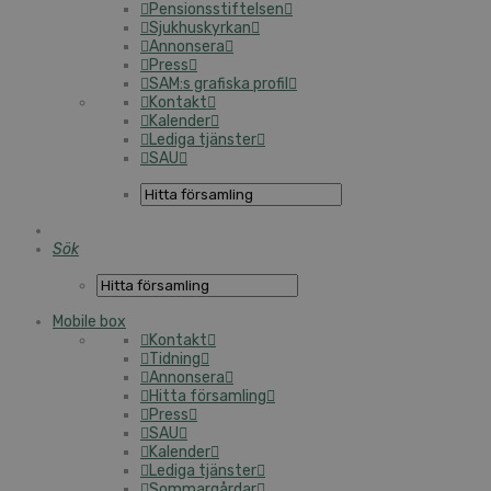
Pensionsstiftelsen
Sjukhuskyrkan
Annonsera
Press
SAM:s grafiska profil
Kontakt
Kalender
Lediga tjänster
SAU
Sök
Mobile box
Kontakt
Tidning
Annonsera
Hitta församling
Press
SAU
Kalender
Lediga tjänster
Sommargårdar