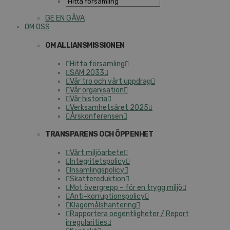
GE EN GÅVA
OM OSS
OM ALLIANSMISSIONEN
Hitta församling
SAM 2033
Vår tro och vårt uppdrag
Vår organisation
Vår historia
Verksamhetsåret 2025
Årskonferensen
TRANSPARENS OCH ÖPPENHET
Vårt miljöarbete
Integritetspolicy
Insamlingspolicy
Skattereduktion
Mot övergrepp – för en trygg miljö
Anti-korruptionspolicy
Klagomålshantering
Rapportera oegentligheter / Report
irregularities