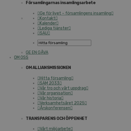
Församlingarnas insamlingsarbete
Ge för livet – församlingens insamling
Kontakt
Kalender
Lediga tjänster
SAU
GE EN GÅVA
OM OSS
OM ALLIANSMISSIONEN
Hitta församling
SAM 2033
Vår tro och vårt uppdrag
Vår organisation
Vår historia
Verksamhetsåret 2025
Årskonferensen
TRANSPARENS OCH ÖPPENHET
Vårt miljöarbete