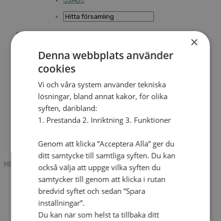
SAU
×
Sök
Denna webbplats använder
cookies
Mobile box
Kontakt
Vi och våra system använder tekniska
Tidning
lösningar, bland annat kakor, för olika
Annonsera
syften, däribland:
Hitta församling
Press
1. Prestanda 2. Inriktning 3. Funktioner
SAU
Kalender
Lediga tjänster
Genom att klicka ”Acceptera Alla” ger du
Sommargårdar
ditt samtycke till samtliga syften. Du kan
MENU
MENU
också välja att uppge vilka syften du
samtycker till genom att klicka i rutan
Search mobile
English
bredvid syftet och sedan ”Spara
Hej! Vad söker du?
inställningar”.
Kontakt
Du kan när som helst ta tillbaka ditt
Kalender