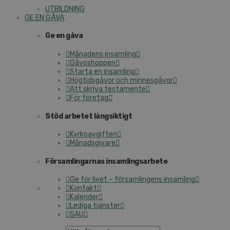
UTBILDNING
GE EN GÅVA
Ge en gåva
Månadens insamling
Gåvoshoppen
Starta en insamling
Högtidsgåvor och minnesgåvor
Att skriva testamente
För företag
Stöd arbetet långsiktigt
Kyrkoavgiften
Månadsgivare
Församlingarnas insamlingsarbete
Ge för livet – församlingens insamling
Kontakt
Kalender
Lediga tjänster
SAU