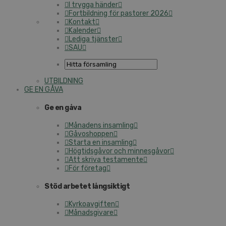
I trygga händer
Fortbildning för pastorer 2026
Kontakt
Kalender
Lediga tjänster
SAU
UTBILDNING
GE EN GÅVA
Ge en gåva
Månadens insamling
Gåvoshoppen
Starta en insamling
Högtidsgåvor och minnesgåvor
Att skriva testamente
För företag
Stöd arbetet långsiktigt
Kyrkoavgiften
Månadsgivare