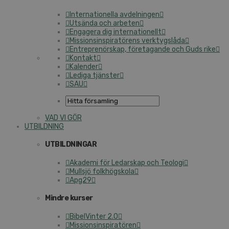
Internationella avdelningen
Utsända och arbeten
Engagera dig internationellt
Missionsinspiratörens verktygslåda
Entreprenörskap, företagande och Guds rike
Kontakt
Kalender
Lediga tjänster
SAU
VAD VI GÖR
UTBILDNING
UTBILDNINGAR
Akademi för Ledarskap och Teologi
Mullsjö folkhögskola
Apg29
Mindre kurser
BibelVinter 2.0
Missionsinspiratören