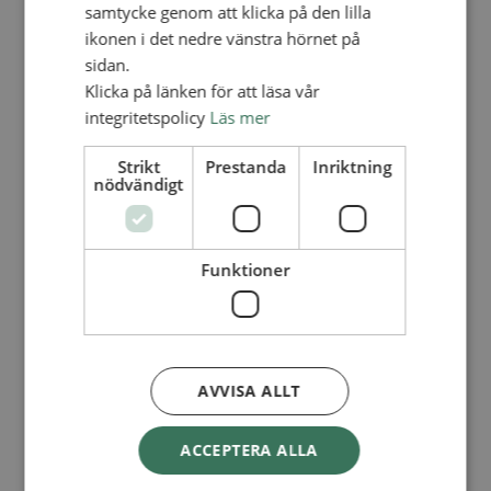
Lediga tjänster
samtycke genom att klicka på den lilla
SAU
ikonen i det nedre vänstra hörnet på
FÖR FÖRSAMLINGAR
sidan.
FÖRDJUPNING OCH UTVECKLING
Klicka på länken för att läsa vår
integritetspolicy
Läs mer
Missionella initiativ
Apollos – församlingsutveckling
Smågrupper
Strikt
Prestanda
Inriktning
Skapelse och miljö
nödvändigt
Gudstjänst
Vänförsamling
Integrationsarbete
För barns bästa – överallt
Funktioner
Missionsinspiratörens verktygslåda
PRAKTISKT
Materialbank
Redovisning och lönehantering
Kyrkoavgiften
AVVISA ALLT
LOGGA IN
ACCEPTERA ALLA
Dokumentbanken
Medlemsregister (NGOPRO)