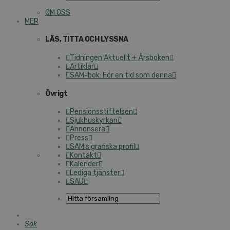
OM OSS
MER
LÄS, TITTA OCH LYSSNA
Tidningen Aktuellt + Årsboken
Artiklar
SAM-bok: För en tid som denna
Övrigt
Pensionsstiftelsen
Sjukhuskyrkan
Annonsera
Press
SAM:s grafiska profil
Kontakt
Kalender
Lediga tjänster
SAU
Sök