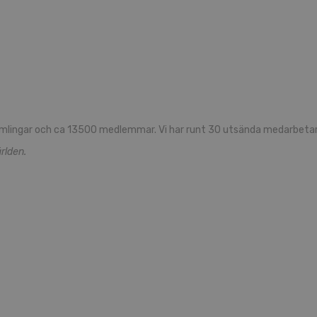
mlingar och ca 13500 medlemmar. Vi har runt 30 utsända medarbetare
rlden.