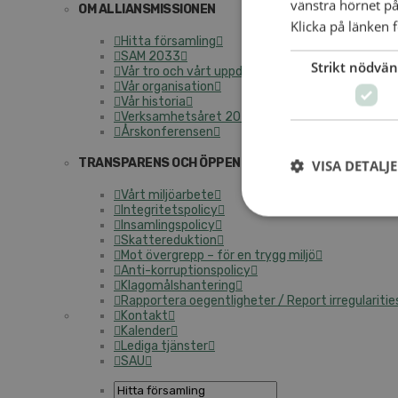
vänstra hörnet på
OM ALLIANSMISSIONEN
Klicka på länken f
Hitta församling
SAM 2033
Strikt nödvän
Vår tro och vårt uppdrag
Vår organisation
Vår historia
Verksamhetsåret 2025
Årskonferensen
TRANSPARENS OCH ÖPPENHET
VISA DETALJ
Vårt miljöarbete
Integritetspolicy
Insamlingspolicy
Skattereduktion
Mot övergrepp – för en trygg miljö
Anti-korruptionspolicy
Klagomålshantering
Rapportera oegentligheter / Report irregularitie
Kontakt
Kalender
Lediga tjänster
SAU