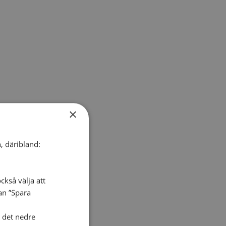
×
, däribland:
ckså välja att
dan ”Spara
i det nedre