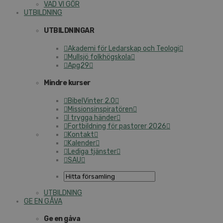
VAD VI GÖR
UTBILDNING
UTBILDNINGAR
Akademi för Ledarskap och Teologi
Mullsjö folkhögskola
Apg29
Mindre kurser
BibelVinter 2.0
Missionsinspiratören
I trygga händer
Fortbildning för pastorer 2026
Kontakt
Kalender
Lediga tjänster
SAU
UTBILDNING
GE EN GÅVA
Ge en gåva