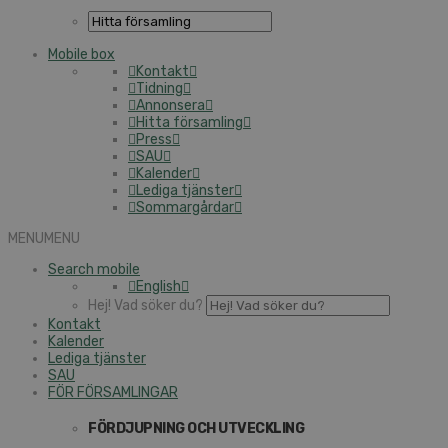
Mobile box
Kontakt
Tidning
Annonsera
Hitta församling
Press
SAU
Kalender
Lediga tjänster
Sommargårdar
MENU
MENU
Search mobile
English
Hej! Vad söker du?
Kontakt
Kalender
Lediga tjänster
SAU
FÖR FÖRSAMLINGAR
FÖRDJUPNING OCH UTVECKLING