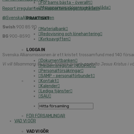
För barns bästa – överallt
Missionsinspiratörens verktygslåda
Report irregularities / Rapportera oegentligheter >
@SvenskaAlliansmissionen
PRAKTISKT
Swish
900 85 90
Materialbank
Redovisning och lönehantering
BG
900-8590
Kyrkoavgiften
LOGGA IN
Svenska Alliansmissionen är ett kristet trossamfund med 140 försa
Dokumentbanken
Vi vill tillsammans ta emot, formas av och gestalta Jesus Kristus i vä
Medlemsregister (NGOPRO)
Personalförsäkringar
SAMP – personalförbundet
Kontakt
Kalender
Lediga tjänster
SAU
FÖR FÖRSAMLINGAR
VAD VI GÖR
VAD VI GÖR