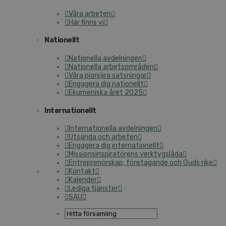
Våra arbeten
Här finns vi
Nationellt
Nationella avdelningen
Nationella arbetsområden
Våra pionjära satsningar
Engagera dig nationellt
Ekumeniska året 2025
Internationellt
Internationella avdelningen
Utsända och arbeten
Engagera dig internationellt
Missionsinspiratörens verktygslåda
Entreprenörskap, företagande och Guds rike
Kontakt
Kalender
Lediga tjänster
SAU