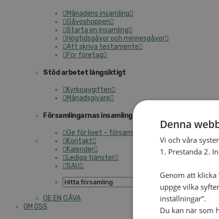
Månadens insamling
Gåvoshoppen
Starta en insamling
Högtidsgåvor och minnesgåvor
Att skriva testamente
För företag
Stöd arbetet långsiktigt
Kyrkoavgiften
Månadsgivare
Församlingarnas insamlingsarbete
Denna webb
Ge för livet – församlingens insamling
Vi och våra syste
Kontakt
Kalender
1. Prestanda 2. I
Lediga tjänster
SAU
Genom att klicka ”
uppge vilka syfte
inställningar”.
GE EN GÅVA
OM OSS
Du kan när som he