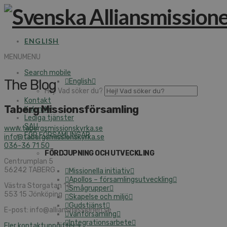
ENGLISH
MENU
MENU
Search mobile
The Blog
English
Hej! Vad söker du?
Kontakt
Taberg Missionsförsamling
Kalender
Lediga tjänster
SAU
www.tabergsmissionskyrka.se
FÖR FÖRSAMLINGAR
info@tabergsmissionskyrka.se
036-36 71 50
FÖRDJUPNING OCH UTVECKLING
Centrumplan 5
56242 TABERG
Missionella initiativ
Apollos – församlingsutveckling
Västra Storgatan 14
Smågrupper
553 15 Jönköping
Skapelse och miljö
Gudstjänst
E-post: info@alliansmissionen.se
Vänförsamling
Integrationsarbete
Fler kontaktuppgifter >