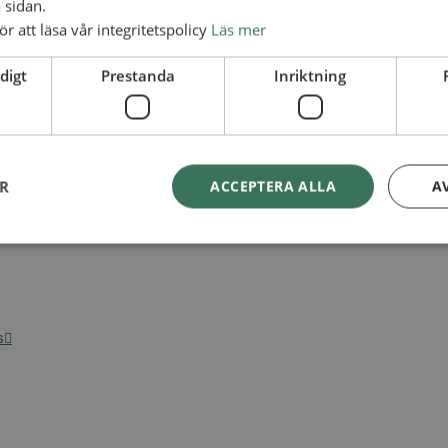
 sidan.
ör att läsa vår integritetspolicy
Läs mer
digt
Prestanda
Inriktning
ER
ACCEPTERA ALLA
A
s