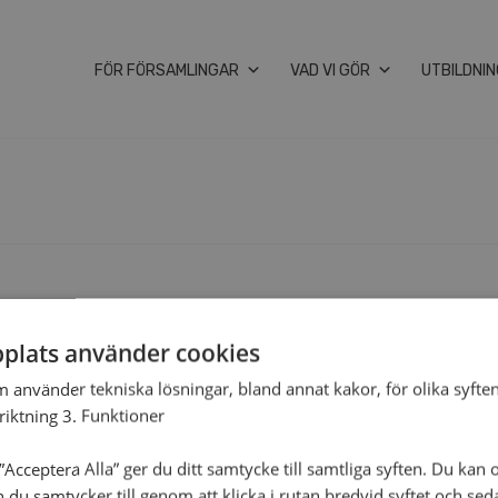
FÖR FÖRSAMLINGAR
VAD VI GÖR
UTBILDNI
plats använder cookies
m använder tekniska lösningar, bland annat kakor, för olika syften
nriktning 3. Funktioner
Acceptera Alla” ger du ditt samtycke till samtliga syften. Du kan o
n du samtycker till genom att klicka i rutan bredvid syftet och se