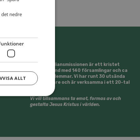
i det nedre
Funktioner
Svenska Alliansmissionen är ett kristet
trossamfund med 140 församlingar och ca
13500 medlemmar. Vi har runt 30 utsända
VVISA ALLT
medarbetare och är verksamma i ett 20-tal
länder.
Vi vill tillsammans ta emot, formas av och
gestalta Jesus Kristus i världen.