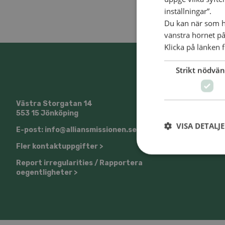
inställningar”.
Du kan när som he
vänstra hörnet på
Klicka på länken f
Strikt nödvän
Västra Storgatan 14
@SvenskaA
553 15 Jönköping
VISA DETALJ
E-post: info@alliansmissionen.se
Fler kontaktuppgifter >
Report irregularities / Rapportera
oegentligheter >