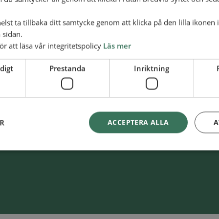
lst ta tillbaka ditt samtycke genom att klicka på den lilla ikonen 
 sidan.
ör att läsa vår integritetspolicy
Läs mer
digt
Prestanda
Inriktning
Swish
900 85 90
lliansmissionen
BG
900-8590
ER
ACCEPTERA ALLA
A