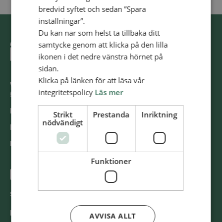
bredvid syftet och sedan ”Spara
inställningar”.
Du kan när som helst ta tillbaka ditt
samtycke genom att klicka på den lilla
ikonen i det nedre vänstra hörnet på
sidan.
Klicka på länken för att läsa vår
Västra Storgatan 14
integritetspolicy
Läs mer
553 15 Jönköping
E-post: info@​alliansmissionen.​se
Strikt
Prestanda
Inriktning
nödvändigt
Fler kon­takt­upp­gif­ter >
Report ir­re­gu­la­ri­ti­es / Rap­por­te­ra oe­gent­lig­he­ter >
Funktioner
@SvenskaAl­li­ans­mis­sio­nen
Swish
900 85 90
BG
900-8590
AVVISA ALLT