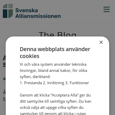
N
v
g
t
The Blog
×
Denna webbplats använder
cookies
Åker­byg­dens Al­li­ans­för­sam­ling,
Skil­ling­a­ryd
Vi och våra system använder tekniska
lösningar, bland annat kakor, för olika
syften, däribland:
akerafs.​se
1. Prestanda 2. Inriktning 3. Funktioner
Åker Solsäter
Genom att klicka ”Acceptera Alla” ger du
56892 SKIL­LING­A­RYD
ditt samtycke till samtliga syften. Du kan
också välja att uppge vilka syften du
samtycker till genom att klicka i rutan