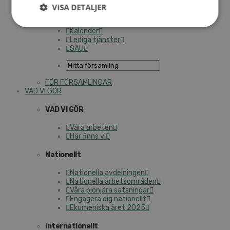
Personalförsäkringar
VISA DETALJER
SAMP – personalförbundet
Kontakt
Kalender
Lediga tjänster
SAU
FÖR FÖRSAMLINGAR
VAD VI GÖR
VAD VI GÖR
Våra arbeten
Här finns vi
Nationellt
Nationella avdelningen
Nationella arbetsområden
Våra pionjära satsningar
Engagera dig nationellt
Ekumeniska året 2025
Internationellt