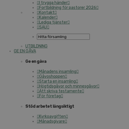
I trygga händer
Fortbildning för pastorer 2026
Kontakt
Kalender
Lediga tjänster
SAU
UTBILDNING
GE EN GÅVA
Ge en gåva
Månadens insamling
Gåvoshoppen
Starta en insamling
Högtidsgåvor och minnesgåvor
Att skriva testamente
För företag
Stöd arbetet långsiktigt
Kyrkoavgiften
Månadsgivare