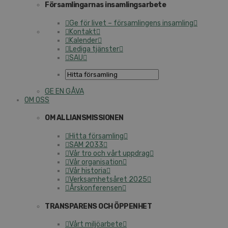
Församlingarnas insamlingsarbete
Ge för livet – församlingens insamling
Kontakt
Kalender
Lediga tjänster
SAU
GE EN GÅVA
OM OSS
OM ALLIANSMISSIONEN
Hitta församling
SAM 2033
Vår tro och vårt uppdrag
Vår organisation
Vår historia
Verksamhetsåret 2025
Årskonferensen
TRANSPARENS OCH ÖPPENHET
Vårt miljöarbete