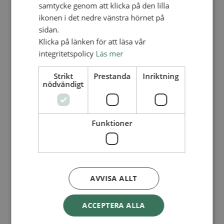
Lediga tjänster
samtycke genom att klicka på den lilla
SAU
ikonen i det nedre vänstra hörnet på
FÖR FÖRSAMLINGAR
sidan.
FÖRDJUPNING OCH UTVECKLING
Klicka på länken för att läsa vår
integritetspolicy
Läs mer
Missionella initiativ
Apollos – församlingsutveckling
Smågrupper
Strikt
Prestanda
Inriktning
Skapelse och miljö
nödvändigt
Gudstjänst
Vänförsamling
Integrationsarbete
För barns bästa – överallt
Funktioner
Missionsinspiratörens verktygslåda
PRAKTISKT
Materialbank
Redovisning och lönehantering
Kyrkoavgiften
AVVISA ALLT
LOGGA IN
ACCEPTERA ALLA
Dokumentbanken
Medlemsregister (NGOPRO)