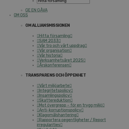
GE EN GÅVA
OM OSS
OM ALLIANSMISSIONEN
Hitta församling
SAM 2033
Vår tro och vårt uppdrag
Vår organisation
Vår historia
Verksamhetsåret 2025
Årskonferensen
TRANSPARENS OCH ÖPPENHET
Vårt miljöarbete
Integritetspolicy
Insamlingspolicy
Skattereduktion
Mot övergrepp – för en trygg miljö
Anti-korruptionspolicy
Klagomålshantering
Rapportera oegentligheter / Report
irregularities