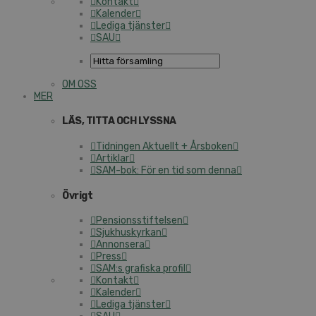
Kontakt
Kalender
Lediga tjänster
SAU
OM OSS
MER
LÄS, TITTA OCH LYSSNA
Tidningen Aktuellt + Årsboken
Artiklar
SAM-bok: För en tid som denna
Övrigt
Pensionsstiftelsen
Sjukhuskyrkan
Annonsera
Press
SAM:s grafiska profil
Kontakt
Kalender
Lediga tjänster