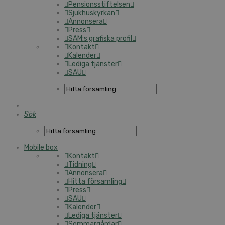
Pensionsstiftelsen
Sjukhuskyrkan
Annonsera
Press
SAM:s grafiska profil
Kontakt
Kalender
Lediga tjänster
SAU
Sök
Mobile box
Kontakt
Tidning
Annonsera
Hitta församling
Press
SAU
Kalender
Lediga tjänster
Sommargårdar