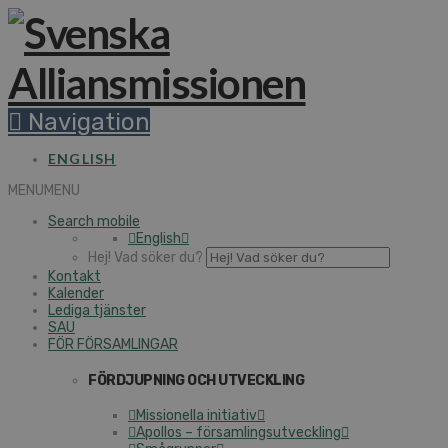
Navigation
ENGLISH
MENU
MENU
Search mobile
English
Hej! Vad söker du?
Kontakt
Kalender
Lediga tjänster
SAU
FÖR FÖRSAMLINGAR
FÖRDJUPNING OCH UTVECKLING
Missionella initiativ
Apollos – församlingsutveckling