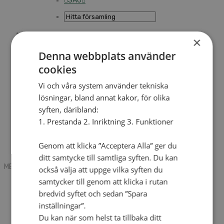
SAU
×
Sök
Denna webbplats använder
cookies
Mobile box
Kontakt
Vi och våra system använder tekniska
Tidning
lösningar, bland annat kakor, för olika
Annonsera
syften, däribland:
Hitta församling
Press
1. Prestanda 2. Inriktning 3. Funktioner
SAU
Kalender
Lediga tjänster
Genom att klicka ”Acceptera Alla” ger du
Sommargårdar
ditt samtycke till samtliga syften. Du kan
MENU
MENU
också välja att uppge vilka syften du
samtycker till genom att klicka i rutan
Search mobile
English
bredvid syftet och sedan ”Spara
Hej! Vad söker du?
inställningar”.
Kontakt
Du kan när som helst ta tillbaka ditt
Kalender