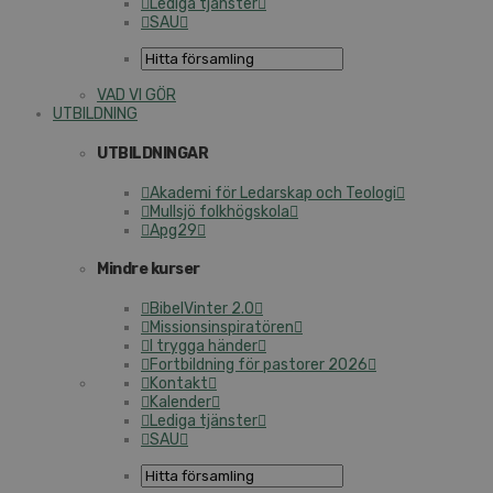
Lediga tjänster
SAU
VAD VI GÖR
UTBILDNING
UTBILDNINGAR
Akademi för Ledarskap och Teologi
Mullsjö folkhögskola
Apg29
Mindre kurser
BibelVinter 2.0
Missionsinspiratören
I trygga händer
Fortbildning för pastorer 2026
Kontakt
Kalender
Lediga tjänster
SAU