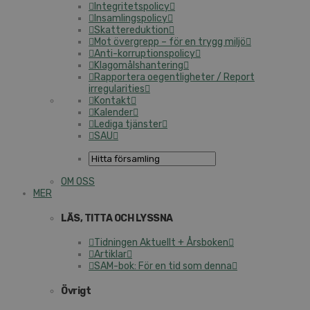
Integritetspolicy
Insamlingspolicy
Skattereduktion
Mot övergrepp – för en trygg miljö
Anti-korruptionspolicy
Klagomålshantering
Rapportera oegentligheter / Report
irregularities
Kontakt
Kalender
Lediga tjänster
SAU
OM OSS
MER
LÄS, TITTA OCH LYSSNA
Tidningen Aktuellt + Årsboken
Artiklar
SAM-bok: För en tid som denna
Övrigt