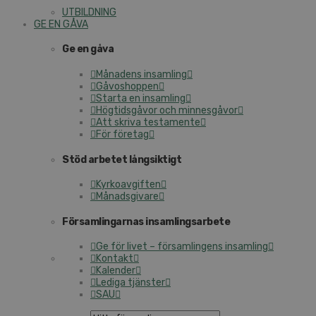
UTBILDNING
GE EN GÅVA
Ge en gåva
Månadens insamling
Gåvoshoppen
Starta en insamling
Högtidsgåvor och minnesgåvor
Att skriva testamente
För företag
Stöd arbetet långsiktigt
Kyrkoavgiften
Månadsgivare
Församlingarnas insamlingsarbete
Ge för livet – församlingens insamling
Kontakt
Kalender
Lediga tjänster
SAU