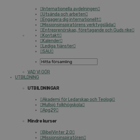
Internationella avdelningen
Utsända och arbeten
Engagera dig internationellt
Missionsinspiratörens verktygslåda
Entreprenörskap, företagande och Guds rike
Kontakt
Kalender
Lediga tjänster
SAU
VAD VI GÖR
UTBILDNING
UTBILDNINGAR
Akademi för Ledarskap och Teologi
Mullsjö folkhögskola
Apg29
Mindre kurser
BibelVinter 2.0
Missionsinspiratören