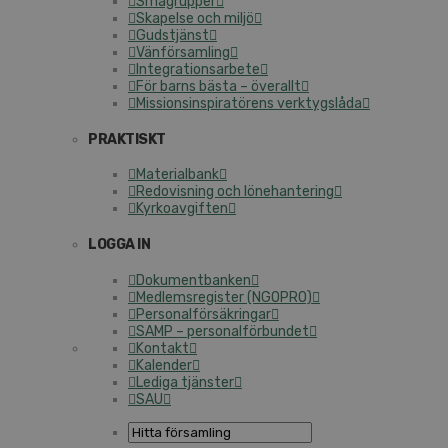
Smågrupper
Skapelse och miljö
Gudstjänst
Vänförsamling
Integrationsarbete
För barns bästa – överallt
Missionsinspiratörens verktygslåda
PRAKTISKT
Materialbank
Redovisning och lönehantering
Kyrkoavgiften
LOGGA IN
Dokumentbanken
Medlemsregister (NGOPRO)
Personalförsäkringar
SAMP – personalförbundet
Kontakt
Kalender
Lediga tjänster
SAU