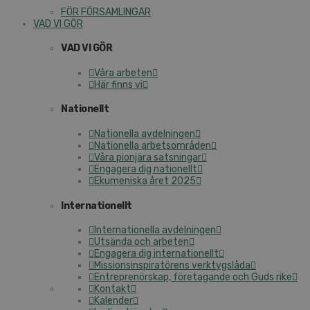
FÖR FÖRSAMLINGAR
VAD VI GÖR
VAD VI GÖR
Våra arbeten
Här finns vi
Nationellt
Nationella avdelningen
Nationella arbetsområden
Våra pionjära satsningar
Engagera dig nationellt
Ekumeniska året 2025
Internationellt
Internationella avdelningen
Utsända och arbeten
Engagera dig internationellt
Missionsinspiratörens verktygslåda
Entreprenörskap, företagande och Guds rike
Kontakt
Kalender