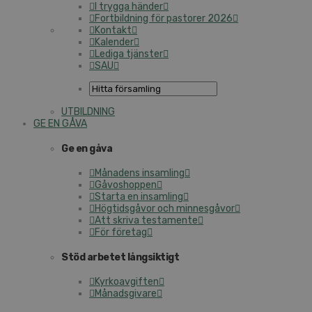
I trygga händer
Fortbildning för pastorer 2026
Kontakt
Kalender
Lediga tjänster
SAU
UTBILDNING
GE EN GÅVA
Ge en gåva
Månadens insamling
Gåvoshoppen
Starta en insamling
Högtidsgåvor och minnesgåvor
Att skriva testamente
För företag
Stöd arbetet långsiktigt
Kyrkoavgiften
Månadsgivare