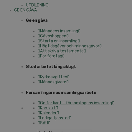
UTBILDNING
GE EN GÅVA
Ge en gåva
Månadens insamling
Gåvoshoppen
Starta en insamling
Högtidsgåvor och minnesgåvor
Att skriva testamente
För företag
Stöd arbetet långsiktigt
Kyrkoavgiften
Månadsgivare
Församlingarnas insamlingsarbete
Ge för livet – församlingens insamling
Kontakt
Kalender
Lediga tjänster
SAU