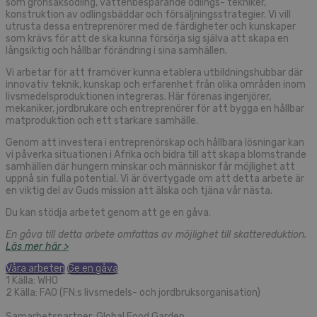
som grönsaksodling, vattenbesparande odlings- tekniker,
konstruktion av odlingsbäddar och försäljningsstrategier. Vi vill
utrusta dessa entreprenörer med de färdigheter och kunskaper
som krävs för att de ska kunna försörja sig själva att skapa en
långsiktig och hållbar förändring i sina samhällen.
Vi arbetar för att framöver kunna etablera utbildningshubbar där
innovativ teknik, kunskap och erfarenhet från olika områden inom
livsmedelsproduktionen integreras. Här förenas ingenjörer,
mekaniker, jordbrukare och entreprenörer för att bygga en hållbar
matproduktion och ett starkare samhälle.
Genom att investera i entreprenörskap och hållbara lösningar kan
vi påverka situationen i Afrika och bidra till att skapa blomstrande
samhällen där hungern minskar och människor får möjlighet att
uppnå sin fulla potential. Vi är övertygade om att detta arbete är
en viktig del av Guds mission att älska och tjäna vår nästa.
Du kan stödja arbetet genom att ge en gåva.
En gåva till detta arbete omfattas av möjlighet till skattereduktion.
Läs mer här >
Våra arbeten
Ge en gåva
1 Källa: WHO
2 Källa: FAO (FN:s livsmedels- och jordbruksorganisation)
Samarbetspartner: Global Food Garden