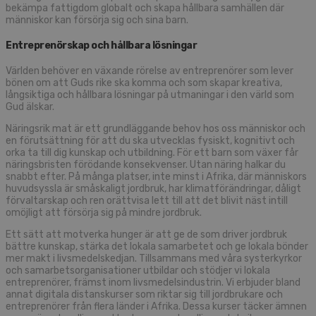
bekämpa fattigdom globalt och skapa hållbara samhällen där
människor kan försörja sig och sina barn.
Entreprenörskap och hållbara lösningar
Världen behöver en växande rörelse av entreprenörer som lever
bönen om att Guds rike ska komma och som skapar kreativa,
långsiktiga och hållbara lösningar på utmaningar i den värld som
Gud älskar.
Näringsrik mat är ett grundläggande behov hos oss människor och
en förutsättning för att du ska utvecklas fysiskt, kognitivt och
orka ta till dig kunskap och utbildning. För ett barn som växer får
näringsbristen förödande konsekvenser. Utan näring halkar du
snabbt efter. På många platser, inte minst i Afrika, där människors
huvudsyssla är småskaligt jordbruk, har klimatförändringar, dåligt
förvaltarskap och ren orättvisa lett till att det blivit näst intill
omöjligt att försörja sig på mindre jordbruk.
Ett sätt att motverka hunger är att ge de som driver jordbruk
bättre kunskap, stärka det lokala samarbetet och ge lokala bönder
mer makt i livsmedelskedjan. Tillsammans med våra systerkyrkor
och samarbetsorganisationer utbildar och stödjer vi lokala
entreprenörer, främst inom livsmedelsindustrin. Vi erbjuder bland
annat digitala distanskurser som riktar sig till jordbrukare och
entreprenörer från flera länder i Afrika. Dessa kurser täcker ämnen