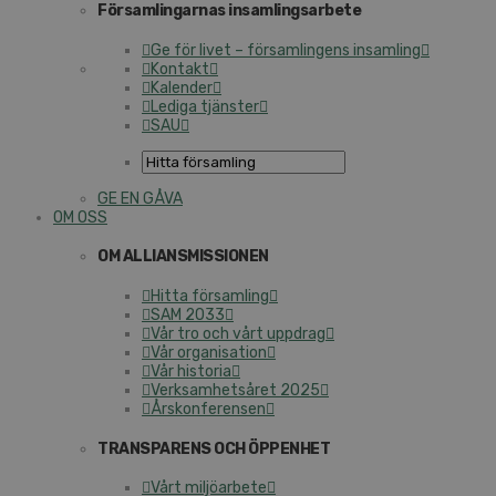
Församlingarnas insamlingsarbete
Ge för livet – församlingens insamling
Kontakt
Kalender
Lediga tjänster
SAU
GE EN GÅVA
OM OSS
OM ALLIANSMISSIONEN
Hitta församling
SAM 2033
Vår tro och vårt uppdrag
Vår organisation
Vår historia
Verksamhetsåret 2025
Årskonferensen
TRANSPARENS OCH ÖPPENHET
Vårt miljöarbete