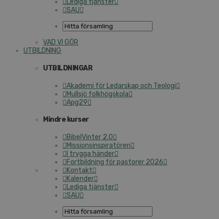
Lediga tjänster
SAU
VAD VI GÖR
UTBILDNING
UTBILDNINGAR
Akademi för Ledarskap och Teologi
Mullsjö folkhögskola
Apg29
Mindre kurser
BibelVinter 2.0
Missionsinspiratören
I trygga händer
Fortbildning för pastorer 2026
Kontakt
Kalender
Lediga tjänster
SAU