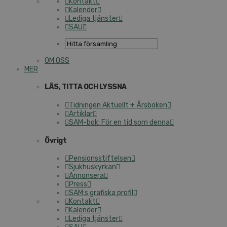
Kontakt
Kalender
Lediga tjänster
SAU
OM OSS
MER
LÄS, TITTA OCH LYSSNA
Tidningen Aktuellt + Årsboken
Artiklar
SAM-bok: För en tid som denna
Övrigt
Pensionsstiftelsen
Sjukhuskyrkan
Annonsera
Press
SAM:s grafiska profil
Kontakt
Kalender
Lediga tjänster