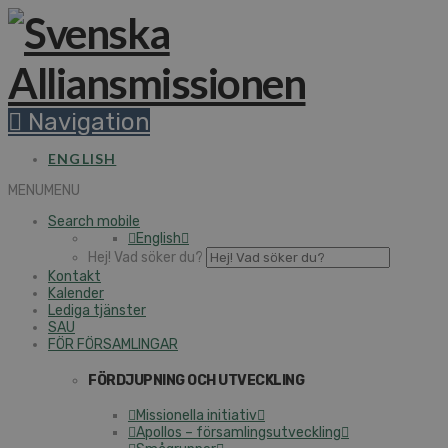
Navigation
ENGLISH
MENU
MENU
Search mobile
English
Hej! Vad söker du?
Kontakt
Kalender
Lediga tjänster
SAU
FÖR FÖRSAMLINGAR
FÖRDJUPNING OCH UTVECKLING
Missionella initiativ
Apollos – församlingsutveckling