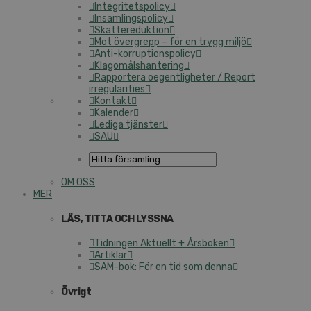
Integritetspolicy
Insamlingspolicy
Skattereduktion
Mot övergrepp – för en trygg miljö
Anti-korruptionspolicy
Klagomålshantering
Rapportera oegentligheter / Report
irregularities
Kontakt
Kalender
Lediga tjänster
SAU
OM OSS
MER
LÄS, TITTA OCH LYSSNA
Tidningen Aktuellt + Årsboken
Artiklar
SAM-bok: För en tid som denna
Övrigt