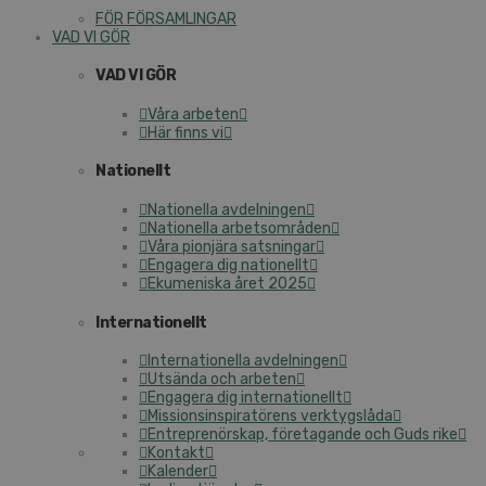
FÖR FÖRSAMLINGAR
VAD VI GÖR
VAD VI GÖR
Våra arbeten
Här finns vi
Nationellt
Nationella avdelningen
Nationella arbetsområden
Våra pionjära satsningar
Engagera dig nationellt
Ekumeniska året 2025
Internationellt
Internationella avdelningen
Utsända och arbeten
Engagera dig internationellt
Missionsinspiratörens verktygslåda
Entreprenörskap, företagande och Guds rike
Kontakt
Kalender