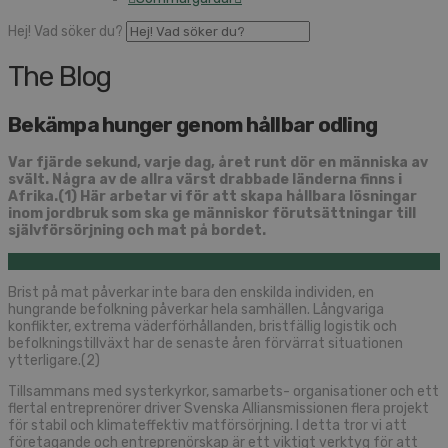
Hej! Vad söker du?
The Blog
Bekämpa hunger genom hållbar odling
Var fjärde sekund, varje dag, året runt dör en människa av
svält. Några av de allra värst drabbade länderna finns i
Afrika.(1) Här arbetar vi för att skapa hållbara lösningar
inom jordbruk som ska ge människor förutsättningar till
självförsörjning och mat på bordet.
Brist på mat påverkar inte bara den enskilda individen, en
hungrande befolkning påverkar hela samhällen. Långvariga
konflikter, extrema väderförhållanden, bristfällig logistik och
befolkningstillväxt har de senaste åren förvärrat situationen
ytterligare.(2)
Tillsammans med systerkyrkor, samarbets- organisationer och ett
flertal entreprenörer driver Svenska Alliansmissionen flera projekt
för stabil och klimateffektiv matförsörjning. I detta tror vi att
företagande och entreprenörskap är ett viktigt verktyg för att