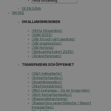
GE EN GÅVA
OM OSS
OM ALLIANSMISSIONEN
Hitta församling
SAM 2033
Vår tro och vårt uppdrag
Vår organisation
Vår historia
Verksamhetsåret 2025
Årskonferensen
TRANSPARENS OCH ÖPPENHET
Vårt miljöarbete
Integritetspolicy
Insamlingspolicy
Skattereduktion
Mot övergrepp – för en trygg miljö
Anti-korruptionspolicy
Klagomålshantering
Rapportera oegentligheter / Report
irregularities