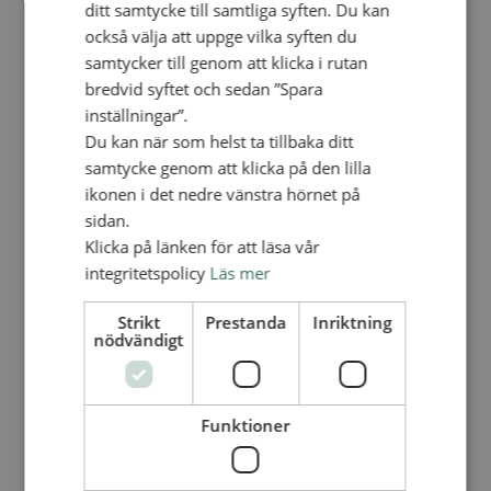
ditt samtycke till samtliga syften. Du kan
Personalförsäkringar
SAMP – personalförbundet
också välja att uppge vilka syften du
Kontakt
samtycker till genom att klicka i rutan
Kalender
Lediga tjänster
bredvid syftet och sedan ”Spara
SAU
inställningar”.
Du kan när som helst ta tillbaka ditt
samtycke genom att klicka på den lilla
FÖR FÖRSAMLINGAR
ikonen i det nedre vänstra hörnet på
VAD VI GÖR
sidan.
VAD VI GÖR
Klicka på länken för att läsa vår
integritetspolicy
Läs mer
Våra arbeten
Här finns vi
Strikt
Prestanda
Inriktning
Nationellt
nödvändigt
Nationella avdelningen
Nationella arbetsområden
Våra pionjära satsningar
Funktioner
Engagera dig nationellt
Ekumeniska året 2025
Internationellt