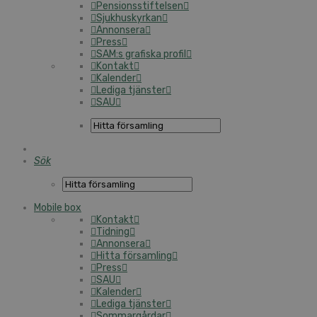
Pensionsstiftelsen
Sjukhuskyrkan
Annonsera
Press
SAM:s grafiska profil
Kontakt
Kalender
Lediga tjänster
SAU
Sök
Mobile box
Kontakt
Tidning
Annonsera
Hitta församling
Press
SAU
Kalender
Lediga tjänster
Sommargårdar