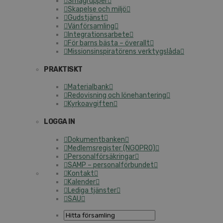
Smågrupper
Skapelse och miljö
Gudstjänst
Vänförsamling
Integrationsarbete
För barns bästa – överallt
Missionsinspiratörens verktygslåda
PRAKTISKT
Materialbank
Redovisning och lönehantering
Kyrkoavgiften
LOGGA IN
Dokumentbanken
Medlemsregister (NGOPRO)
Personalförsäkringar
SAMP – personalförbundet
Kontakt
Kalender
Lediga tjänster
SAU