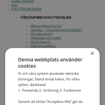
Lediga tjänster
SAU
FÖR FÖRSAMLINGAR
FÖRDJUPNING OCH UTVECKLING
Missionella initiativ
Apollos – församlingsutveckling
Smågrupper
Skapelse och miljö
Gudstjänst
Vänförsamling
Integrationsarbete
×
För barns bästa – överallt
Missionsinspiratörens verktygslåda
Denna webbplats använder
cookies
PRAKTISKT
Vi och våra system använder tekniska
Materialbank
Redovisning och lönehantering
lösningar, bland annat kakor, för olika
Kyrkoavgiften
syften, däribland:
1. Prestanda 2. Inriktning 3. Funktioner
LOGGA IN
Dokumentbanken
Genom att klicka ”Acceptera Alla” ger du
Medlemsregister (NGOPRO)