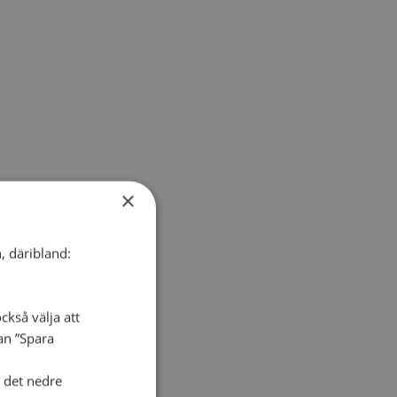
×
, däribland:
ckså välja att
dan ”Spara
i det nedre