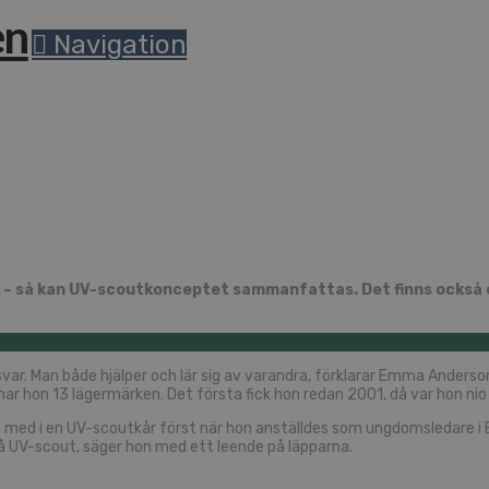
Navigation
iv – så kan UV-scoutkonceptet sammanfattas. Det finns också e
svar. Man både hjälper och lär sig av varandra, förklarar Emma Anderso
hon 13 lägermärken. Det första fick hon redan 2001, då var hon nio 
m med i en UV-scoutkår först när hon anställdes som ungdomsledare i
på UV-scout, säger hon med ett leende på läpparna.