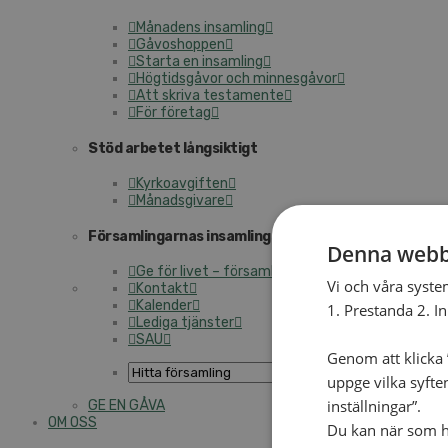
Månadens insamling
Gåvoshoppen
Starta en insamling
Högtidsgåvor och minnesgåvor
Att skriva testamente
För företag
Stöd arbetet långsiktigt
Kyrkoavgiften
Månadsgivare
Församlingarnas insamlingsarbete
Denna webb
Ge för livet – församlingens insamling
Vi och våra syste
Kontakt
Kalender
1. Prestanda 2. I
Lediga tjänster
SAU
Genom att klicka ”
uppge vilka syfte
inställningar”.
GE EN GÅVA
OM OSS
Du kan när som he