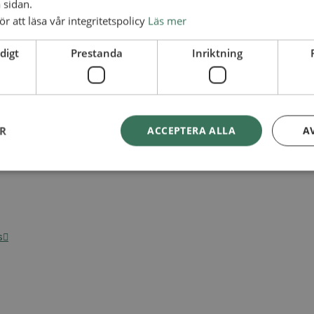
 sidan.
ör att läsa vår integritetspolicy
Läs mer
digt
Prestanda
Inriktning
ER
ACCEPTERA ALLA
A
s