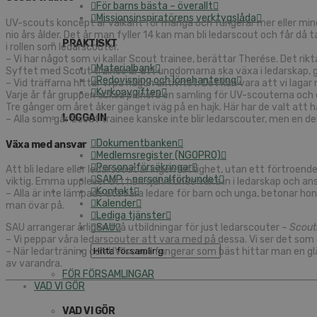
För barns bästa – överallt
Missionsinspiratörens verktygslåda
UV-scouts koncept är välkänt för många och fungerar mer eller mindr
nio års ålder. Det år man fyller 14 kan man bli ledarscout och får då 
PRAKTISKT
i rollen som ledarscouter.
– Vi har något som vi kallar Scout trainee, berättar Therése. Det rikt
Materialbank
Syftet med Scout trainee är att ungdomarna ska växa i ledarskap, g
Redovisning och lönehantering
– Vid träffarna hittar vi på någon aktivitet. Det kan vara att vi lag
Kyrkoavgiften
Varje år får gruppen också planera en samling för UV-scouterna och
Tre gånger om året åker gänget iväg på en hajk. Här har de valt att h
LOGGA IN
– Alla som går Scout trainee kanske inte blir ledarscouter, men en d
Dokumentbanken
Växa med ansvar
Medlemsregister (NGOPRO)
Personalförsäkringar
Att bli ledare eller ledarscout är ingen rättighet, utan ett förtroe
SAMP – personalförbundet
viktig. Emma upplever att hon själv kunde växa in i ledarskap och ans
Kontakt
– Alla är inte lämpade att vara ledare för barn och unga, betonar hon
Kalender
man övar på.
Lediga tjänster
SAU
SAU arrangerar årligen två utbildningar för just ledarscouter –
Scout
– Vi peppar våra ledarscouter att vara med på dessa. Vi ser det som 
– När ledarträning och UV-scout fungerar som bäst hittar man en glä
av varandra.
FÖR FÖRSAMLINGAR
VAD VI GÖR
VAD VI GÖR