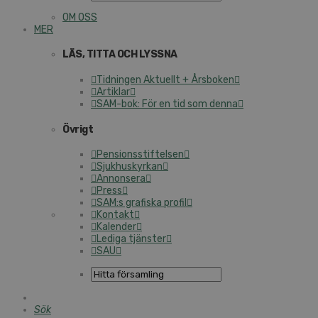
OM OSS
MER
LÄS, TITTA OCH LYSSNA
Tidningen Aktuellt + Årsboken
Artiklar
SAM-bok: För en tid som denna
Övrigt
Pensionsstiftelsen
Sjukhuskyrkan
Annonsera
Press
SAM:s grafiska profil
Kontakt
Kalender
Lediga tjänster
SAU
Sök