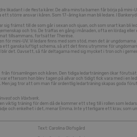
e likadant i de flesta kårer. De allra minsta barnen får börja på min
ta ett större ansvar i kåren. Som 17-åring kan man bli ledare. I Bankery
ar sig främst till de som går i sexan och sjuan, och som snart kan bli le
emenskap och tro. De träffas en gång i månaden, ofta en lördag elle
ar mat tillsammans, fortsätter Therése.
 en för mini-UV. Vi ledare finns med som stöd, men det är ungdomarna
a ett ganska luftigt schema, så att det finns utrymme för ungdomarna a
el blir det. Oavsett, så får deltagarna med sig mycket i tron och i gem
nde från församlingen och kåren. Den tidiga ledarträningen ökar förutsä
var eftersom hon blev tagen på allvar och tidigt fick vara med i en le
. Men jag tror att om man får ordentlig ledarträning skapas goda föruts
invest
och
Växtverk
.
en viktig träning för dem då de kommer ett steg till i rollen som ledar
dje och enkelhet i det, menar Emma. Inte ytterligare ett krav, som un
Text: Carolina Olofsgård