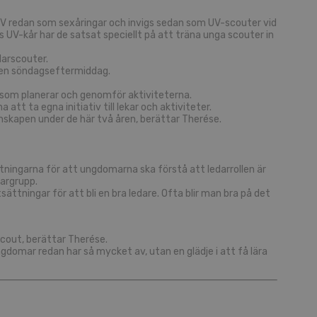
i-UV redan som sexåringar och invigs sedan som UV-scouter vid
ds UV-kår har de satsat speciellt på att träna unga scouter in
darscouter.
r en söndagseftermiddag.
 som planerar och genomför aktiviteterna.
tt ta egna initiativ till lekar och aktiviteter.
enskapen under de här två åren, berättar Therése.
ttningarna för att ungdomarna ska förstå att ledarrollen är
dargrupp.
ättningar för att bli en bra ledare. Ofta blir man bra på det
scout, berättar Therése.
gdomar redan har så mycket av, utan en glädje i att få lära