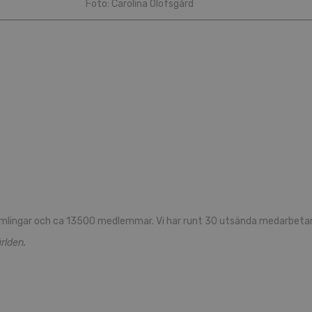
Foto: Carolina Olofsgård
mlingar och ca 13500 medlemmar. Vi har runt 30 utsända medarbetare
rlden.