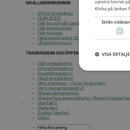
vänstra hörnet på
OM ALLIANSMISSIONEN
Klicka på länken f
Hitta församling
SAM 2033
Strikt nödvän
Vår tro och vårt uppdrag
Vår organisation
Vår historia
Verksamhetsåret 2025
Årskonferensen
TRANSPARENS OCH ÖPPENHET
VISA DETALJ
Vårt miljöarbete
Integritetspolicy
Insamlingspolicy
Skattereduktion
Mot övergrepp – för en trygg miljö
Anti-korruptionspolicy
Klagomålshantering
Rapportera oegentligheter / Report irregularitie
Kontakt
Kalender
Lediga tjänster
SAU