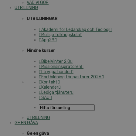
VAD VI GÖR
UTBILDNING
UTBILDNINGAR
Akademi för Ledarskap och Teologi
Mullsjö folkhögskola
Apg29
Mindre kurser
BibelVinter 2.0
Missionsinspiratören
I trygga händer
Fortbildning för pastorer 2026
Kontakt
Kalender
Lediga tjänster
SAU
UTBILDNING
GE EN GÅVA
Ge en gåva