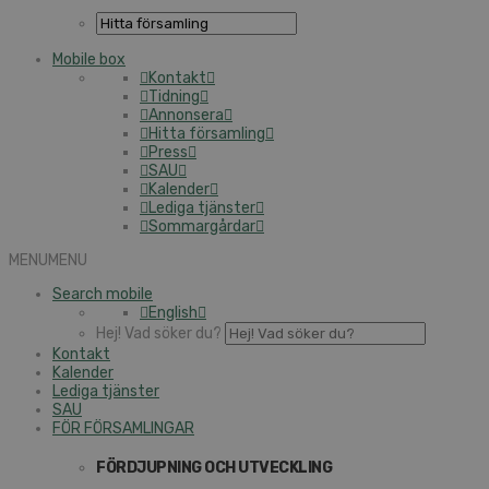
Mobile box
Kontakt
Tidning
Annonsera
Hitta församling
Press
SAU
Kalender
Lediga tjänster
Sommargårdar
MENU
MENU
Search mobile
English
Hej! Vad söker du?
Kontakt
Kalender
Lediga tjänster
SAU
FÖR FÖRSAMLINGAR
FÖRDJUPNING OCH UTVECKLING