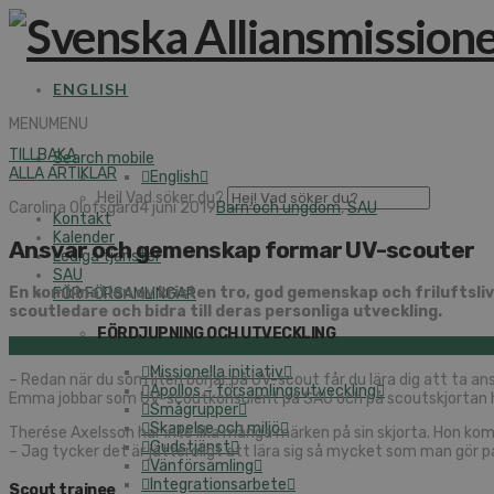
ENGLISH
MENU
MENU
TILLBAKA
Search mobile
ALLA ARTIKLAR
English
Hej! Vad söker du?
Carolina Olofsgård
4 juni 2019
Barn och ungdom
,
SAU
Kontakt
Kalender
Ansvar och gemenskap formar UV-scouter
Lediga tjänster
SAU
En kombination av kristen tro, god gemenskap och friluftsl
FÖR FÖRSAMLINGAR
scoutledare och bidra till deras personliga utveckling.
FÖRDJUPNING OCH UTVECKLING
Missionella initiativ
– Redan när du som liten börjar på UV-scout får du lära dig att ta an
Apollos – församlingsutveckling
Emma jobbar som UV-scoutkonsulent på SAU och på scoutskjortan har 
Smågrupper
Skapelse och miljö
Therése Axelsson har inte lika många märken på sin skjorta. Hon ko
Gudstjänst
– Jag tycker det är jätteroligt att lära sig så mycket som man gör 
Vänförsamling
Integrationsarbete
Scout trainee