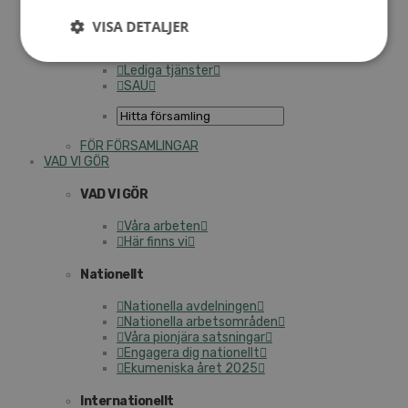
Personalförsäkringar
SAMP – personalförbundet
VISA DETALJER
Kontakt
Kalender
Lediga tjänster
SAU
FÖR FÖRSAMLINGAR
VAD VI GÖR
VAD VI GÖR
Våra arbeten
Här finns vi
Nationellt
Nationella avdelningen
Nationella arbetsområden
Våra pionjära satsningar
Engagera dig nationellt
Ekumeniska året 2025
Internationellt