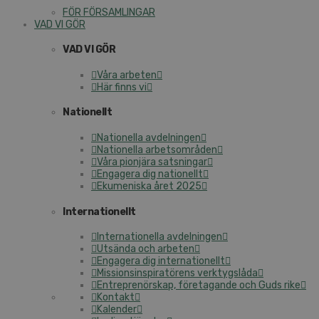
FÖR FÖRSAMLINGAR
VAD VI GÖR
VAD VI GÖR
Våra arbeten
Här finns vi
Nationellt
Nationella avdelningen
Nationella arbetsområden
Våra pionjära satsningar
Engagera dig nationellt
Ekumeniska året 2025
Internationellt
Internationella avdelningen
Utsända och arbeten
Engagera dig internationellt
Missionsinspiratörens verktygslåda
Entreprenörskap, företagande och Guds rike
Kontakt
Kalender