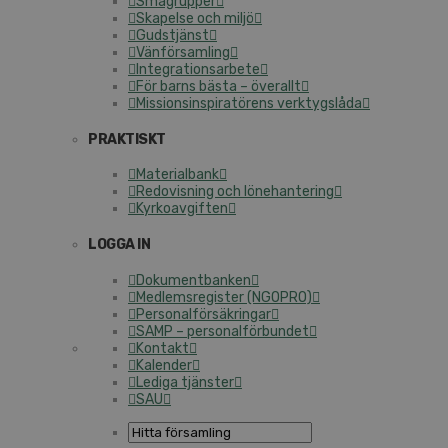
Smågrupper
Skapelse och miljö
Gudstjänst
Vänförsamling
Integrationsarbete
För barns bästa – överallt
Missionsinspiratörens verktygslåda
PRAKTISKT
Materialbank
Redovisning och lönehantering
Kyrkoavgiften
LOGGA IN
Dokumentbanken
Medlemsregister (NGOPRO)
Personalförsäkringar
SAMP – personalförbundet
Kontakt
Kalender
Lediga tjänster
SAU