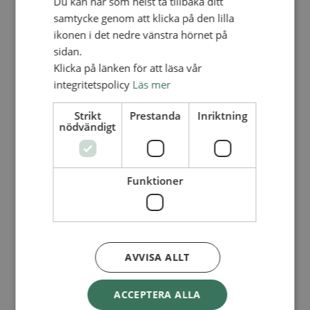
Du kan när som helst ta tillbaka ditt
Lediga tjänster
SAU
samtycke genom att klicka på den lilla
FÖR FÖRSAMLINGAR
ikonen i det nedre vänstra hörnet på
sidan.
FÖRDJUPNING OCH UTVECKLING
Klicka på länken för att läsa vår
Missionella initiativ
integritetspolicy
Läs mer
Apollos – församlingsutveckling
Smågrupper
Skapelse och miljö
Strikt
Prestanda
Inriktning
Gudstjänst
nödvändigt
Vänförsamling
Integrationsarbete
För barns bästa – överallt
Missionsinspiratörens verktygslåda
Funktioner
PRAKTISKT
Materialbank
Redovisning och lönehantering
Kyrkoavgiften
AVVISA ALLT
LOGGA IN
Dokumentbanken
ACCEPTERA ALLA
Medlemsregister (NGOPRO)