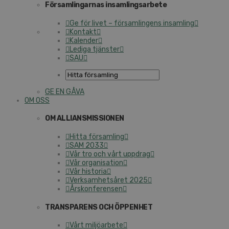
Församlingarnas insamlingsarbete
Ge för livet – församlingens insamling
Kontakt
Kalender
Lediga tjänster
SAU
GE EN GÅVA
OM OSS
OM ALLIANSMISSIONEN
Hitta församling
SAM 2033
Vår tro och vårt uppdrag
Vår organisation
Vår historia
Verksamhetsåret 2025
Årskonferensen
TRANSPARENS OCH ÖPPENHET
Vårt miljöarbete