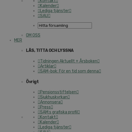
Kontakt
Kalender
Lediga tjänster
SAU
OM OSS
MER
LÄS, TITTA OCH LYSSNA
Tidningen Aktuellt + Årsboken
Artiklar
SAM-bok: För en tid som denna
Övrigt
Pensionsstiftelsen
Sjukhuskyrkan
Annonsera
Press
SAM:s grafiska profil
Kontakt
Kalender
Lediga tjänster