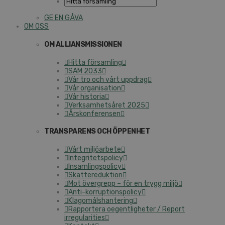
GE EN GÅVA
OM OSS
OM ALLIANSMISSIONEN
Hitta församling
SAM 2033
Vår tro och vårt uppdrag
Vår organisation
Vår historia
Verksamhetsåret 2025
Årskonferensen
TRANSPARENS OCH ÖPPENHET
Vårt miljöarbete
Integritetspolicy
Insamlingspolicy
Skattereduktion
Mot övergrepp – för en trygg miljö
Anti-korruptionspolicy
Klagomålshantering
Rapportera oegentligheter / Report
irregularities