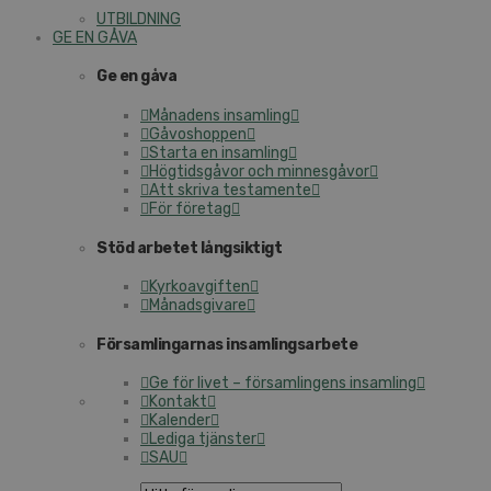
UTBILDNING
GE EN GÅVA
Ge en gåva
Månadens insamling
Gåvoshoppen
Starta en insamling
Högtidsgåvor och minnesgåvor
Att skriva testamente
För företag
Stöd arbetet långsiktigt
Kyrkoavgiften
Månadsgivare
Församlingarnas insamlingsarbete
Ge för livet – församlingens insamling
Kontakt
Kalender
Lediga tjänster
SAU