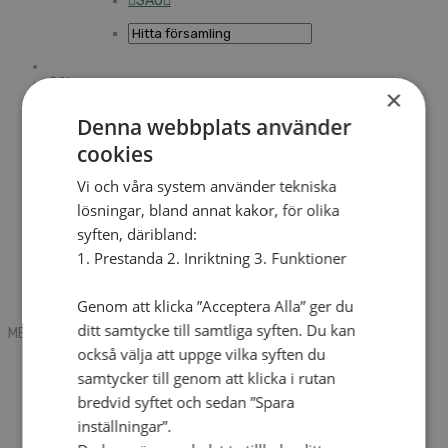
SAU
Sök
×
Denna webbplats använder
cookies
Mobile box
Kontakt
Tidning
Vi och våra system använder tekniska
Annonsera
lösningar, bland annat kakor, för olika
Hitta församling
syften, däribland:
Press
SAU
1. Prestanda 2. Inriktning 3. Funktioner
Kalender
Lediga tjänster
Sommargårdar
Genom att klicka ”Acceptera Alla” ger du
ditt samtycke till samtliga syften. Du kan
MENU
MENU
också välja att uppge vilka syften du
Search mobile
samtycker till genom att klicka i rutan
English
bredvid syftet och sedan ”Spara
Hej! Vad söker du?
Kontakt
inställningar”.
Kalender