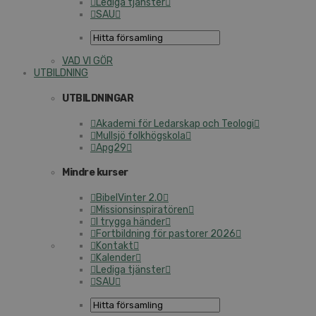
Lediga tjänster
SAU
VAD VI GÖR
UTBILDNING
UTBILDNINGAR
Akademi för Ledarskap och Teologi
Mullsjö folkhögskola
Apg29
Mindre kurser
BibelVinter 2.0
Missionsinspiratören
I trygga händer
Fortbildning för pastorer 2026
Kontakt
Kalender
Lediga tjänster
SAU