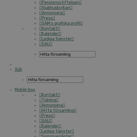
Pensionsstiftelsen
Sjukhuskyrkan
Annonsera
Press
SAM:s grafiska profil
Kontakt
Kalender
Lediga tjänster
SAU
Sök
Mobile box
Kontakt
Tidning
Annonsera
Hitta församling
Press
SAU
Kalender
Lediga tjänster
Sommargårdar