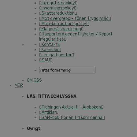
Integritetspolicy
Insamlingspolicy
Skattereduktion
Mot övergrepp – för en trygg miljö
Anti-korruptionspolicy
Klagomålshantering
Rapportera oegentligheter / Report
irregularities
Kontakt
Kalender
Lediga tjänster
SAU
OM OSS
MER
LÄS, TITTA OCH LYSSNA
Tidningen Aktuellt + Årsboken
Artiklar
SAM-bok: För en tid som denna
Övrigt