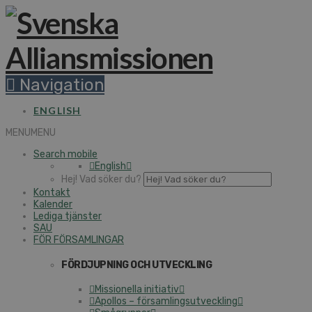
Navigation
ENGLISH
MENU
MENU
Search mobile
English
Hej! Vad söker du?
Kontakt
Kalender
Lediga tjänster
SAU
FÖR FÖRSAMLINGAR
FÖRDJUPNING OCH UTVECKLING
Missionella initiativ
Apollos – församlingsutveckling