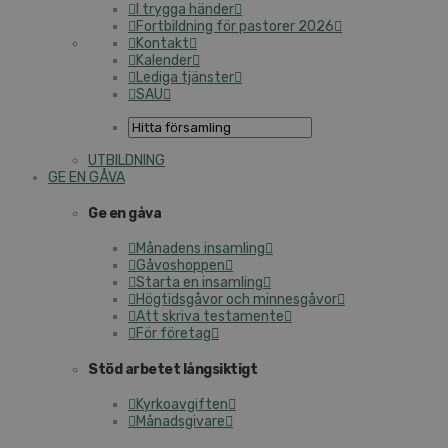
I trygga händer
Fortbildning för pastorer 2026
Kontakt
Kalender
Lediga tjänster
SAU
UTBILDNING
GE EN GÅVA
Ge en gåva
Månadens insamling
Gåvoshoppen
Starta en insamling
Högtidsgåvor och minnesgåvor
Att skriva testamente
För företag
Stöd arbetet långsiktigt
Kyrkoavgiften
Månadsgivare