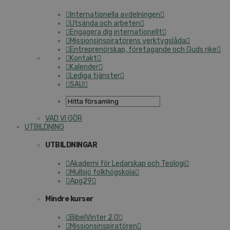
Internationella avdelningen
Utsända och arbeten
Engagera dig internationellt
Missionsinspiratörens verktygslåda
Entreprenörskap, företagande och Guds rike
Kontakt
Kalender
Lediga tjänster
SAU
VAD VI GÖR
UTBILDNING
UTBILDNINGAR
Akademi för Ledarskap och Teologi
Mullsjö folkhögskola
Apg29
Mindre kurser
BibelVinter 2.0
Missionsinspiratören