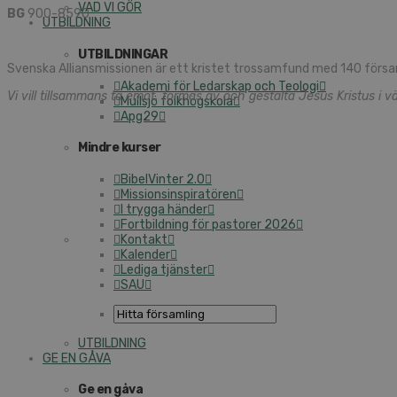
VAD VI GÖR
BG
900-8590
UTBILDNING
UTBILDNINGAR
Svenska Alliansmissionen är ett kristet trossamfund med 140 försa
Akademi för Ledarskap och Teologi
Vi vill tillsammans ta emot, formas av och gestalta Jesus Kristus i vä
Mullsjö folkhögskola
Apg29
Mindre kurser
BibelVinter 2.0
Missionsinspiratören
I trygga händer
Fortbildning för pastorer 2026
Kontakt
Kalender
Lediga tjänster
SAU
UTBILDNING
GE EN GÅVA
Ge en gåva