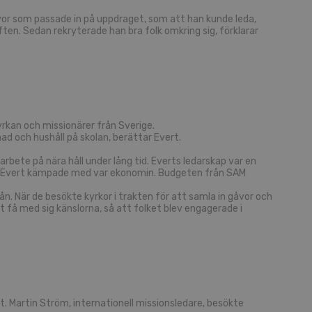
gåvor som passade in på uppdraget, som att han kunde leda,
ften. Sedan rekryterade han bra folk omkring sig, förklarar
kyrkan och missionärer från Sverige.
nad och hushåll på skolan, berättar Evert.
arbete på nära håll under lång tid. Everts ledarskap var en
 som Evert kämpade med var ekonomin. Budgeten från SAM
ån. När de besökte kyrkor i trakten för att samla in gåvor och
 få med sig känslorna, så att folket blev engagerade i
. Martin Ström, internationell missionsledare, besökte