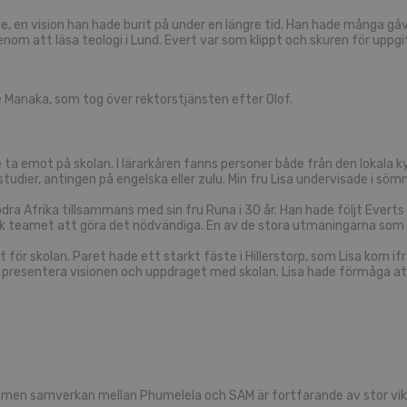
ade, en vision han hade burit på under en längre tid. Han hade många 
nom att läsa teologi i Lund. Evert var som klippt och skuren för uppgi
 Manaka, som tog över rektorstjänsten efter Olof.
de ta emot på skolan. I lärarkåren fanns personer både från den lokala 
lstudier, antingen på engelska eller zulu. Min fru Lisa undervisade i söm
dra Afrika tillsammans med sin fru Runa i 30 år. Han hade följt Everts 
ch fick teamet att göra det nödvändiga. En av de stora utmaningarna
ör skolan. Paret hade ett starkt fäste i Hillerstorp, som Lisa kom ifr
t presentera visionen och uppdraget med skolan. Lisa hade förmåga att
a, men samverkan mellan Phumelela och SAM är fortfarande av stor vikt