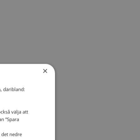
×
, däribland:
ckså välja att
dan ”Spara
i det nedre