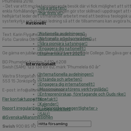
Phumelela 2018.
– Det var ett mycket inspirerande besök där vi fick möjlighet att s
Våra arbeten
enkla förhållanden och utbildningen gör stor skillnad i uppdraget at
Här finns vi
helhjärtat leder det utmanande arbetet med att bedriva teologisk u
systerkyrka och skolans ledning så att de tillsammans kan avgöra hu
Nationellt
Nationella avdelningen
Text: Karin Flygare, kommunikationsansvarig
Nationella arbetsområden
Foto: Carolina Olofsgård, Karin flygare samt Privat
Våra pionjära satsningar
Engagera dig nationellt
Ge gärna en jubileumsgåva till Phumelela Bible College. Din gåva ger 
Ekumeniska året 2025
BG Phumelelafonden: 5410-6208
Internationellt
Swish (SAM): 123 138 89 82, märk ”Phumelela 60 år”
Internationella avdelningen
Västra Storgatan 14
Utsända och arbeten
553 15 Jönköping
Engagera dig internationellt
Missionsinspiratörens verktygslåda
E-post: info@alliansmissionen.se
Entreprenörskap, företagande och Guds rike
Fler kontaktuppgifter >
Kontakt
Kalender
Report irregularities / Rapportera oegentligheter >
Lediga tjänster
SAU
@SvenskaAlliansmissionen
Swish
900 85 90