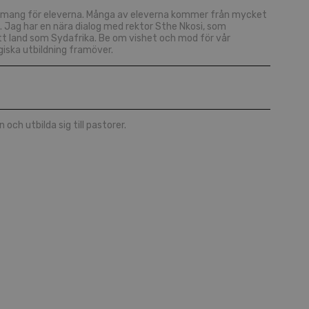
ngagemang för eleverna. Många av eleverna kommer från mycket
n. Jag har en nära dialog med rektor Sthe Nkosi, som
tt land som Sydafrika. Be om vishet och mod för vår
giska utbildning framöver.
ch utbilda sig till pastorer.