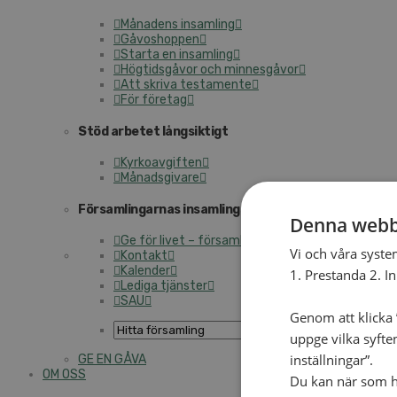
Månadens insamling
Gåvoshoppen
Starta en insamling
Högtidsgåvor och minnesgåvor
Att skriva testamente
För företag
Stöd arbetet långsiktigt
Kyrkoavgiften
Månadsgivare
Församlingarnas insamlingsarbete
Denna webb
Ge för livet – församlingens insamling
Vi och våra syste
Kontakt
Kalender
1. Prestanda 2. I
Lediga tjänster
SAU
Genom att klicka ”
uppge vilka syfte
inställningar”.
GE EN GÅVA
OM OSS
Du kan när som he