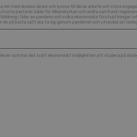
itta ner med skolans lärare och lyssna till deras arbete och stora e
t utrusta pastorer, både för Allianskyrkan och andra samfund i regione
tbildning i tider av pandemi och svåra ekonomiska förutsättningar i e
r de på bästa sätt ska ta sig igenom pandemin och utveckla sin teolo
elever som har det svårt ekonomiskt möjligheten att studera på skolan o