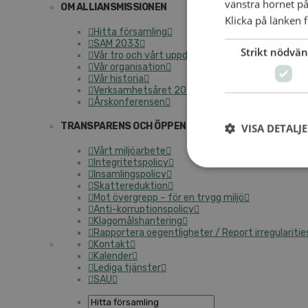
vänstra hörnet på
OM ALLIANSMISSIONEN
Klicka på länken f
Hitta församling
SAM 2033
Strikt nödvän
Vår tro och vårt uppdrag
Vår organisation
Vår historia
Verksamhetsåret 2025
Årskonferensen
TRANSPARENS OCH ÖPPENHET
VISA DETALJ
Vårt miljöarbete
Integritetspolicy
Insamlingspolicy
Skattereduktion
Mot övergrepp – för en trygg miljö
Anti-korruptionspolicy
Klagomålshantering
Rapportera oegentligheter / Report irregularitie
Kontakt
Kalender
Lediga tjänster
SAU