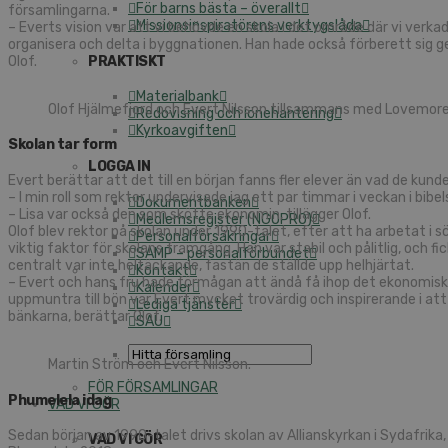
För barns bästa – överallt
församlingarna.
Missionsinspiratörens verktygslåda
– Everts vision var att vi behövde en skola i det område där vi verk
organisera och delta i byggnationen. Han hade också förberett sig ge
PRAKTISKT
Olof.
Materialbank
Olof Hjälmefjord och Evert Nilsson tillsammans med Lovemore
Redovisning och lönehantering
Kyrkoavgiften
Skolan tar form
LOGGA IN
Evert berättar att det till en början fanns fler elever än vad de kun
– I min roll som rektor undervisade jag ett par timmar i veckan i bibe
Dokumentbanken
– Lisa var också den som skötte ekonomin, tillägger Olof.
Medlemsregister (NGOPRO)
Olof blev rektor på skolan under 1990-talet, efter att ha arbetat i sö
Personalförsäkringar
viktig faktor för skolans framgång. Han var stabil och pålitlig, o
SAMP – personalförbundet
centralt var inte heltäckande, fastän de ställde upp helhjärtat.
Kontakt
– Evert och hans fru hade förmågan att ändå få ihop det ekonomiskt f
Kalender
uppmuntra till bön var Evert mycket trovärdig och inspirerande i at
Lediga tjänster
bänkarna, berättar Olof.
SAU
Martin Ström och Evert Nilsson.
FÖR FÖRSAMLINGAR
Phumelela idag
VAD VI GÖR
Sedan början av 1990-talet drivs skolan av Allianskyrkan i Sydafrik
VAD VI GÖR