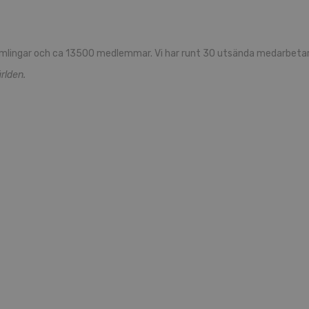
mlingar och ca 13500 medlemmar. Vi har runt 30 utsända medarbetare
rlden.