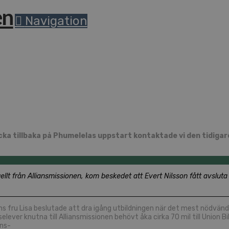
Navigation
 blicka tillbaka på Phumelelas uppstart kontaktade vi den tidig
ellt från Alliansmissionen, kom beskedet att Evert Nilsson fått avslut
s fru Lisa beslutade att dra igång utbildningen när det mest nödvändiga
lever knutna till Alliansmissionen behövt åka cirka 70 mil till Union Bi
ans-