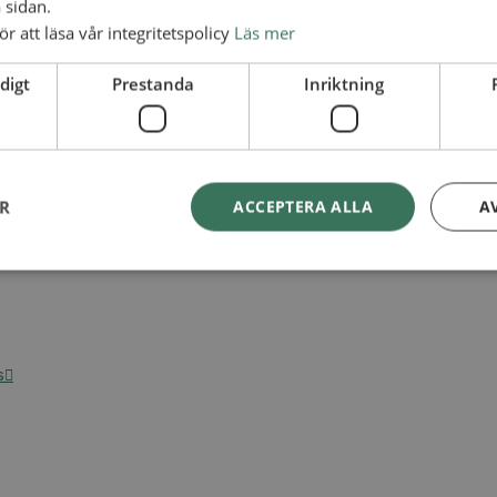
 sidan.
ör att läsa vår integritetspolicy
Läs mer
digt
Prestanda
Inriktning
ER
ACCEPTERA ALLA
A
s