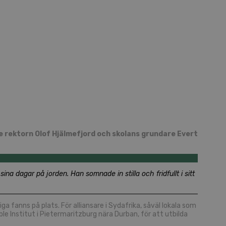
are rektorn Olof Hjälmefjord och skolans grundare Evert
a sina dagar på jorden.
Han somnade in stilla och fridfullt i sitt
 fanns på plats. För alliansare i Sydafrika, såväl lokala som
ble Institut i Pietermaritzburg nära Durban, för att utbilda