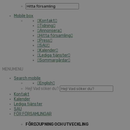
Mobile box
Kontakt
Tidning
Annonsera
Hitta församling
Press
SAU
Kalender
Lediga tjänster
Sommargårdar
MENU
MENU
Search mobile
English
Hej! Vad söker du?
Kontakt
Kalender
Lediga tjänster
SAU
FÖR FÖRSAMLINGAR
FÖRDJUPNING OCH UTVECKLING