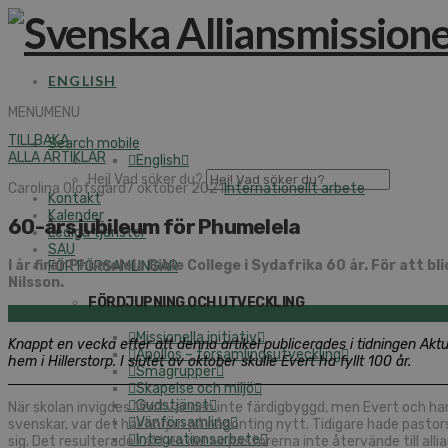
ENGLISH
MENU
MENU
TILLBAKA
Search mobile
ALLA ARTIKLAR
English
Hej! Vad söker du?
Carolina Olofsgård
7 oktober 2021
Internationellt arbete
Kontakt
Kalender
60-årsjubileum för Phumelela
Lediga tjänster
SAU
I år firar Phumelela Bible College i Sydafrika 60 år. För att
FÖR FÖRSAMLINGAR
Nilsson.
FÖRDJUPNING OCH UTVECKLING
Missionella initiativ
Knappt en vecka efter att denna artikel publicerades i tidningen Aktu
Apollos – församlingsutveckling
hem i Hillerstorp.
I slutet av oktober skulle Evert ha fyllt 100 år.
Smågrupper
Skapelse och miljö
Gudstjänst
När skolan invigdes 1961 var den inte färdigbyggd, men Evert och han
Vänförsamling
svenskar, var det här början på någonting nytt. Tidigare hade pastorse
Integrationsarbete
sig. Det resulterade i att en del av pastorerna inte återvände till alli