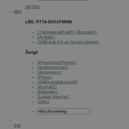
OM OSS
MER
LÄS, TITTA OCH LYSSNA
Tidningen Aktuellt + Årsboken
Artiklar
SAM-bok: För en tid som denna
Övrigt
Pensionsstiftelsen
Sjukhuskyrkan
Annonsera
Press
SAM:s grafiska profil
Kontakt
Kalender
Lediga tjänster
SAU
Sök