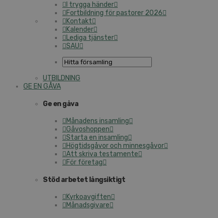
I trygga händer
Fortbildning för pastorer 2026
Kontakt
Kalender
Lediga tjänster
SAU
UTBILDNING
GE EN GÅVA
Ge en gåva
Månadens insamling
Gåvoshoppen
Starta en insamling
Högtidsgåvor och minnesgåvor
Att skriva testamente
För företag
Stöd arbetet långsiktigt
Kyrkoavgiften
Månadsgivare