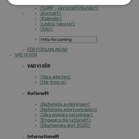
Personalförsäkringar
SAMP – personalförbundet
Kontakt
Kalender
Lediga tjänster
SAU
FÖR FÖRSAMLINGAR
VAD VI GÖR
VAD VI GÖR
Våra arbeten
Här finns vi
Nationellt
Nationella avdelningen
Nationella arbetsområden
Våra pionjära satsningar
Engagera dig nationellt
Ekumeniska året 2025
Internationellt