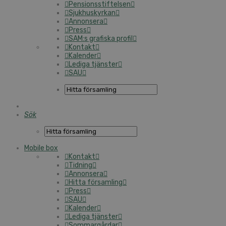
Pensionsstiftelsen
Sjukhuskyrkan
Annonsera
Press
SAM:s grafiska profil
Kontakt
Kalender
Lediga tjänster
SAU
Sök
Mobile box
Kontakt
Tidning
Annonsera
Hitta församling
Press
SAU
Kalender
Lediga tjänster
Sommargårdar