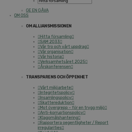
GE EN GÅVA
OM OSS
OM ALLIANSMISSIONEN
Hitta församling
SAM 2033
Vår tro och vårt uppdrag
Vår organisation
Vår historia
Verksamhetsåret 2025
Årskonferensen
TRANSPARENS OCH ÖPPENHET
Vårt miljöarbete
Integritetspolicy
Insamlingspolicy
Skattereduktion
Mot övergrepp – för en trygg miljö
Anti-korruptionspolicy
Klagomålshantering
Rapportera oegentligheter / Report
irregularities