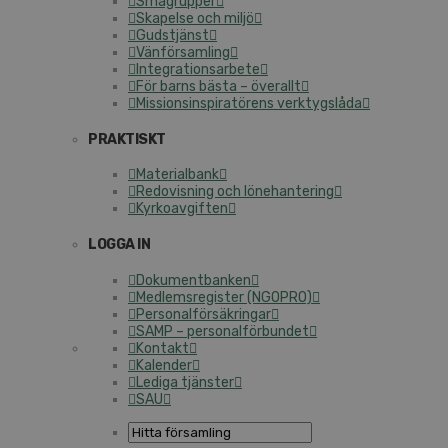
Smågrupper
Skapelse och miljö
Gudstjänst
Vänförsamling
Integrationsarbete
För barns bästa – överallt
Missionsinspiratörens verktygslåda
PRAKTISKT
Materialbank
Redovisning och lönehantering
Kyrkoavgiften
LOGGA IN
Dokumentbanken
Medlemsregister (NGOPRO)
Personalförsäkringar
SAMP – personalförbundet
Kontakt
Kalender
Lediga tjänster
SAU