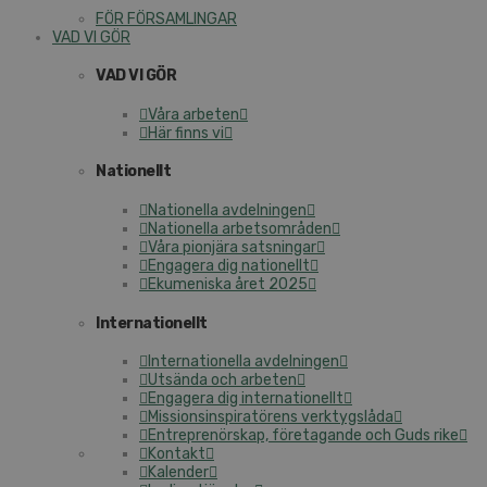
FÖR FÖRSAMLINGAR
VAD VI GÖR
VAD VI GÖR
Våra arbeten
Här finns vi
Nationellt
Nationella avdelningen
Nationella arbetsområden
Våra pionjära satsningar
Engagera dig nationellt
Ekumeniska året 2025
Internationellt
Internationella avdelningen
Utsända och arbeten
Engagera dig internationellt
Missionsinspiratörens verktygslåda
Entreprenörskap, företagande och Guds rike
Kontakt
Kalender