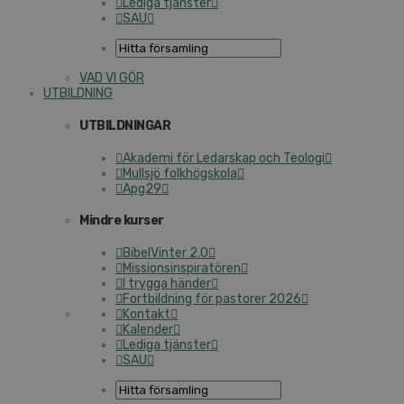
Lediga tjänster
SAU
VAD VI GÖR
UTBILDNING
UTBILDNINGAR
Akademi för Ledarskap och Teologi
Mullsjö folkhögskola
Apg29
Mindre kurser
BibelVinter 2.0
Missionsinspiratören
I trygga händer
Fortbildning för pastorer 2026
Kontakt
Kalender
Lediga tjänster
SAU