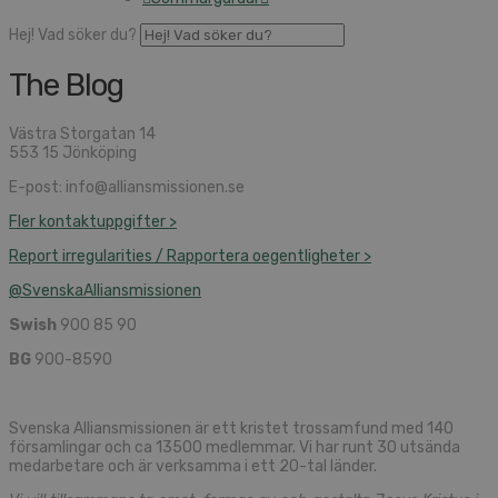
Hej! Vad söker du?
The Blog
Västra Storgatan 14
553 15 Jönköping
E-post: info@alliansmissionen.se
Fler kontaktuppgifter >
Report irregularities / Rapportera oegentligheter >
@SvenskaAlliansmissionen
Swish
900 85 90
BG
900-8590
Svenska Alliansmissionen är ett kristet trossamfund med 140
församlingar och ca 13500 medlemmar. Vi har runt 30 utsända
medarbetare och är verksamma i ett 20-tal länder.