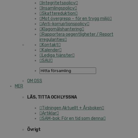
Integritetspolicy
Insamlingspolicy
Skattereduktion
Mot övergrepp – för en trygg miljö
Anti-korruptionspolicy
Klagomålshantering
Rapportera oegentligheter / Report
irregularities
Kontakt
Kalender
Lediga tjänster
SAU
OM OSS
MER
LÄS, TITTA OCH LYSSNA
Tidningen Aktuellt + Årsboken
Artiklar
SAM-bok: För en tid som denna
Övrigt