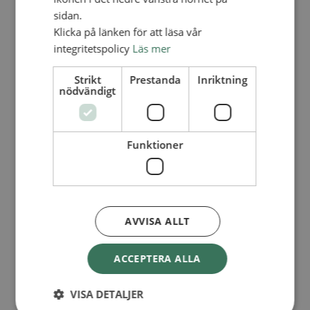
Lediga tjänster
sidan.
SAU
FÖR FÖRSAMLINGAR
Klicka på länken för att läsa vår
integritetspolicy
Läs mer
FÖRDJUPNING OCH UTVECKLING
Missionella initiativ
Strikt
Prestanda
Inriktning
Apollos – församlingsutveckling
nödvändigt
Smågrupper
Skapelse och miljö
Gudstjänst
Vänförsamling
Funktioner
Integrationsarbete
För barns bästa – överallt
Missionsinspiratörens verktygslåda
PRAKTISKT
Materialbank
AVVISA ALLT
Redovisning och lönehantering
Kyrkoavgiften
ACCEPTERA ALLA
LOGGA IN
Dokumentbanken
VISA DETALJER
Medlemsregister (NGOPRO)