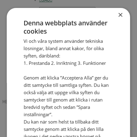
SAU
×
Denna webbplats använder
Sök
cookies
Vi och våra system använder tekniska
Mobile box
lösningar, bland annat kakor, för olika
Kontakt
syften, däribland:
Tidning
Annonsera
1. Prestanda 2. Inriktning 3. Funktioner
Hitta församling
Press
SAU
Genom att klicka ”Acceptera Alla” ger du
Kalender
ditt samtycke till samtliga syften. Du kan
Lediga tjänster
också välja att uppge vilka syften du
Sommargårdar
samtycker till genom att klicka i rutan
MENU
MENU
bredvid syftet och sedan ”Spara
Search mobile
inställningar”.
English
Du kan när som helst ta tillbaka ditt
Hej! Vad söker du?
Kontakt
samtycke genom att klicka på den lilla
Kalender
ikonen i det nedre vänstra hörnet på