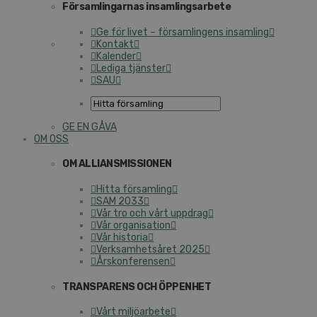
Församlingarnas insamlingsarbete
Ge för livet – församlingens insamling
Kontakt
Kalender
Lediga tjänster
SAU
GE EN GÅVA
OM OSS
OM ALLIANSMISSIONEN
Hitta församling
SAM 2033
Vår tro och vårt uppdrag
Vår organisation
Vår historia
Verksamhetsåret 2025
Årskonferensen
TRANSPARENS OCH ÖPPENHET
Vårt miljöarbete