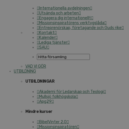
Internationella avdelningen
Utsända och arbeten
Engagera dig internationellt
Missionsinspiratörens verktygslåda
Entreprenörskap, företagande och Guds rike
Kontakt
Kalender
Lediga tjänster
SAU
VAD VI GÖR
UTBILDNING
UTBILDNINGAR
Akademi för Ledarskap och Teologi
Mullsjö folkhögskola
Apg29
Mindre kurser
BibelVinter 2.0
Missionsinspiratören