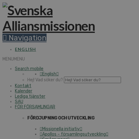
Navigation
ENGLISH
MENU
MENU
Search mobile
English
Hej! Vad söker du?
Kontakt
Kalender
Lediga tjänster
SAU
FÖR FÖRSAMLINGAR
FÖRDJUPNING OCH UTVECKLING
Missionella initiativ
Apollos – församlingsutveckling