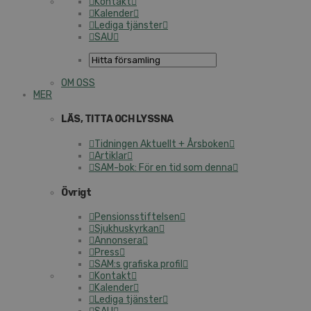
Kontakt
Kalender
Lediga tjänster
SAU
OM OSS
MER
LÄS, TITTA OCH LYSSNA
Tidningen Aktuellt + Årsboken
Artiklar
SAM-bok: För en tid som denna
Övrigt
Pensionsstiftelsen
Sjukhuskyrkan
Annonsera
Press
SAM:s grafiska profil
Kontakt
Kalender
Lediga tjänster