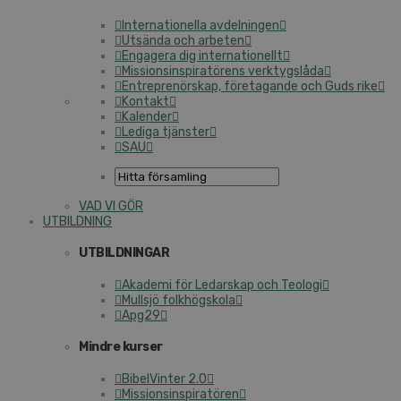
Internationella avdelningen
Utsända och arbeten
Engagera dig internationellt
Missionsinspiratörens verktygslåda
Entreprenörskap, företagande och Guds rike
Kontakt
Kalender
Lediga tjänster
SAU
VAD VI GÖR
UTBILDNING
UTBILDNINGAR
Akademi för Ledarskap och Teologi
Mullsjö folkhögskola
Apg29
Mindre kurser
BibelVinter 2.0
Missionsinspiratören