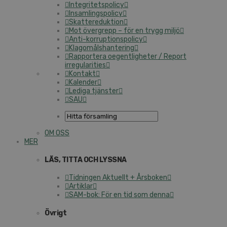
Integritetspolicy
Insamlingspolicy
Skattereduktion
Mot övergrepp – för en trygg miljö
Anti-korruptionspolicy
Klagomålshantering
Rapportera oegentligheter / Report
irregularities
Kontakt
Kalender
Lediga tjänster
SAU
OM OSS
MER
LÄS, TITTA OCH LYSSNA
Tidningen Aktuellt + Årsboken
Artiklar
SAM-bok: För en tid som denna
Övrigt