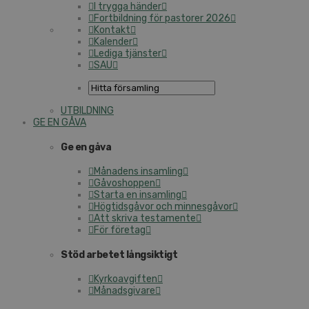
I trygga händer
Fortbildning för pastorer 2026
Kontakt
Kalender
Lediga tjänster
SAU
UTBILDNING
GE EN GÅVA
Ge en gåva
Månadens insamling
Gåvoshoppen
Starta en insamling
Högtidsgåvor och minnesgåvor
Att skriva testamente
För företag
Stöd arbetet långsiktigt
Kyrkoavgiften
Månadsgivare