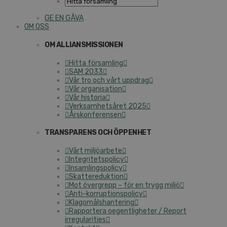
GE EN GÅVA
OM OSS
OM ALLIANSMISSIONEN
Hitta församling
SAM 2033
Vår tro och vårt uppdrag
Vår organisation
Vår historia
Verksamhetsåret 2025
Årskonferensen
TRANSPARENS OCH ÖPPENHET
Vårt miljöarbete
Integritetspolicy
Insamlingspolicy
Skattereduktion
Mot övergrepp – för en trygg miljö
Anti-korruptionspolicy
Klagomålshantering
Rapportera oegentligheter / Report
irregularities