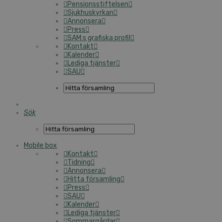
Pensionsstiftelsen
Sjukhuskyrkan
Annonsera
Press
SAM:s grafiska profil
Kontakt
Kalender
Lediga tjänster
SAU
Sök
Mobile box
Kontakt
Tidning
Annonsera
Hitta församling
Press
SAU
Kalender
Lediga tjänster
Sommargårdar