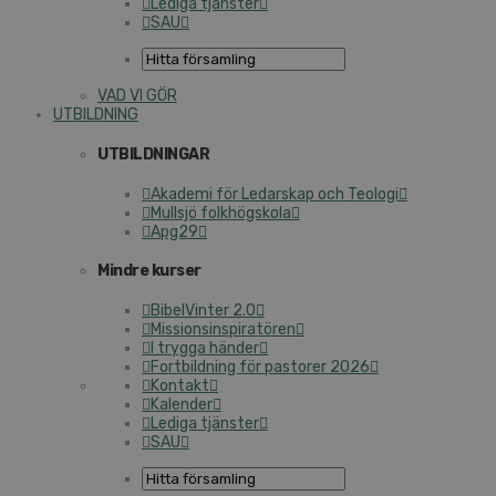
Lediga tjänster
SAU
VAD VI GÖR
UTBILDNING
UTBILDNINGAR
Akademi för Ledarskap och Teologi
Mullsjö folkhögskola
Apg29
Mindre kurser
BibelVinter 2.0
Missionsinspiratören
I trygga händer
Fortbildning för pastorer 2026
Kontakt
Kalender
Lediga tjänster
SAU