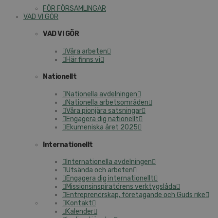
FÖR FÖRSAMLINGAR
VAD VI GÖR
VAD VI GÖR
Våra arbeten
Här finns vi
Nationellt
Nationella avdelningen
Nationella arbetsområden
Våra pionjära satsningar
Engagera dig nationellt
Ekumeniska året 2025
Internationellt
Internationella avdelningen
Utsända och arbeten
Engagera dig internationellt
Missionsinspiratörens verktygslåda
Entreprenörskap, företagande och Guds rike
Kontakt
Kalender