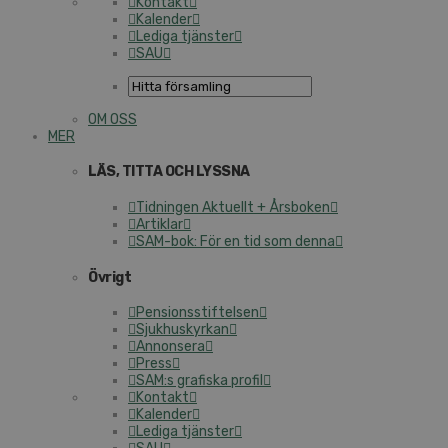
Kontakt
Kalender
Lediga tjänster
SAU
OM OSS
MER
LÄS, TITTA OCH LYSSNA
Tidningen Aktuellt + Årsboken
Artiklar
SAM-bok: För en tid som denna
Övrigt
Pensionsstiftelsen
Sjukhuskyrkan
Annonsera
Press
SAM:s grafiska profil
Kontakt
Kalender
Lediga tjänster