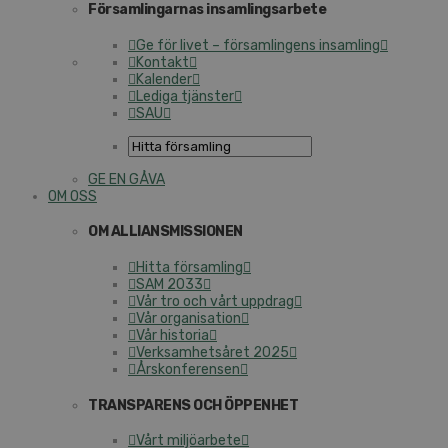
Församlingarnas insamlingsarbete
Ge för livet – församlingens insamling
Kontakt
Kalender
Lediga tjänster
SAU
GE EN GÅVA
OM OSS
OM ALLIANSMISSIONEN
Hitta församling
SAM 2033
Vår tro och vårt uppdrag
Vår organisation
Vår historia
Verksamhetsåret 2025
Årskonferensen
TRANSPARENS OCH ÖPPENHET
Vårt miljöarbete