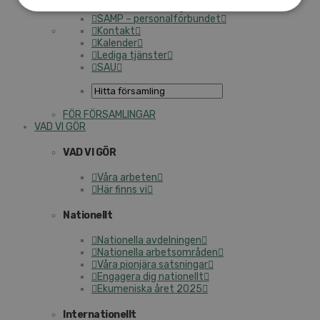
Personalförsäkringar
SAMP – personalförbundet
Kontakt
Kalender
Lediga tjänster
SAU
FÖR FÖRSAMLINGAR
VAD VI GÖR
VAD VI GÖR
Våra arbeten
Här finns vi
Nationellt
Nationella avdelningen
Nationella arbetsområden
Våra pionjära satsningar
Engagera dig nationellt
Ekumeniska året 2025
Internationellt