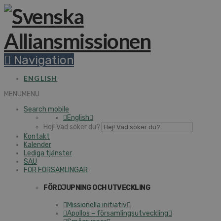
Navigation
ENGLISH
MENU
MENU
Search mobile
English
Hej! Vad söker du?
Kontakt
Kalender
Lediga tjänster
SAU
FÖR FÖRSAMLINGAR
FÖRDJUPNING OCH UTVECKLING
Missionella initiativ
Apollos – församlingsutveckling