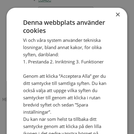
SAU
×
Denna webbplats använder
Sök
cookies
Vi och våra system använder tekniska
Mobile box
lösningar, bland annat kakor, för olika
Kontakt
syften, däribland:
Tidning
Annonsera
1. Prestanda 2. Inriktning 3. Funktioner
Hitta församling
Press
SAU
Genom att klicka ”Acceptera Alla” ger du
Kalender
ditt samtycke till samtliga syften. Du kan
Lediga tjänster
också välja att uppge vilka syften du
Sommargårdar
samtycker till genom att klicka i rutan
MENU
MENU
bredvid syftet och sedan ”Spara
Search mobile
inställningar”.
English
Du kan när som helst ta tillbaka ditt
Hej! Vad söker du?
Kontakt
samtycke genom att klicka på den lilla
Kalender
ikonen i det nedre vänstra hörnet på