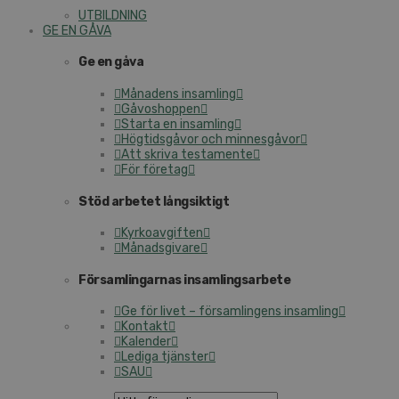
UTBILDNING
GE EN GÅVA
Ge en gåva
Månadens insamling
Gåvoshoppen
Starta en insamling
Högtidsgåvor och minnesgåvor
Att skriva testamente
För företag
Stöd arbetet långsiktigt
Kyrkoavgiften
Månadsgivare
Församlingarnas insamlingsarbete
Ge för livet – församlingens insamling
Kontakt
Kalender
Lediga tjänster
SAU