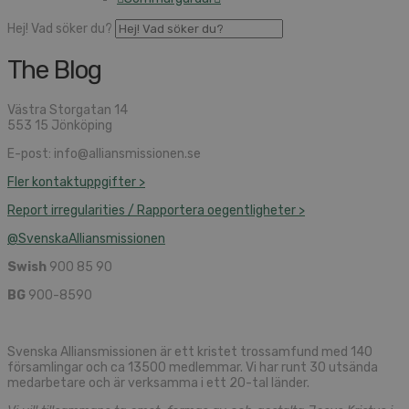
Hej! Vad söker du?
The Blog
Västra Storgatan 14
553 15 Jönköping
E-post: info@alliansmissionen.se
Fler kontaktuppgifter >
Report irregularities / Rapportera oegentligheter >
@SvenskaAlliansmissionen
Swish
900 85 90
BG
900-8590
Svenska Alliansmissionen är ett kristet trossamfund med 140
församlingar och ca 13500 medlemmar. Vi har runt 30 utsända
medarbetare och är verksamma i ett 20-tal länder.