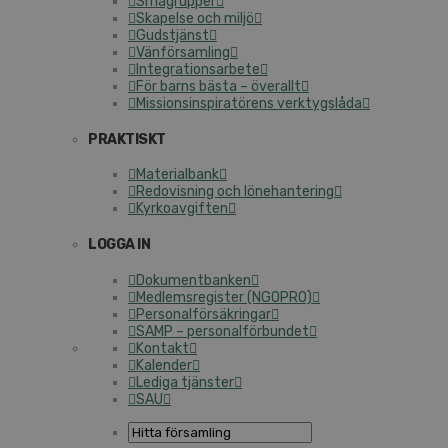
Smågrupper
Skapelse och miljö
Gudstjänst
Vänförsamling
Integrationsarbete
För barns bästa – överallt
Missionsinspiratörens verktygslåda
PRAKTISKT
Materialbank
Redovisning och lönehantering
Kyrkoavgiften
LOGGA IN
Dokumentbanken
Medlemsregister (NGOPRO)
Personalförsäkringar
SAMP – personalförbundet
Kontakt
Kalender
Lediga tjänster
SAU