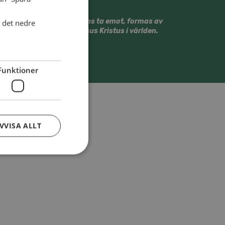
20-tal länder.
Vi vill tillsammans ta emot, formas av
i det nedre
och gestalta Jesus Kristus i världen.
Funktioner
VVISA ALLT