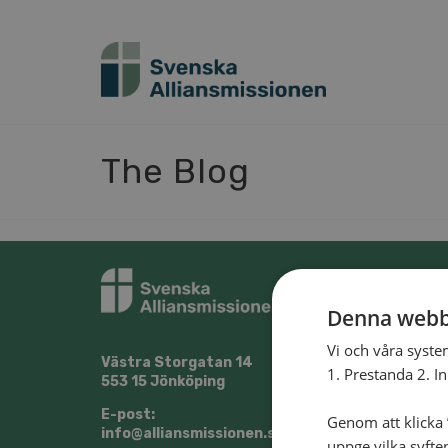
The Blog
Denna webb
Vi och våra syste
Västra Storgatan 14
@Sven
1. Prestanda 2. I
553 15 Jönköping
E-post:
Genom att klicka ”
info@alliansmissionen.se
uppge vilka syfte