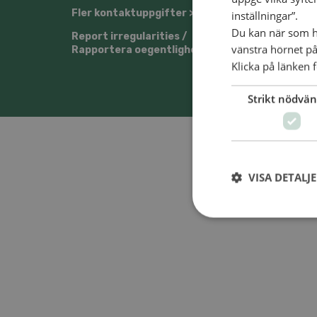
Fler kontaktuppgifter >
inställningar”.
Du kan när som he
Report irregularities /
vänstra hörnet på
Rapportera oegentligheter >
Klicka på länken f
Strikt nödvän
VISA DETALJ