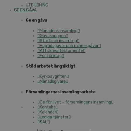
UTBILDNING
GE EN GÅVA
Ge en gåva
Månadens insamling
Gåvoshoppen
Starta en insamling
Högtidsgåvor och minnesgåvor
Att skriva testamente
För företag
Stöd arbetet långsiktigt
Kyrkoavgiften
Månadsgivare
Församlingarnas insamlingsarbete
Ge för livet – församlingens insamling
Kontakt
Kalender
Lediga tjänster
SAU