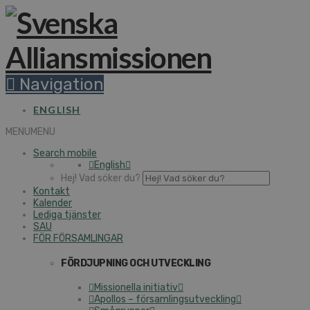
Navigation
ENGLISH
MENU
MENU
Search mobile
English
Hej! Vad söker du?
Kontakt
Kalender
Lediga tjänster
SAU
FÖR FÖRSAMLINGAR
FÖRDJUPNING OCH UTVECKLING
Missionella initiativ
Apollos – församlingsutveckling