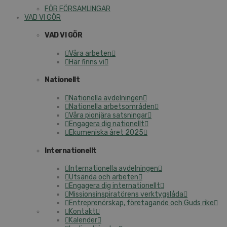
FÖR FÖRSAMLINGAR
VAD VI GÖR
VAD VI GÖR
Våra arbeten
Här finns vi
Nationellt
Nationella avdelningen
Nationella arbetsområden
Våra pionjära satsningar
Engagera dig nationellt
Ekumeniska året 2025
Internationellt
Internationella avdelningen
Utsända och arbeten
Engagera dig internationellt
Missionsinspiratörens verktygslåda
Entreprenörskap, företagande och Guds rike
Kontakt
Kalender