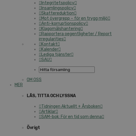
Integritetspolicy
Insamlingspolicy
Skattereduktion
Mot övergrepp – för en trygg miljö
Anti-korruptionspolicy
Klagomålshantering
Rapportera oegentligheter / Report
irregularities
Kontakt
Kalender
Lediga tjänster
SAU
OM OSS
MER
LÄS, TITTA OCH LYSSNA
Tidningen Aktuellt + Årsboken
Artiklar
SAM-bok: För en tid som denna
Övrigt