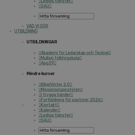
Lediga tjänster
SAU
VAD VI GÖR
UTBILDNING
UTBILDNINGAR
Akademi för Ledarskap och Teologi
Mullsjö folkhögskola
Apg29
Mindre kurser
BibelVinter 2.0
Missionsinspiratören
I trygga händer
Fortbildning för pastorer 2026
Kontakt
Kalender
Lediga tjänster
SAU