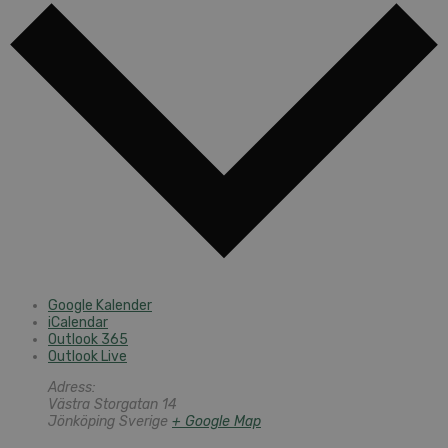
Google Kalender
iCalendar
Outlook 365
Outlook Live
Adress:
Västra Storgatan 14
Jönköping
Sverige
+ Google Map