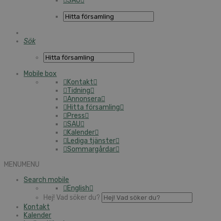
SAU
Sök
Mobile box
Kontakt
Tidning
Annonsera
Hitta församling
Press
SAU
Kalender
Lediga tjänster
Sommargårdar
MENU
MENU
Search mobile
English
Hej! Vad söker du?
Kontakt
Kalender