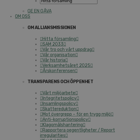
GE EN GÅVA
OM OSS
OM ALLIANSMISSIONEN
Hitta församling
SAM 2033
Vår tro och vårt uppdrag
Vår organisation
Vår historia
Verksamhetsåret 2025
Årskonferensen
TRANSPARENS OCH ÖPPENHET
Vårt miljöarbete
Integritetspolicy
Insamlingspolicy
Skattereduktion
Mot övergrepp – för en trygg miljö
Anti-korruptionspolicy
Klagomålshantering
Rapportera oegentligheter / Report
irregularities