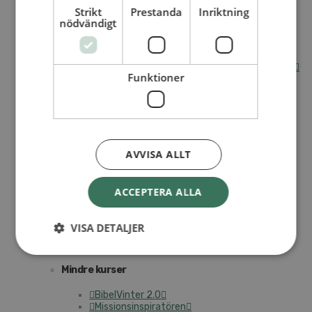
Strikt
Prestanda
Inriktning
Internationella avdelningen
nödvändigt
Utsända och arbeten
Engagera dig internationellt
Missionsinspiratörens verktygslåda
Entreprenörskap, företagande och Guds rike
Funktioner
Kontakt
Kalender
Lediga tjänster
SAU
AVVISA ALLT
VAD VI GÖR
UTBILDNING
ACCEPTERA ALLA
UTBILDNINGAR
Akademi för Ledarskap och Teologi
VISA DETALJER
Mullsjö folkhögskola
Apg29
Mindre kurser
BibelVinter 2.0
Missionsinspiratören