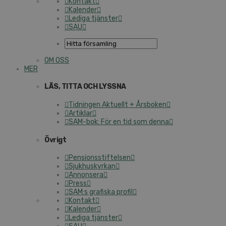
Kontakt
Kalender
Lediga tjänster
SAU
OM OSS
MER
LÄS, TITTA OCH LYSSNA
Tidningen Aktuellt + Årsboken
Artiklar
SAM-bok: För en tid som denna
Övrigt
Pensionsstiftelsen
Sjukhuskyrkan
Annonsera
Press
SAM:s grafiska profil
Kontakt
Kalender
Lediga tjänster