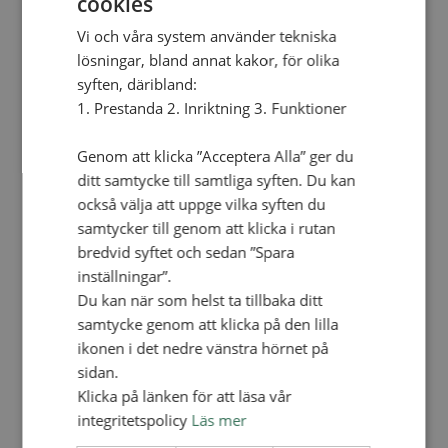
cookies
Personalförsäkringar
SAMP – personalförbundet
Vi och våra system använder tekniska
Kontakt
lösningar, bland annat kakor, för olika
Kalender
Lediga tjänster
syften, däribland:
SAU
1. Prestanda 2. Inriktning 3. Funktioner
Genom att klicka ”Acceptera Alla” ger du
FÖR FÖRSAMLINGAR
VAD VI GÖR
ditt samtycke till samtliga syften. Du kan
också välja att uppge vilka syften du
VAD VI GÖR
samtycker till genom att klicka i rutan
Våra arbeten
bredvid syftet och sedan ”Spara
Här finns vi
inställningar”.
Du kan när som helst ta tillbaka ditt
Nationellt
samtycke genom att klicka på den lilla
Nationella avdelningen
ikonen i det nedre vänstra hörnet på
Nationella arbetsområden
sidan.
Våra pionjära satsningar
Engagera dig nationellt
Klicka på länken för att läsa vår
Ekumeniska året 2025
integritetspolicy
Läs mer
Internationellt