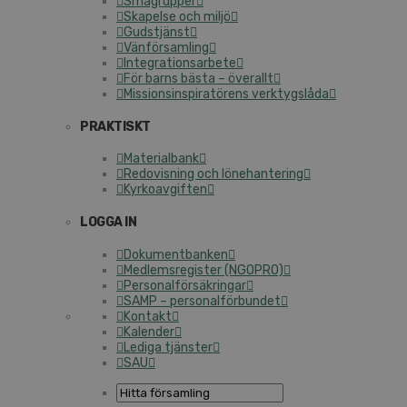
Smågrupper
Skapelse och miljö
Gudstjänst
Vänförsamling
Integrationsarbete
För barns bästa – överallt
Missionsinspiratörens verktygslåda
PRAKTISKT
Materialbank
Redovisning och lönehantering
Kyrkoavgiften
LOGGA IN
Dokumentbanken
Medlemsregister (NGOPRO)
Personalförsäkringar
SAMP – personalförbundet
Kontakt
Kalender
Lediga tjänster
SAU