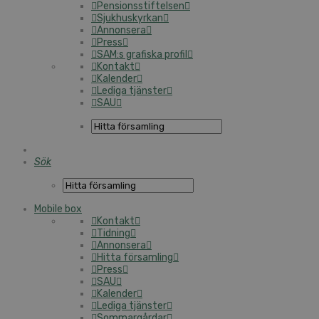
Pensionsstiftelsen
Sjukhuskyrkan
Annonsera
Press
SAM:s grafiska profil
Kontakt
Kalender
Lediga tjänster
SAU
Sök
Mobile box
Kontakt
Tidning
Annonsera
Hitta församling
Press
SAU
Kalender
Lediga tjänster
Sommargårdar