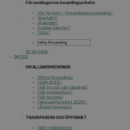
Församlingarnas insamlingsarbete
Ge för livet – församlingens insamling
Kontakt
Kalender
Lediga tjänster
SAU
GE EN GÅVA
OM OSS
OM ALLIANSMISSIONEN
Hitta församling
SAM 2033
Vår tro och vårt uppdrag
Vår organisation
Vår historia
Verksamhetsåret 2025
Årskonferensen
TRANSPARENS OCH ÖPPENHET
Vårt miljöarbete