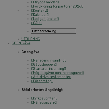
I trygga händer
Fortbildning för pastorer 2026
Kontakt
Kalender
Lediga tjänster
SAU
UTBILDNING
GE EN GÅVA
Ge en gåva
Månadens insamling
Gåvoshoppen
Starta en insamling
Högtidsgåvor och minnesgåvor
Att skriva testamente
För företag
Stöd arbetet långsiktigt
Kyrkoavgiften
Månadsgivare