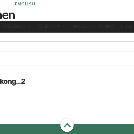
ENGLISH
UTBILDNING
GE EN GÅVA
OM OSS
MER
Sök
gkong_2