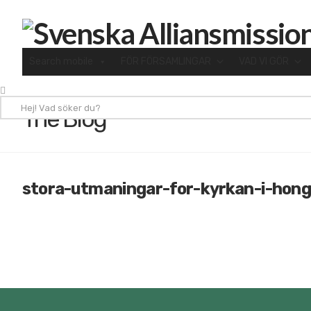
Search mobile
FÖR FÖRSAMLINGAR
VAD VI GÖR
Hej!
The Blog
Vad
söker
du?
stora-utmaningar-for-kyrkan-i-hon